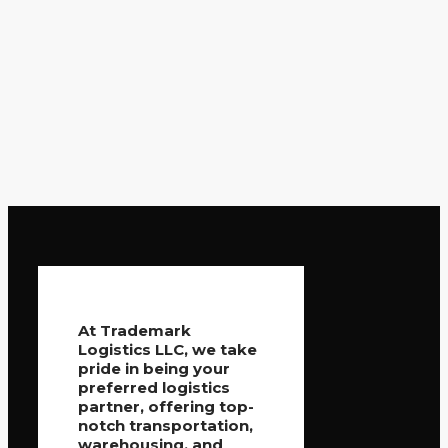
At Trademark
Logistics LLC, we take
pride in being your
preferred logistics
partner, offering top-
notch transportation,
warehousing, and