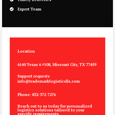
Expert Team
Location
6140 Texas 6 #108, Missouri City, TX 77459
Support requests
info@trademarklogisticslls.com
Phone: 832-372-7276
Reach out to us today for personalized
logistics solutions tailored to your
specific requirements.