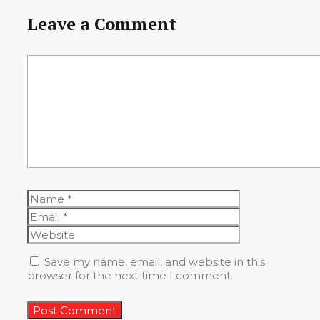
Leave a Comment
Comment
Name
Email
Website
Save my name, email, and website in this
browser for the next time I comment.