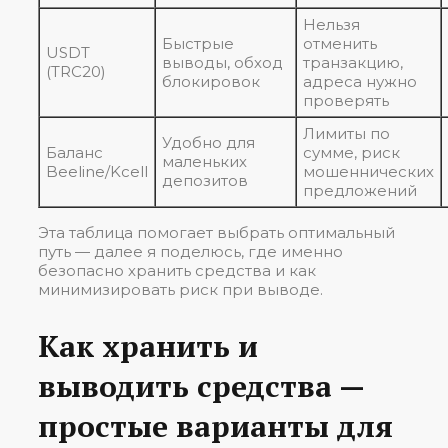
Нельзя
Быстрые
отменить
USDT
выводы, обход
транзакцию,
(TRC20)
блокировок
адреса нужно
проверять
Лимиты по
Удобно для
Баланс
сумме, риск
маленьких
Beeline/Kcell
мошеннических
депозитов
предложений
Эта таблица помогает выбрать оптимальный
путь — далее я поделюсь, где именно
безопасно хранить средства и как
минимизировать риск при выводе.
Как хранить и
выводить средства —
простые варианты для