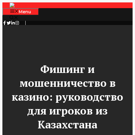
Skip
to
Menu
content
Фишинг и
мошенничество в
казино: руководство
для игроков из
Казахстана