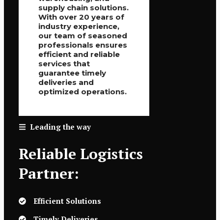
supply chain solutions.
With over 20 years of
industry experience,
our team of seasoned
professionals ensures
efficient and reliable
services that
guarantee timely
deliveries and
optimized operations.
Leading the way
Reliable Logistics
Partner:
Efficient Solutions
Timely Deliveries