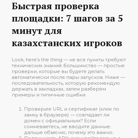
Быстрая проверка
площадки: 7 шагов за 5
минут для
казахстанских игроков
Look, here’s the thing — не все пункты требуют
технических знаний; большинство — простые
проверки, которые вы будете делать
автоматически после пары запусков. Ниже —
последовательность, которую рекомендую
держать в закладках, затем разберём
примеры и типичные ошибки.
Проверьте URL и сертификат (клик по
замку в браузере) — совпадает ли
домен с официальным? Если
сомневаетесь, не вводите данные;
дальше объясню, почему это важно.