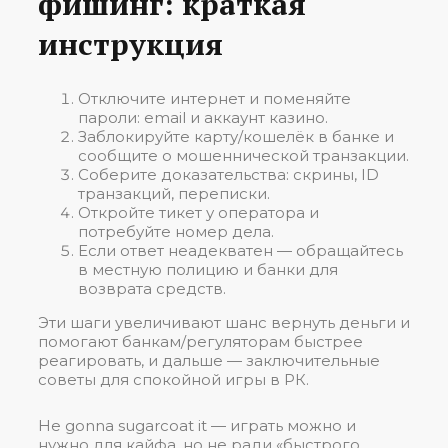
фишинг: краткая
инструкция
Отключите интернет и поменяйте
пароли: email и аккаунт казино.
Заблокируйте карту/кошелёк в банке и
сообщите о мошеннической транзакции.
Соберите доказательства: скрины, ID
транзакций, переписки.
Откройте тикет у оператора и
потребуйте номер дела.
Если ответ неадекватен — обращайтесь
в местную полицию и банки для
возврата средств.
Эти шаги увеличивают шанс вернуть деньги и
помогают банкам/регуляторам быстрее
реагировать, и дальше — заключительные
советы для спокойной игры в РК.
Не gonna sugarcoat it — играть можно и
нужно для кайфа, но не ради «быстрого