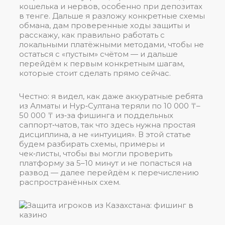
кошелька и нервов, особенно при депозитах
в тенге. Дальше я разложу конкретные схемы
обмана, дам проверенные ходы защиты и
расскажу, как правильно работать с
локальными платёжными методами, чтобы не
остаться с «пустым» счётом — и дальше
перейдём к первым конкретным шагам,
которые стоит сделать прямо сейчас.
Честно: я видел, как даже аккуратные ребята
из Алматы и Нур‑Султана теряли по 10 000 ₸–
50 000 ₸ из‑за фишинга и поддельных
саппорт‑чатов, так что здесь нужна простая
дисциплина, а не «интуиция». В этой статье
будем разбирать схемы, примеры и
чек‑листы, чтобы вы могли проверить
платформу за 5–10 минут и не попасться на
развод — далее перейдём к перечислению
распространённых схем.