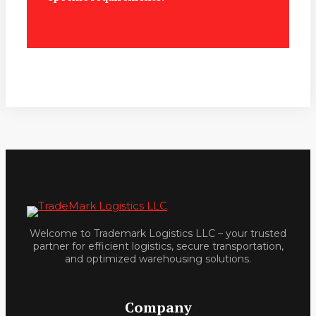
Welcome to Trademark Logistics LLC – your trusted
partner for efficient logistics, secure transportation,
and optimized warehousing solutions.
Company