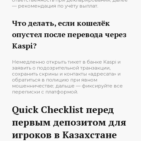
— рекомендация по учёту выплат.
Что делать, если кошелёк
опустел после перевода через
Kaspi?
Немедленно открыть тикет в банке Kaspi и
заявить о подозрительной транзакции,
сохранить скрины и контакты «адресата» и
обратиться в полицию при явном
мошенничестве; дальше — фиксируйте все
переписки с платформой.
Quick Checklist перед
первым депозитом для
игроков в Казахстане