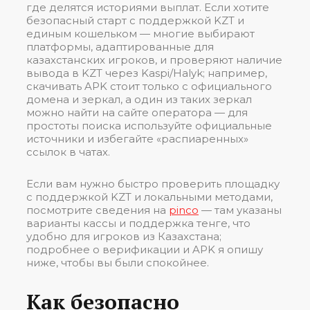
где делятся историями выплат. Если хотите
безопасный старт с поддержкой KZT и
единым кошельком — многие выбирают
платформы, адаптированные для
казахстанских игроков, и проверяют наличие
вывода в KZT через Kaspi/Halyk; например,
скачивать APK стоит только с официального
домена и зеркал, а один из таких зеркал
можно найти на сайте оператора — для
простоты поиска используйте официальные
источники и избегайте «распиаренных»
ссылок в чатах.
Если вам нужно быстро проверить площадку
с поддержкой KZT и локальными методами,
посмотрите сведения на
pinco
— там указаны
варианты кассы и поддержка тенге, что
удобно для игроков из Казахстана;
подробнее о верификации и APK я опишу
ниже, чтобы вы были спокойнее.
Как безопасно