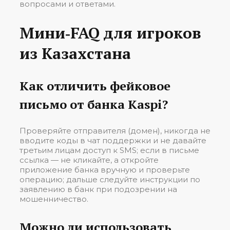
вопросами и ответами.
Мини‑FAQ для игроков
из Казахстана
Как отличить фейковое
письмо от банка Kaspi?
Проверяйте отправителя (домен), никогда не
вводите коды в чат поддержки и не давайте
третьим лицам доступ к SMS; если в письме
ссылка — не кликайте, а откройте
приложение банка вручную и проверьте
операцию; дальше следуйте инструкции по
заявлению в банк при подозрении на
мошенничество.
Можно ли использовать