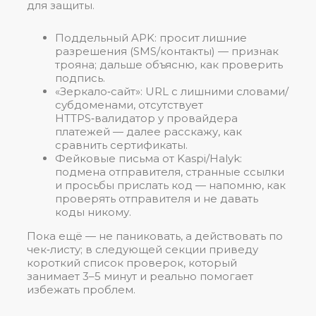
для защиты.
Поддельный APK: просит лишние
разрешения (SMS/контакты) — признак
трояна; дальше объясню, как проверить
подпись.
«Зеркало‑сайт»: URL с лишними словами/
субдоменами, отсутствует
HTTPS‑валидатор у провайдера
платежей — далее расскажу, как
сравнить сертификаты.
Фейковые письма от Kaspi/Halyk:
подмена отправителя, странные ссылки
и просьбы прислать код — напомню, как
проверять отправителя и не давать
коды никому.
Пока ещё — не паниковать, а действовать по
чек‑листу; в следующей секции приведу
короткий список проверок, который
занимает 3–5 минут и реально помогает
избежать проблем.