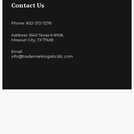
Contact Us
Phone: 832-372-7276
Address: 6140 Texas 6 #108,
Missouri City, TX 77459
Email:
info@trademarklogisticsllc.com