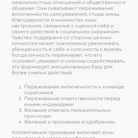
межличностных отношений и общественного
общения. Они охватывают переживания
включенности, самоуважения, стыда, вины,
благодарности и множество иных
настроения, связанные с оценкой себя и
своего действий в социальном окружении.
Чувство поддержки со стороны ценных
личностей может значительно увеличивать
убежденность в себе и склонность к вызову.
Когда личность переживает, что его
осознают, уважают и склонны содействовать,
это формирует эмоциональную базу для
более смелых действий.
Переживание включенности к команде
соратников
Переживание ответственности перед
иными индивидами
Желание отвечать положительным
прогнозам
Желание к признанию и одобрению
Коллективное признание включает зоны