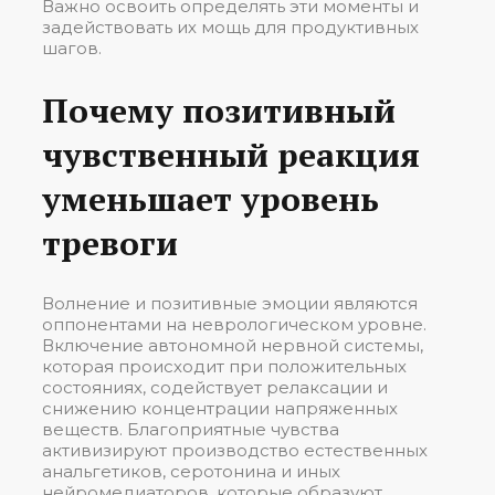
Важно освоить определять эти моменты и
задействовать их мощь для продуктивных
шагов.
Почему позитивный
чувственный реакция
уменьшает уровень
тревоги
Волнение и позитивные эмоции являются
оппонентами на неврологическом уровне.
Включение автономной нервной системы,
которая происходит при положительных
состояниях, содействует релаксации и
снижению концентрации напряженных
веществ. Благоприятные чувства
активизируют производство естественных
анальгетиков, серотонина и иных
нейромедиаторов, которые образуют