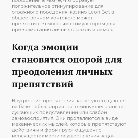
поощрения в мозге, что образует
положительное стимулирование для
отважного поведения. казино Leon Bet в
общественном контексте может
превратиться мощным стимулятором для
превозмогания личных страхов и рамок.
Когда эмоции
становятся опорой для
преодоления личных
препятствий
Внутренние препятствия зачастую создаются
на базе неблагоприятного минувшего опыта,
сужающих представлений или слабой
самовосприятия. Они проявляются в виде
механических мыслей, которые препятствуют
действиям и формируют ощущение
неосуществимости осуществления задач.