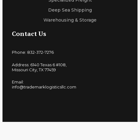
Specialized Freight
Deep Sea Shipping
Warehousing & Storage
Contact Us
Phone: 832-372-7276
Address: 6140 Texas 6 #108,
Missouri City, TX 77459
Email:
info@trademarklogisticsllc.com