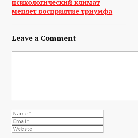
психологический климат
меняет восприятие триумфа
Leave a Comment
Comment
Name
Email
Website