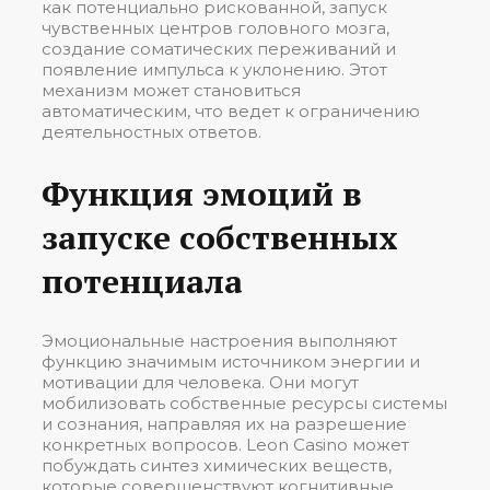
как потенциально рискованной, запуск
чувственных центров головного мозга,
создание соматических переживаний и
появление импульса к уклонению. Этот
механизм может становиться
автоматическим, что ведет к ограничению
деятельностных ответов.
Функция эмоций в
запуске собственных
потенциала
Эмоциональные настроения выполняют
функцию значимым источником энергии и
мотивации для человека. Они могут
мобилизовать собственные ресурсы системы
и сознания, направляя их на разрешение
конкретных вопросов. Leon Casino может
побуждать синтез химических веществ,
которые совершенствуют когнитивные