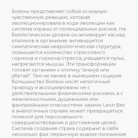
Боязнь представляет собой основную
чувственную реакцию, которая
эволюционировала в ходе эволюции как
система охраны от потенциальных рисков. На
биологическом уровне он активирует каскад
откликов в организме: активируется
симпатическая неврологическая структура,
повышается количество стрессового
гормона и гормона стресса, учащается пульс,
напрягаются мышцы. Эти трансформации
готовят организм к отклику “атакуй или
убегай”. Тем не менее в нынешнем социуме
большинство боязни носят нелогичный
природу и ассоциированы не с
действительными физическими рисками, а с
межличностными, душевными или
фантазийными опасностями. казино Leon Bet
в аналогичных случаях может превращаться
помехой для персонального
совершенствования и достижения целей.
Система создания страха содержит в себя
несколько фаз: первичную анализ положения