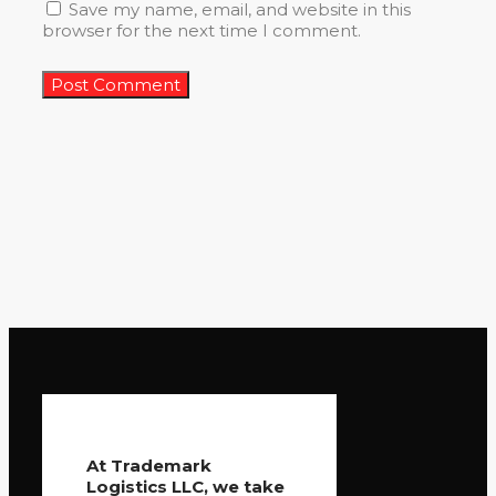
Save my name, email, and website in this
browser for the next time I comment.
At Trademark
Logistics LLC, we take