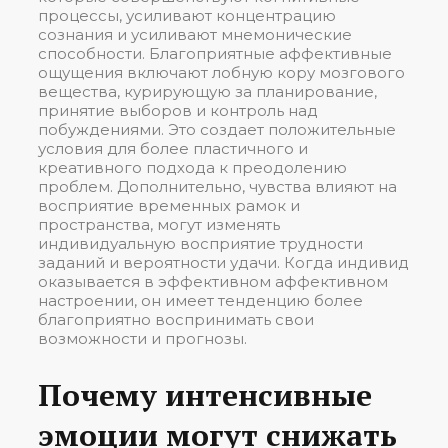
процессы, усиливают концентрацию
сознания и усиливают мнемонические
способности. Благоприятные аффективные
ощущения включают лобную кору мозгового
вещества, курирующую за планирование,
принятие выборов и контроль над
побуждениями. Это создает положительные
условия для более пластичного и
креативного подхода к преодолению
проблем. Дополнительно, чувства влияют на
восприятие временных рамок и
пространства, могут изменять
индивидуальную восприятие трудности
заданий и вероятности удачи. Когда индивид
оказывается в эффективном аффективном
настроении, он имеет тенденцию более
благоприятно воспринимать свои
возможности и прогнозы.
Почему интенсивные
эмоции могут снижать