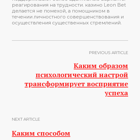
реагирования на трудности. казино Leon Bet
делается не помехой, а помощником в
течении личностного совершенствования и
осуществления существенных стремлений.
PREVIOUS ARTICLE
Каким образом
психологический настрой
трансформирует восприятие
успеха
NEXT ARTICLE
Каким способом