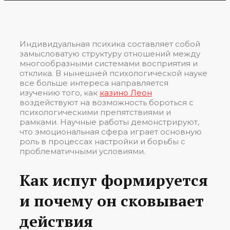
Индивидуальная психика составляет собой
замысловатую структуру отношений между
многообразными системами восприятия и
отклика. В нынешней психологической науке
все больше интереса направляется
изучению того, как
казино Леон
воздействуют на возможность бороться с
психологическими препятствиями и
рамками. Научные работы демонстрируют,
что эмоциональная сфера играет основную
роль в процессах настройки и борьбы с
проблематичными условиями.
Как испуг формируется
и почему он сковывает
действия