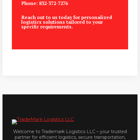
Phone: 832-372-7276
Reach out to us today for personalized
logistics solutions tailored to your
specific requirements.
Welcome to Trademark Logistics LLC – your trusted
partner for efficient logistics, secure transportation,