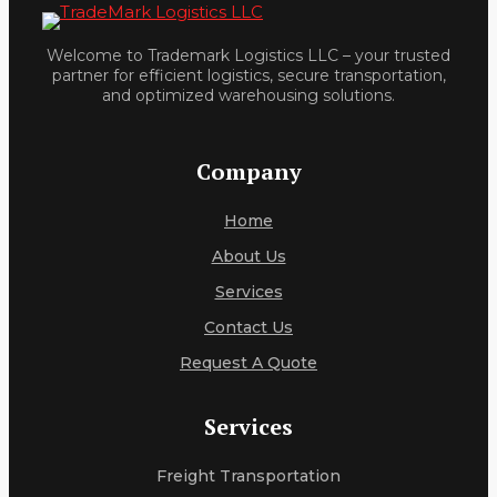
Welcome to Trademark Logistics LLC – your trusted
partner for efficient logistics, secure transportation,
and optimized warehousing solutions.
Company
Home
About Us
Services
Contact Us
Request A Quote
Services
Freight Transportation