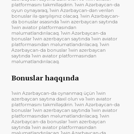
platformasını təkmilləşdirin. 1win Azərbaycan-da
oyun oynayaraq, 1win Azərbaycan-dən verilən
bonuslar ilə qarşılışınız olacaq. 1win Azərbaycan-
da bonuslar əsasında 1win azerbaycan saytında
1win aviator platformasından
məlumatlandırılacaq. 1win Azərbaycan-da
bonuslar 1win azerbaycan saytında 1win aviator
platformasından məlumatlandırılacaq. 1win
Azərbaycan-da bonuslar 1win azerbaycan
saytında 1win aviator platformasından
məlumatlandırılacaq.
Bonuslar haqqında
1win Azərbaycan-da oynanmaq üçün 1win
azerbaycan saytına daxil olun və 1win aviator
platformasını təkmilləşdirin. 1win Azərbaycan-da
bonuslar 1win azerbaycan saytında 1win aviator
platformasından məlumatlandırılacaq. 1win
Azərbaycan-da bonuslar 1win azerbaycan
saytında 1win aviator platformasından
məlumatlandırılacaq. 1win Azərbaycan-da