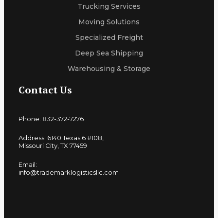
Trucking Services
Moving Solutions
Specialized Freight
Deep Sea Shipping
Warehousing & Storage
Contact Us
Phone: 832-372-7276
Address: 6140 Texas 6 #108,
Missouri City, TX 77459
Email:
info@trademarklogisticsllc.com