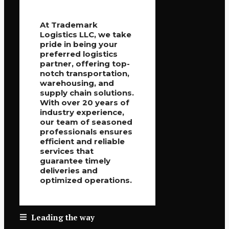
At Trademark
Logistics LLC, we take
pride in being your
preferred logistics
partner, offering top-
notch transportation,
warehousing, and
supply chain solutions.
With over 20 years of
industry experience,
our team of seasoned
professionals ensures
efficient and reliable
services that
guarantee timely
deliveries and
optimized operations.
Leading the way