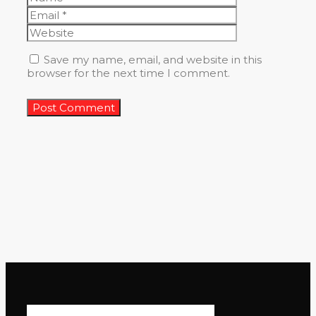
Website
Save my name, email, and website in this
browser for the next time I comment.