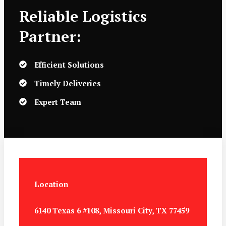
Reliable Logistics
Partner:
Efficient Solutions
Timely Deliveries
Expert Team
Location
6140 Texas 6 #108, Missouri City, TX 77459