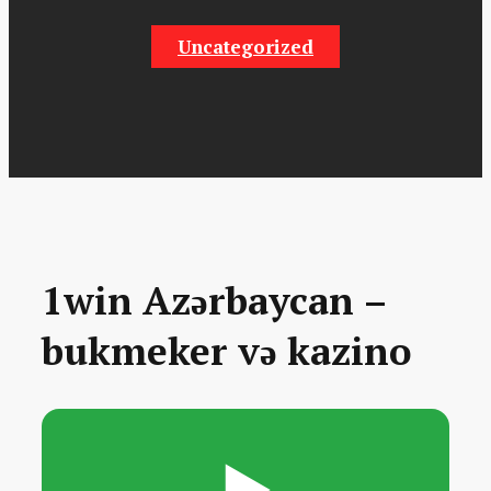
Uncategorized
1win Azərbaycan –
bukmeker və kazino