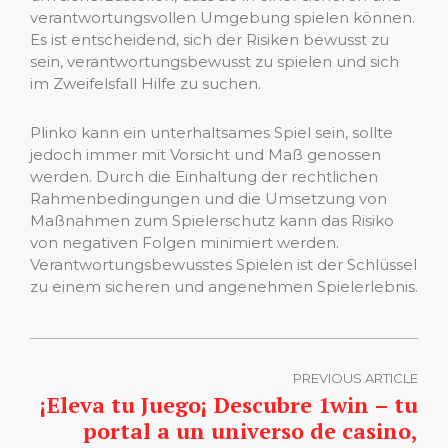
verantwortungsvollen Umgebung spielen können.
Es ist entscheidend, sich der Risiken bewusst zu
sein, verantwortungsbewusst zu spielen und sich
im Zweifelsfall Hilfe zu suchen.
Plinko kann ein unterhaltsames Spiel sein, sollte
jedoch immer mit Vorsicht und Maß genossen
werden. Durch die Einhaltung der rechtlichen
Rahmenbedingungen und die Umsetzung von
Maßnahmen zum Spielerschutz kann das Risiko
von negativen Folgen minimiert werden.
Verantwortungsbewusstes Spielen ist der Schlüssel
zu einem sicheren und angenehmen Spielerlebnis.
PREVIOUS ARTICLE
¡Eleva tu Juego¡ Descubre 1win – tu
portal a un universo de casino,