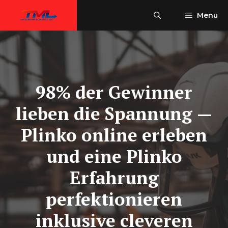
Skip
Menu
to
content
98% der Gewinner
lieben die Spannung —
Plinko online erleben
und eine Plinko
Erfahrung
perfektionieren
inklusive cleveren