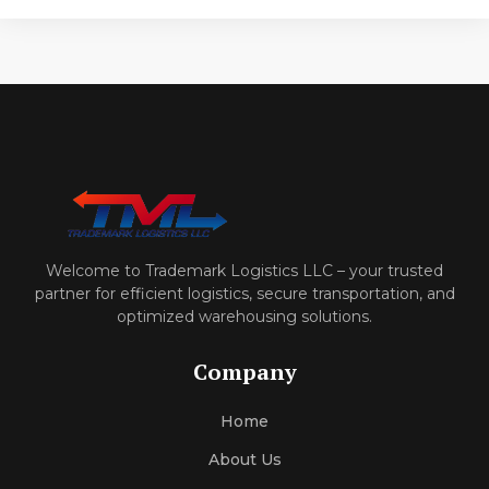
Welcome to Trademark Logistics LLC – your trusted
partner for efficient logistics, secure transportation, and
optimized warehousing solutions.
Company
Home
About Us