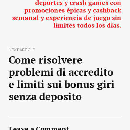
deportes y crash games con
promociones épicas y cashback
semanal y experiencia de juego sin
límites todos los días.
NEXT ARTICLE
Come risolvere
problemi di accredito
e limiti sui bonus giri
senza deposito
Leave a Comment