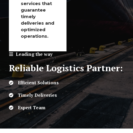
services that
guarantee
timely
deliveries and
optimized
operations.
Leading the way
Reliable Logistics Partner:
Efficient Solutions
Timely Deliveries
Expert Team