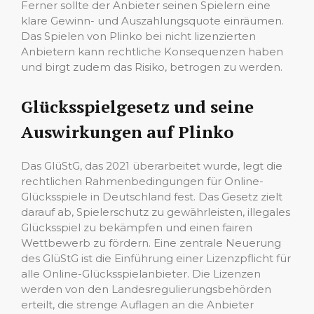
Ferner sollte der Anbieter seinen Spielern eine
klare Gewinn- und Auszahlungsquote einräumen.
Das Spielen von Plinko bei nicht lizenzierten
Anbietern kann rechtliche Konsequenzen haben
und birgt zudem das Risiko, betrogen zu werden.
Glücksspielgesetz und seine
Auswirkungen auf Plinko
Das GlüStG, das 2021 überarbeitet wurde, legt die
rechtlichen Rahmenbedingungen für Online-
Glücksspiele in Deutschland fest. Das Gesetz zielt
darauf ab, Spielerschutz zu gewährleisten, illegales
Glücksspiel zu bekämpfen und einen fairen
Wettbewerb zu fördern. Eine zentrale Neuerung
des GlüStG ist die Einführung einer Lizenzpflicht für
alle Online-Glücksspielanbieter. Die Lizenzen
werden von den Landesregulierungsbehörden
erteilt, die strenge Auflagen an die Anbieter