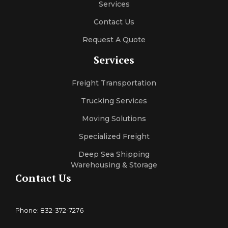
Services
Contact Us
Request A Quote
Services
Freight Transportation
Trucking Services
Moving Solutions
Specialized Freight
Deep Sea Shipping
Warehousing & Storage
Contact Us
Phone: 832-372-7276