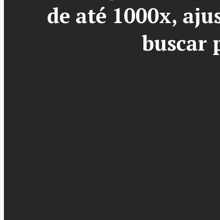
de até 1000x, aju
buscar 