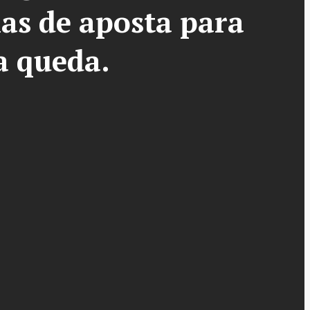
has de aposta para
a queda.