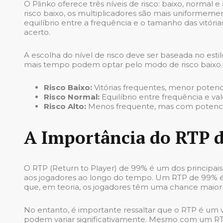
O Plinko oferece três níveis de risco: baixo, normal e 
risco baixo, os multiplicadores são mais uniformeme
equilíbrio entre a frequência e o tamanho das vitóri
acerto.
A escolha do nível de risco deve ser baseada no est
mais tempo podem optar pelo modo de risco baixo. O
Risco Baixo:
Vitórias frequentes, menor potenc
Risco Normal:
Equilíbrio entre frequência e valo
Risco Alto:
Menos frequente, mas com potenci
A Importância do RTP 
O RTP (Return to Player) de 99% é um dos principais
aos jogadores ao longo do tempo. Um RTP de 99% é ex
que, em teoria, os jogadores têm uma chance maior 
No entanto, é importante ressaltar que o RTP é um v
podem variar significativamente. Mesmo com um RT