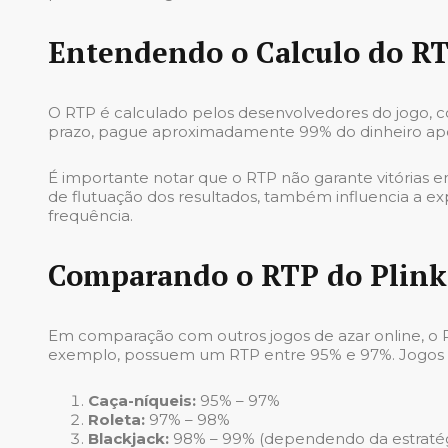
Entendendo o Calculo do R
O RTP é calculado pelos desenvolvedores do jogo, co
prazo, pague aproximadamente 99% do dinheiro apost
É importante notar que o RTP não garante vitórias em
de flutuação dos resultados, também influencia a ex
frequência.
Comparando o RTP do Plink
Em comparação com outros jogos de azar online, o P
exemplo, possuem um RTP entre 95% e 97%. Jogos d
Caça-níqueis:
95% – 97%
Roleta:
97% – 98%
Blackjack:
98% – 99% (dependendo da estratég