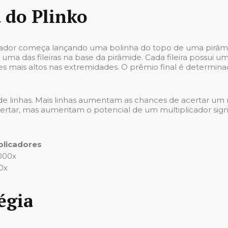
 do Plinko
gador começa lançando uma bolinha do topo de uma pirâmid
ma das fileiras na base da pirâmide. Cada fileira possui um
s mais altos nas extremidades. O prêmio final é determinado
 de linhas. Mais linhas aumentam as chances de acertar um 
rtar, mas aumentam o potencial de um multiplicador signif
plicadores
000x
0x
égia