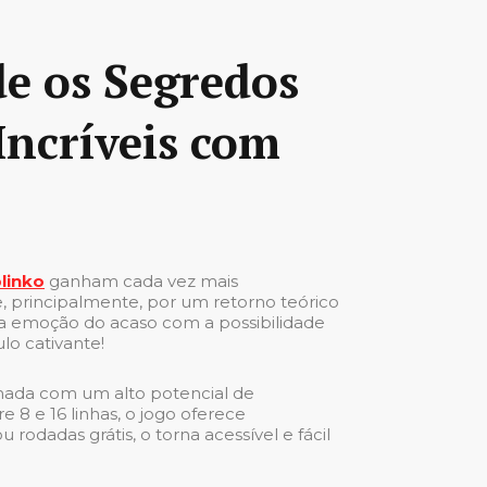
e os Segredos
Incríveis com
linko
ganham cada vez mais
e, principalmente, por um retorno teórico
 a emoção do acaso com a possibilidade
lo cativante!
nada com um alto potencial de
e 8 e 16 linhas, o jogo oferece
rodadas grátis, o torna acessível e fácil