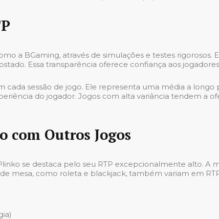
TP
mo a BGaming, através de simulações e testes rigorosos. E
ado. Essa transparência oferece confiança aos jogadores e
 cada sessão de jogo. Ele representa uma média a longo pra
periência do jogador. Jogos com alta variância tendem a o
o com Outros Jogos
linko se destaca pelo seu RTP excepcionalmente alto. A mai
e mesa, como roleta e blackjack, também variam em RTP
ia)