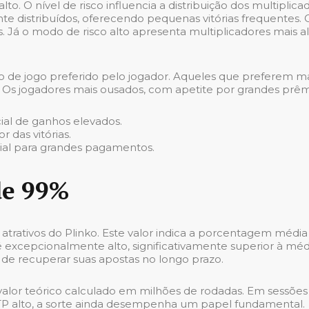
alto. O nível de risco influencia a distribuição dos multiplica
nte distribuídos, oferecendo pequenas vitórias frequentes
as. Já o modo de risco alto apresenta multiplicadores mais
ilo de jogo preferido pelo jogador. Aqueles que preferem m
s jogadores mais ousados, com apetite por grandes prêmio
ial de ganhos elevados.
r das vitórias.
al para grandes pagamentos.
de 99%
 atrativos do Plinko. Este valor indica a porcentagem médi
cepcionalmente alto, significativamente superior à média d
de recuperar suas apostas no longo prazo.
alor teórico calculado em milhões de rodadas. Em sessões d
P alto, a sorte ainda desempenha um papel fundamental.