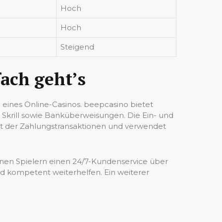
Hoch
Hoch
Steigend
ach geht’s
eines Online-Casinos. beepcasino bietet
 Skrill sowie Banküberweisungen. Die Ein- und
eit der Zahlungstransaktionen und verwendet
einen Spielern einen 24/7-Kundenservice über
nd kompetent weiterhelfen. Ein weiterer