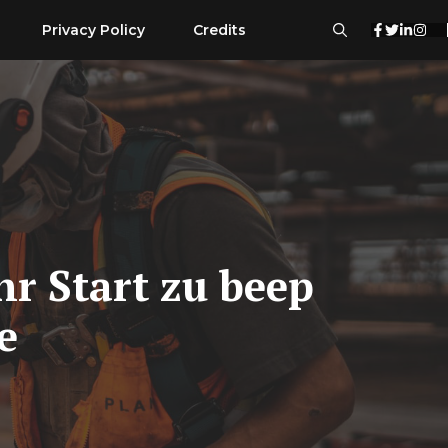
Privacy Policy
Credits
r Start zu beep
e