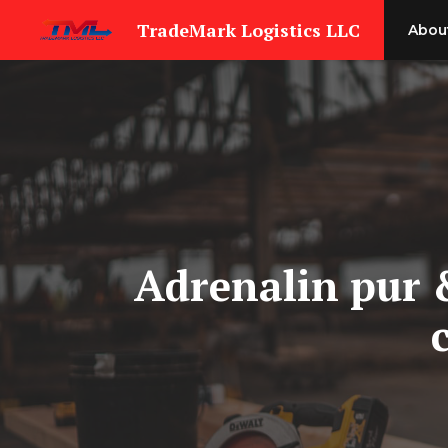
Skip
TradeMark Logistics LLC
Abou
to
content
Adrenalin pur 