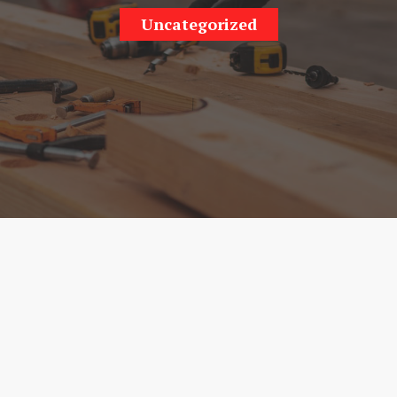
Uncategorized