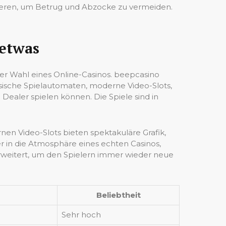
ieren, um Betrug und Abzocke zu vermeiden.
 etwas
der Wahl eines Online-Casinos. beepcasino
ssische Spielautomaten, moderne Video-Slots,
 Dealer spielen können. Die Spiele sind in
nen Video-Slots bieten spektakuläre Grafik,
 in die Atmosphäre eines echten Casinos,
rweitert, um den Spielern immer wieder neue
Beliebtheit
Sehr hoch