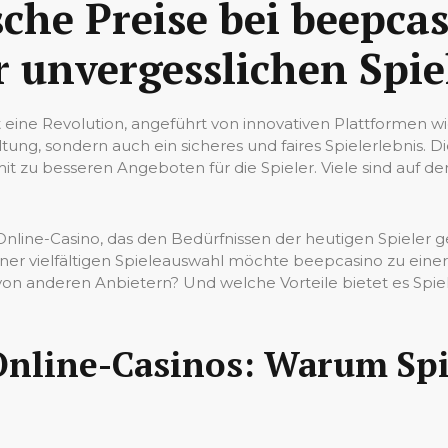
che Preise bei beepca
r unvergesslichen Spie
t eine Revolution, angeführt von innovativen Plattformen w
ng, sondern auch ein sicheres und faires Spielerlebnis. Di
 zu besseren Angeboten für die Spieler. Viele sind auf de
Online-Casino, das den Bedürfnissen der heutigen Spieler g
einer vielfältigen Spieleauswahl möchte beepcasino zu eine
n anderen Anbietern? Und welche Vorteile bietet es Spie
 Online-Casinos: Warum Sp