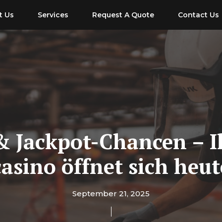
t Us
Services
Request A Quote
Contact Us
& Jackpot-Chancen – Ih
casino öffnet sich heut
September 21, 2025