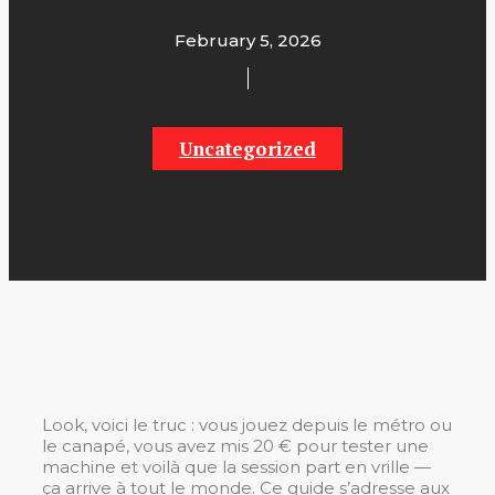
February 5, 2026
Uncategorized
Look, voici le truc : vous jouez depuis le métro ou
le canapé, vous avez mis 20 € pour tester une
machine et voilà que la session part en vrille —
ça arrive à tout le monde. Ce guide s’adresse aux