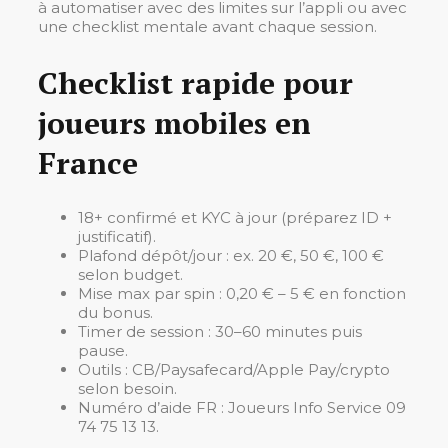
à automatiser avec des limites sur l’appli ou avec
une checklist mentale avant chaque session.
Checklist rapide pour
joueurs mobiles en
France
18+ confirmé et KYC à jour (préparez ID +
justificatif).
Plafond dépôt/jour : ex. 20 €, 50 €, 100 €
selon budget.
Mise max par spin : 0,20 € – 5 € en fonction
du bonus.
Timer de session : 30–60 minutes puis
pause.
Outils : CB/Paysafecard/Apple Pay/crypto
selon besoin.
Numéro d’aide FR : Joueurs Info Service 09
74 75 13 13.