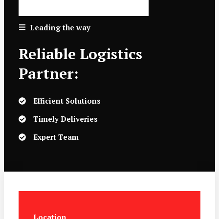
Leading the way
Reliable Logistics
Partner:
Efficient Solutions
Timely Deliveries
Expert Team
Location