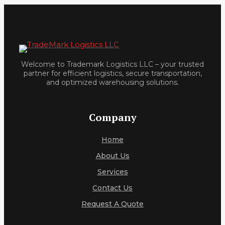
Welcome to Trademark Logistics LLC – your trusted
partner for efficient logistics, secure transportation,
and optimized warehousing solutions.
Company
Home
About Us
Services
Contact Us
Request A Quote