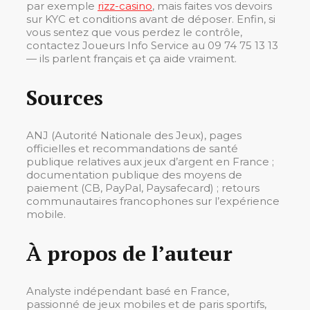
par exemple
rizz-casino
, mais faites vos devoirs
sur KYC et conditions avant de déposer. Enfin, si
vous sentez que vous perdez le contrôle,
contactez Joueurs Info Service au 09 74 75 13 13
— ils parlent français et ça aide vraiment.
Sources
ANJ (Autorité Nationale des Jeux), pages
officielles et recommandations de santé
publique relatives aux jeux d’argent en France ;
documentation publique des moyens de
paiement (CB, PayPal, Paysafecard) ; retours
communautaires francophones sur l’expérience
mobile.
À propos de l’auteur
Analyste indépendant basé en France,
passionné de jeux mobiles et de paris sportifs,