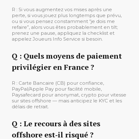
R : Si vous augmentez vos mises après une
perte, si vous jouez plus longtemps que prévu,
ou si vous pensez constamment “je dois me
refaire”, alors vous êtes probablement en tilt;
prenez une pause, appliquez la checklist et
appelez Joueurs Info Service si besoin.
Q : Quels moyens de paiement
privilégier en France ?
R : Carte Bancaire (CB) pour confiance,
PayPal/Apple Pay pour facilité mobile,
Paysafecard pour anonymat, crypto pour vitesse
sur sites offshore — mais anticipez le KYC et les
délais de retrait.
Q : Le recours à des sites
offshore est‑il risqué ?