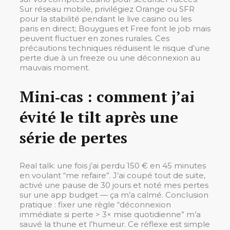
Sur réseau mobile, privilégiez Orange ou SFR
pour la stabilité pendant le live casino ou les
paris en direct; Bouygues et Free font le job mais
peuvent fluctuer en zones rurales. Ces
précautions techniques réduisent le risque d’une
perte due à un freeze ou une déconnexion au
mauvais moment.
Mini‑cas : comment j’ai
évité le tilt après une
série de pertes
Real talk: une fois j’ai perdu 150 € en 45 minutes
en voulant “me refaire”. J’ai coupé tout de suite,
activé une pause de 30 jours et noté mes pertes
sur une app budget — ça m’a calmé. Conclusion
pratique : fixer une règle “déconnexion
immédiate si perte > 3× mise quotidienne” m’a
sauvé la thune et l’humeur. Ce réflexe est simple