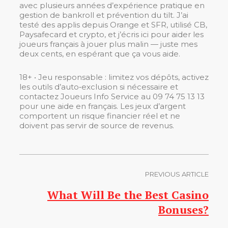
avec plusieurs années d’expérience pratique en
gestion de bankroll et prévention du tilt. J’ai
testé des applis depuis Orange et SFR, utilisé CB,
Paysafecard et crypto, et j’écris ici pour aider les
joueurs français à jouer plus malin — juste mes
deux cents, en espérant que ça vous aide.
18+ • Jeu responsable : limitez vos dépôts, activez
les outils d’auto‑exclusion si nécessaire et
contactez Joueurs Info Service au 09 74 75 13 13
pour une aide en français. Les jeux d’argent
comportent un risque financier réel et ne
doivent pas servir de source de revenus.
PREVIOUS ARTICLE
What Will Be the Best Casino
Bonuses?