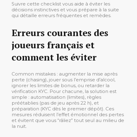
Suivre cette checklist vous aide à éviter les
décisions instinctives et vous prépare à la suite
qui détaille erreurs fréquentes et remèdes.
Erreurs courantes des
joueurs français et
comment les éviter
Common mistakes : augmenter la mise après
perte (chasing), jouer sous l’emprise d’alcool,
ignorer les limites de bonus, ou retarder la
vérification KYC. Pour chacune, la solution est
simple : automatisation (limites), règles
préétablies (pas de jeu après 22 h), et
préparation (KYC dès le premier dépôt). Ces
mesures réduisent l’effet émotionnel des pertes
et évitent que vous “râliez” tout seul au milieu de
la nuit.