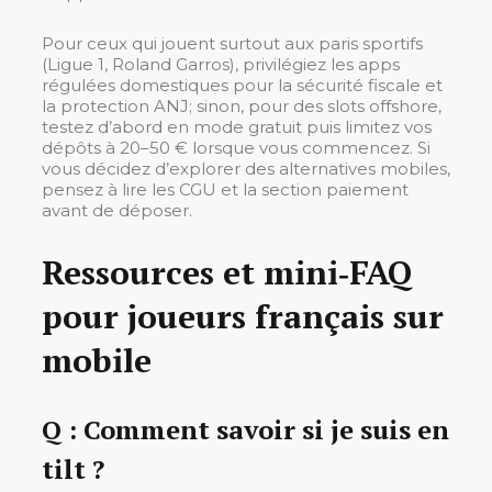
Pour ceux qui jouent surtout aux paris sportifs
(Ligue 1, Roland Garros), privilégiez les apps
régulées domestiques pour la sécurité fiscale et
la protection ANJ; sinon, pour des slots offshore,
testez d’abord en mode gratuit puis limitez vos
dépôts à 20–50 € lorsque vous commencez. Si
vous décidez d’explorer des alternatives mobiles,
pensez à lire les CGU et la section paiement
avant de déposer.
Ressources et mini‑FAQ
pour joueurs français sur
mobile
Q : Comment savoir si je suis en
tilt ?