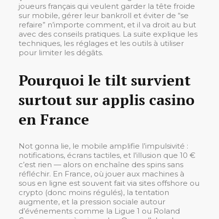
joueurs français qui veulent garder la tête froide
sur mobile, gérer leur bankroll et éviter de “se
refaire” n’importe comment, et il va droit au but
avec des conseils pratiques. La suite explique les
techniques, les réglages et les outils à utiliser
pour limiter les dégâts.
Pourquoi le tilt survient
surtout sur applis casino
en France
Not gonna lie, le mobile amplifie l’impulsivité :
notifications, écrans tactiles, et l’illusion que 10 €
c’est rien — alors on enchaîne des spins sans
réfléchir. En France, où jouer aux machines à
sous en ligne est souvent fait via sites offshore ou
crypto (donc moins régulés), la tentation
augmente, et la pression sociale autour
d’événements comme la Ligue 1 ou Roland