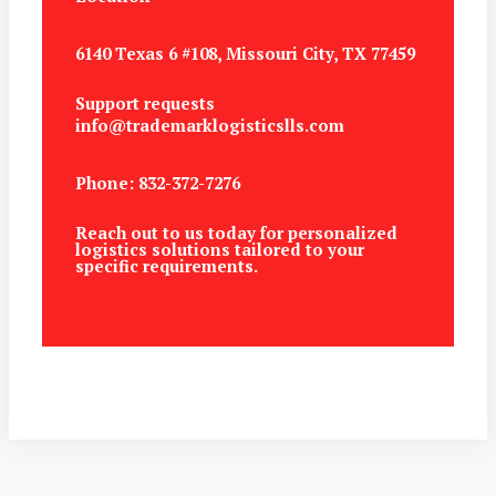
6140 Texas 6 #108, Missouri City, TX 77459
Support requests
info@trademarklogisticslls.com
Phone: 832-372-7276
Reach out to us today for personalized
logistics solutions tailored to your
specific requirements.