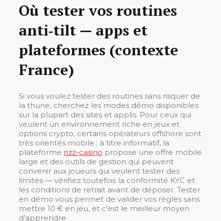
Où tester vos routines
anti‑tilt — apps et
plateformes (contexte
France)
Si vous voulez tester des routines sans risquer de
la thune, cherchez les modes démo disponibles
sur la plupart des sites et applis. Pour ceux qui
veulent un environnement riche en jeux et
options crypto, certains opérateurs offshore sont
très orientés mobile ; à titre informatif, la
plateforme
rizz-casino
propose une offre mobile
large et des outils de gestion qui peuvent
convenir aux joueurs qui veulent tester des
limites — vérifiez toutefois la conformité KYC et
les conditions de retrait avant de déposer. Tester
en démo vous permet de valider vos règles sans
mettre 10 € en jeu, et c’est le meilleur moyen
d’apprendre.