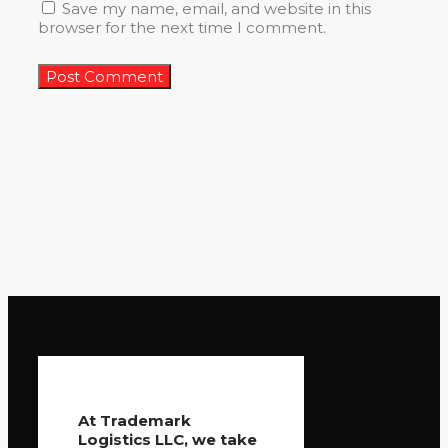
Save my name, email, and website in this
browser for the next time I comment.
At Trademark
Logistics LLC, we take