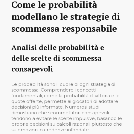
Come le probabilità
modellano le strategie di
scommessa responsabile
Analisi delle probabilità e
delle scelte di scommessa
consapevoli
Le probabilità sono il cuore di ogni strategia di
scommessa. Comprendere i concetti
fondamentali, come la probabilità di vittoria e le
quote offerte, permette ai giocatori di adottare
decisioni più informate. Numerosi studi
dimostrano che scommettitori consapevoli
tendono a evitare le scelte impulsive, basando le
proprie decisioni su calcoli razionali piuttosto che
su emozioni o credenze infondate.