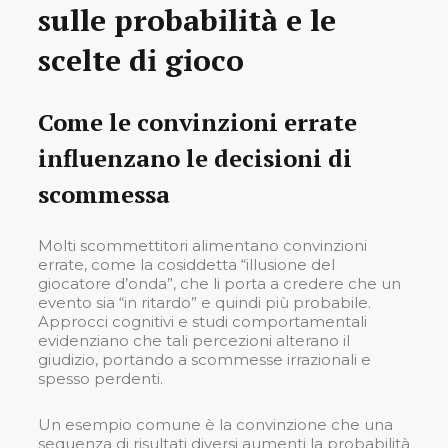
sulle probabilità e le
scelte di gioco
Come le convinzioni errate
influenzano le decisioni di
scommessa
Molti scommettitori alimentano convinzioni
errate, come la cosiddetta “illusione del
giocatore d’onda”, che li porta a credere che un
evento sia “in ritardo” e quindi più probabile.
Approcci cognitivi e studi comportamentali
evidenziano che tali percezioni alterano il
giudizio, portando a scommesse irrazionali e
spesso perdenti.
Un esempio comune è la convinzione che una
sequenza di risultati diversi aumenti la probabilità