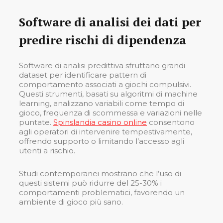
Software di analisi dei dati per
predire rischi di dipendenza
Software di analisi predittiva sfruttano grandi
dataset per identificare pattern di
comportamento associati a giochi compulsivi.
Questi strumenti, basati su algoritmi di machine
learning, analizzano variabili come tempo di
gioco, frequenza di scommessa e variazioni nelle
puntate.
Spinslandia casino online
consentono
agli operatori di intervenire tempestivamente,
offrendo supporto o limitando l’accesso agli
utenti a rischio.
Studi contemporanei mostrano che l’uso di
questi sistemi può ridurre del 25-30% i
comportamenti problematici, favorendo un
ambiente di gioco più sano.