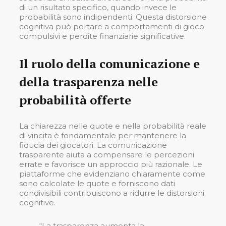
di un risultato specifico, quando invece le
probabilità sono indipendenti. Questa distorsione
cognitiva può portare a comportamenti di gioco
compulsivi e perdite finanziarie significative.
Il ruolo della comunicazione e
della trasparenza nelle
probabilità offerte
La chiarezza nelle quote e nella probabilità reale
di vincita è fondamentale per mantenere la
fiducia dei giocatori. La comunicazione
trasparente aiuta a compensare le percezioni
errate e favorisce un approccio più razionale. Le
piattaforme che evidenziano chiaramente come
sono calcolate le quote e forniscono dati
condivisibili contribuiscono a ridurre le distorsioni
cognitive.
“La trasparenza aumenta la