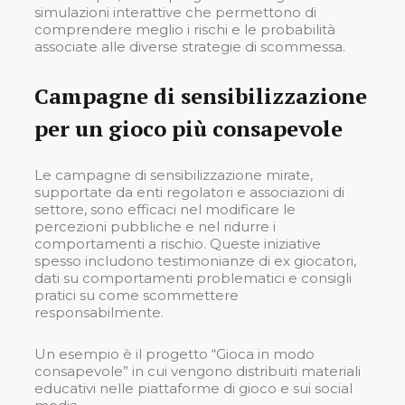
simulazioni interattive che permettono di
comprendere meglio i rischi e le probabilità
associate alle diverse strategie di scommessa.
Campagne di sensibilizzazione
per un gioco più consapevole
Le campagne di sensibilizzazione mirate,
supportate da enti regolatori e associazioni di
settore, sono efficaci nel modificare le
percezioni pubbliche e nel ridurre i
comportamenti a rischio. Queste iniziative
spesso includono testimonianze di ex giocatori,
dati su comportamenti problematici e consigli
pratici su come scommettere
responsabilmente.
Un esempio è il progetto “Gioca in modo
consapevole” in cui vengono distribuiti materiali
educativi nelle piattaforme di gioco e sui social