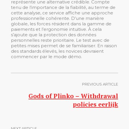
représente une alternative crédible. Compte
tenu de l’importance de la fiabilité, au terme de
cette analyse, ce service affiche une approche
professionnelle cohérente. D’une manière
globale, les forces résident dans la gamme de
paiements et l’ergonomie intuitive. À cela
s’ajoute que la protection des données
personnelles reste prioritaire. Le test avec de
petites mises permet de se familiariser. En raison
des standards élevés, les novices devraient
commencer par le mode démo.
PREVIOUS ARTICLE
Gods of Plinko – Withdrawal
policies eerlijk
NEXT ARTICLE