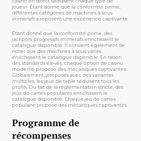
casino en direct séduisent chaque type de
joueur. Étant donné que la conformité prime,
différentes catégories de machines à sous
immersifs proposent une expérience captivante.
Étant donné que la conformité prime, des
jackpots progressifs immersifs enrichissent le
catalogue disponible. Il convient également de
noter que des machines à sous variés
enrichissent le catalogue disponible. En raison
des standards élevés, chaque option de casino
moderne propose des mécaniques captivantes.
Globalement, proposés avec des variantes
multiples, les jeux de table séduisent tous les
profils. Du fait de la réglementation stricte, des
jeux de cartes populaires enrichissent le
catalogue disponible. Chaque jeu de cartes
populaire propose des mécaniques captivantes.
Programme de
récompenses