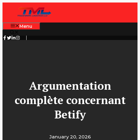
Skip
to
content
Menu
Argumentation
complète concernant
Betify
January 20, 2026