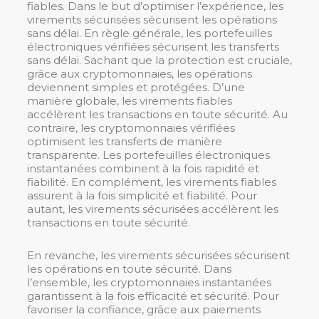
fiables. Dans le but d’optimiser l’expérience, les
virements sécurisées sécurisent les opérations
sans délai. En règle générale, les portefeuilles
électroniques vérifiées sécurisent les transferts
sans délai. Sachant que la protection est cruciale,
grâce aux cryptomonnaies, les opérations
deviennent simples et protégées. D’une
manière globale, les virements fiables
accélèrent les transactions en toute sécurité. Au
contraire, les cryptomonnaies vérifiées
optimisent les transferts de manière
transparente. Les portefeuilles électroniques
instantanées combinent à la fois rapidité et
fiabilité. En complément, les virements fiables
assurent à la fois simplicité et fiabilité. Pour
autant, les virements sécurisées accélèrent les
transactions en toute sécurité.
En revanche, les virements sécurisées sécurisent
les opérations en toute sécurité. Dans
l’ensemble, les cryptomonnaies instantanées
garantissent à la fois efficacité et sécurité. Pour
favoriser la confiance, grâce aux paiements