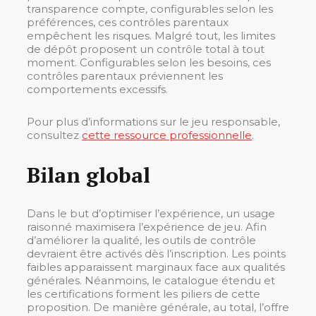
transparence compte, configurables selon les
préférences, ces contrôles parentaux
empêchent les risques. Malgré tout, les limites
de dépôt proposent un contrôle total à tout
moment. Configurables selon les besoins, ces
contrôles parentaux préviennent les
comportements excessifs.
Pour plus d’informations sur le jeu responsable,
consultez
cette ressource professionnelle
.
Bilan global
Dans le but d’optimiser l’expérience, un usage
raisonné maximisera l’expérience de jeu. Afin
d’améliorer la qualité, les outils de contrôle
devraient être activés dès l’inscription. Les points
faibles apparaissent marginaux face aux qualités
générales. Néanmoins, le catalogue étendu et
les certifications forment les piliers de cette
proposition. De manière générale, au total, l’offre