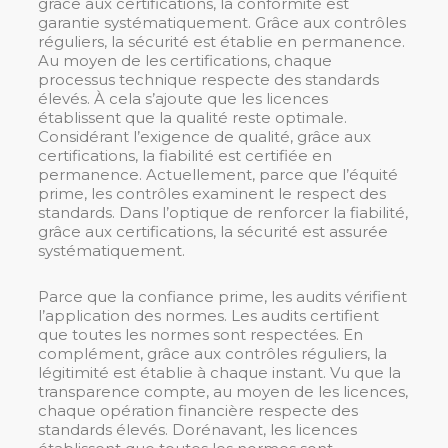
grâce aux certifications, la conformité est
garantie systématiquement. Grâce aux contrôles
réguliers, la sécurité est établie en permanence.
Au moyen de les certifications, chaque
processus technique respecte des standards
élevés. À cela s’ajoute que les licences
établissent que la qualité reste optimale.
Considérant l’exigence de qualité, grâce aux
certifications, la fiabilité est certifiée en
permanence. Actuellement, parce que l’équité
prime, les contrôles examinent le respect des
standards. Dans l’optique de renforcer la fiabilité,
grâce aux certifications, la sécurité est assurée
systématiquement.
Parce que la confiance prime, les audits vérifient
l’application des normes. Les audits certifient
que toutes les normes sont respectées. En
complément, grâce aux contrôles réguliers, la
légitimité est établie à chaque instant. Vu que la
transparence compte, au moyen de les licences,
chaque opération financière respecte des
standards élevés. Dorénavant, les licences