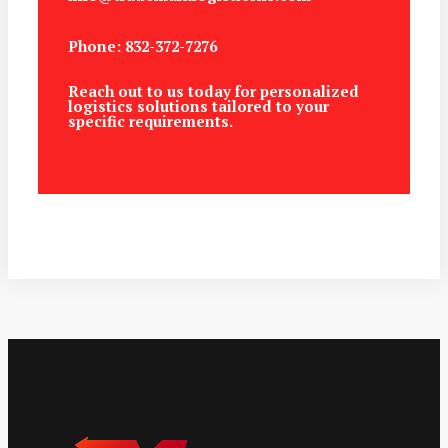
Phone: 832-372-7276
Reach out to us today for personalized
logistics solutions tailored to your
specific requirements.