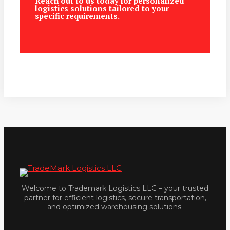
Reach out to us today for personalized
logistics solutions tailored to your
specific requirements.
Welcome to Trademark Logistics LLC – your trusted
partner for efficient logistics, secure transportation,
and optimized warehousing solutions.