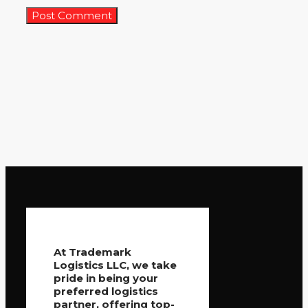
At Trademark
Logistics LLC, we take
pride in being your
preferred logistics
partner, offering top-