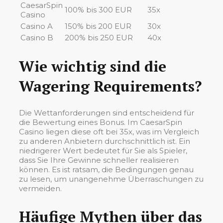
CaesarSpin
100% bis 300 EUR
35x
Casino
Casino A
150% bis 200 EUR
30x
Casino B
200% bis 250 EUR
40x
Wie wichtig sind die
Wagering Requirements?
Die Wettanforderungen sind entscheidend für
die Bewertung eines Bonus. Im CaesarSpin
Casino liegen diese oft bei 35x, was im Vergleich
zu anderen Anbietern durchschnittlich ist. Ein
niedrigerer Wert bedeutet für Sie als Spieler,
dass Sie Ihre Gewinne schneller realisieren
können. Es ist ratsam, die Bedingungen genau
zu lesen, um unangenehme Überraschungen zu
vermeiden.
Häufige Mythen über das