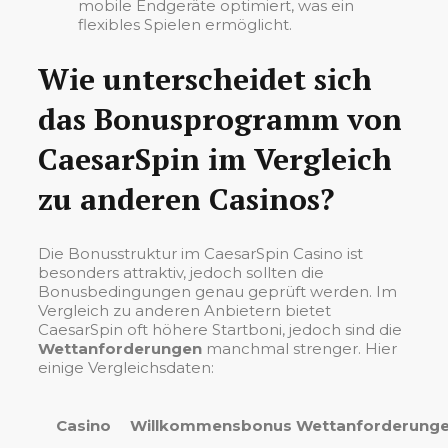
mobile Endgeräte optimiert, was ein
flexibles Spielen ermöglicht.
Wie unterscheidet sich
das Bonusprogramm von
CaesarSpin im Vergleich
zu anderen Casinos?
Die Bonusstruktur im CaesarSpin Casino ist
besonders attraktiv, jedoch sollten die
Bonusbedingungen genau geprüft werden. Im
Vergleich zu anderen Anbietern bietet
CaesarSpin oft höhere Startboni, jedoch sind die
Wettanforderungen
manchmal strenger. Hier
einige Vergleichsdaten:
Casino
Willkommensbonus
Wettanforderung