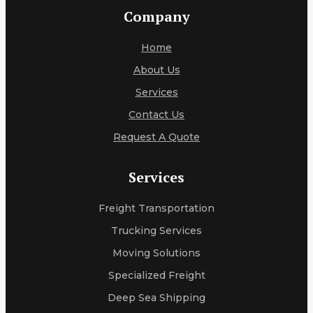
Company
Home
About Us
Services
Contact Us
Request A Quote
Services
Freight Transportation
Trucking Services
Moving Solutions
Specialized Freight
Deep Sea Shipping