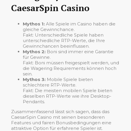
CaesarSpin Casino
Mythos 1:
Alle Spiele im Casino haben die
gleiche Gewinnchance.
Fakt: Unterschiedliche Spiele haben
unterschiedliche RTP-Werte, die Ihre
Gewinnchancen beeinflussen.
Mythos 2:
Boni sind immer eine Garantie
für Gewinne.
Fakt: Boni müssen freigespielt werden, und
die Wagering Requirements können hoch
sein.
Mythos 3:
Mobile Spiele bieten
schlechtere RTP-Werte.
Fakt: Die meisten mobilen Spiele bieten
dieselben RTP-Werte wie ihre Desktop-
Pendants.
Zusammenfassend lässt sich sagen, dass das
CaesarSpin Casino mit seinen besonderen
Features und fairen Bonusbedingungen eine
attraktive Option für erfahrene Spieler ist.