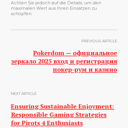
Achten Sie jedoch auf die Details, um den
maximalen Wert aus Ihren Einsätzen zu
schöpfen.
PREVIOUS ARTICLE
Pokerdom — официальное
зеркало 2025 вход и регистрация
покер-рум и казино
NEXT ARTICLE
Ensuring Sustainable Enjoyment:
Responsible Gaming Strategies
for Pirots 4 Enthusiasts