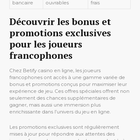
bancaire
ouvrables
frais
Découvrir les bonus et
promotions exclusives
pour les joueurs
francophones
Chez Betify casino en ligne, les joueurs
francophones ont accès à une gamme variée de
bonus et promotions conçus pour maximiser leur
expérience de jeu. Ces offres spéciales offrent non
seulement des chances supplémentaires de
gagner, mais aussi une immersion plus
enrichissante dans l’univers du jeu en ligne.
Les promotions exclusives sont régulièrement
mises à jour pour répondre aux attentes des