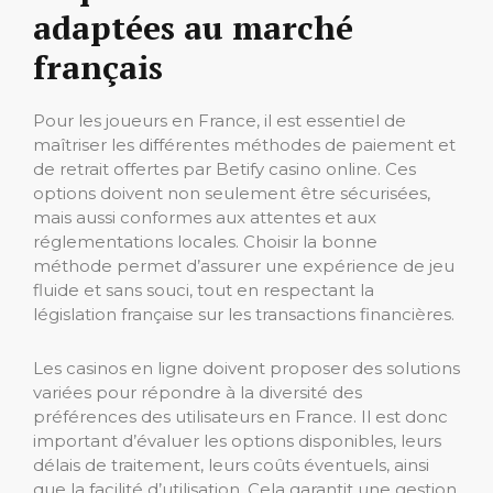
adaptées au marché
français
Pour les joueurs en France, il est essentiel de
maîtriser les différentes méthodes de paiement et
de retrait offertes par Betify casino online. Ces
options doivent non seulement être sécurisées,
mais aussi conformes aux attentes et aux
réglementations locales. Choisir la bonne
méthode permet d’assurer une expérience de jeu
fluide et sans souci, tout en respectant la
législation française sur les transactions financières.
Les casinos en ligne doivent proposer des solutions
variées pour répondre à la diversité des
préférences des utilisateurs en France. Il est donc
important d’évaluer les options disponibles, leurs
délais de traitement, leurs coûts éventuels, ainsi
que la facilité d’utilisation. Cela garantit une gestion