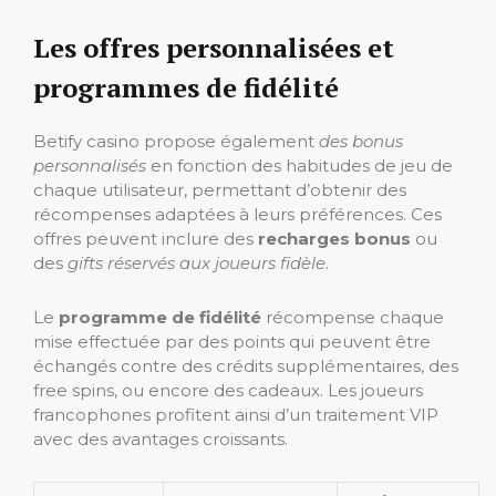
Les offres personnalisées et
programmes de fidélité
Betify casino propose également
des bonus
personnalisés
en fonction des habitudes de jeu de
chaque utilisateur, permettant d’obtenir des
récompenses adaptées à leurs préférences. Ces
offres peuvent inclure des
recharges bonus
ou
des
gifts réservés aux joueurs fidèle
.
Le
programme de fidélité
récompense chaque
mise effectuée par des points qui peuvent être
échangés contre des crédits supplémentaires, des
free spins, ou encore des cadeaux. Les joueurs
francophones profitent ainsi d’un traitement VIP
avec des avantages croissants.