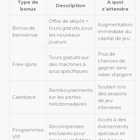
Type de
À quoi
Description
bonus
s’attendre
Offre de dépôt +
Augmentation
Bonus de
tours gratuits pour
immédiate du
bienvenue
les nouveaux
capital de jeu
joueurs
Plus de
Tours gratuits sur
chances de
Free spins
des machines à
gagner sans
sous spécifiques
risker d’argent
Soutien lors
Remboursements
des sessions
Cashback
sur les pertes
de jeu
hebdomadaires
intensives
Accès à des
Récompenses
événements
Programmes
exclusives pour
spéciaux et
VIP