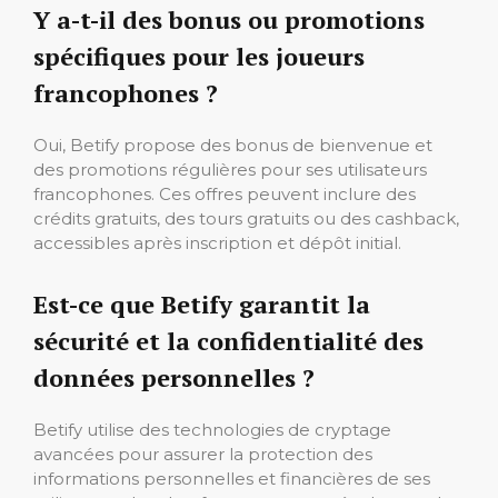
Y a-t-il des bonus ou promotions
spécifiques pour les joueurs
francophones ?
Oui, Betify propose des bonus de bienvenue et
des promotions régulières pour ses utilisateurs
francophones. Ces offres peuvent inclure des
crédits gratuits, des tours gratuits ou des cashback,
accessibles après inscription et dépôt initial.
Est-ce que Betify garantit la
sécurité et la confidentialité des
données personnelles ?
Betify utilise des technologies de cryptage
avancées pour assurer la protection des
informations personnelles et financières de ses