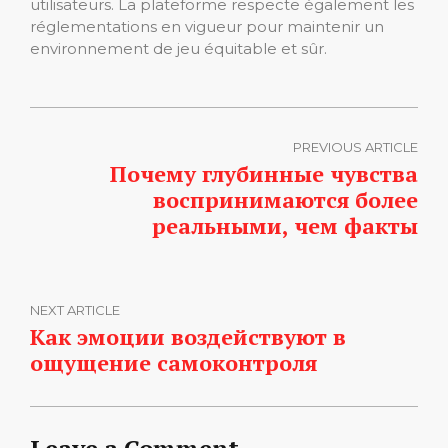
utilisateurs. La plateforme respecte également les
réglementations en vigueur pour maintenir un
environnement de jeu équitable et sûr.
PREVIOUS ARTICLE
Почему глубинные чувства
воспринимаются более
реальными, чем факты
NEXT ARTICLE
Как эмоции воздействуют в
ощущение самоконтроля
Leave a Comment