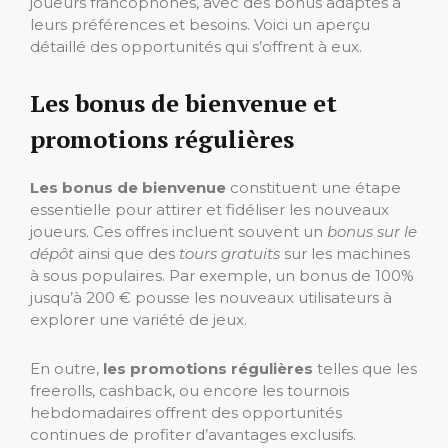
joueurs francophones, avec des bonus adaptés à
leurs préférences et besoins. Voici un aperçu
détaillé des opportunités qui s’offrent à eux.
Les bonus de bienvenue et
promotions régulières
Les bonus de bienvenue
constituent une étape
essentielle pour attirer et fidéliser les nouveaux
joueurs. Ces offres incluent souvent un
bonus sur le
dépôt
ainsi que des
tours gratuits
sur les machines
à sous populaires. Par exemple, un bonus de 100%
jusqu’à 200 € pousse les nouveaux utilisateurs à
explorer une variété de jeux.
En outre,
les promotions régulières
telles que les
freerolls, cashback, ou encore les tournois
hebdomadaires offrent des opportunités
continues de profiter d’avantages exclusifs.