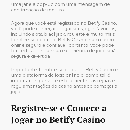
uma janela pop-up com uma mensagem de
confirmação de registro.
Agora que você está registrado no Betify Casino,
você pode começar a jogar seus jogos favoritos,
incluindo slots, blackjack, roulette e muito mais.
Lembre-se de que o Betify Casino é um casino
online seguro e confiável, portanto, você pode
ter certeza de que sua experiência de jogo será
segura e divertida.
Importante: Lembre-se de que o Betify Casino é
uma plataforma de jogo online e, como tal, é
importante que você esteja ciente das regras e
regulamentações do casino antes de começar a
jogar.
Registre-se e Comece a
Jogar no Betify Casino