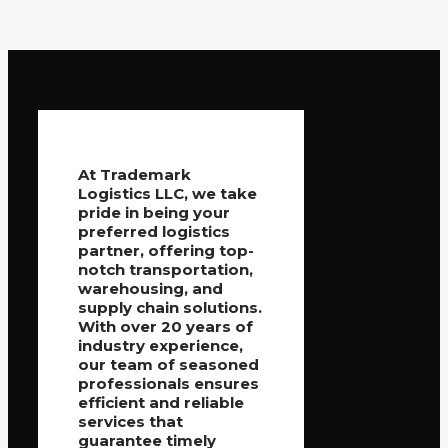
At Trademark
Logistics LLC, we take
pride in being your
preferred logistics
partner, offering top-
notch transportation,
warehousing, and
supply chain solutions.
With over 20 years of
industry experience,
our team of seasoned
professionals ensures
efficient and reliable
services that
guarantee timely