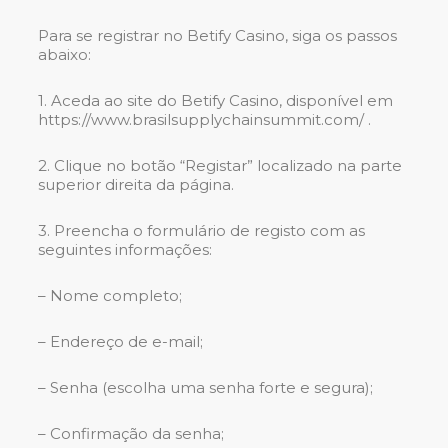
Para se registrar no Betify Casino, siga os passos
abaixo:
1. Aceda ao site do Betify Casino, disponível em
https://www.brasilsupplychainsummit.com/ .
2. Clique no botão “Registar” localizado na parte
superior direita da página.
3. Preencha o formulário de registo com as
seguintes informações:
– Nome completo;
– Endereço de e-mail;
– Senha (escolha uma senha forte e segura);
– Confirmação da senha;