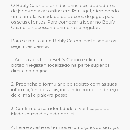
O Betify Casino é um dos principais operadores
de jogos de azar online em Portugal, oferecendo
uma ampla variedade de opções de jogos para
os seus clientes. Para começar a jogar no Betify
Casino, é necessário primeiro se registar.
Para se registar no Betify Casino, basta seguir os
seguintes passos:
1. Aceda ao site do Betify Casino e clique no
botão “Registar” localizado na parte superior
direita da página.
2. Preencha o formulário de registo com as suas
informações pessoais, incluindo nome, endereço
de e-mail e palavra-passe.
3. Confirme a sua identidade e verificação de
idade, como é exigido por lei.
4. Leia e aceite os termos e condições do serviço,