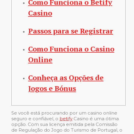
Como Funciona o Betify
Casino
Passos para se Registrar
Como Funciona o Casino
Online
Conheça as Opções de
Jogos e Bónus
Se você está procurando por um casino online
seguro e confiável, o
betify
Casino é uma ótima
opção. Com sua licença emitida pela Comissão
de Regulação do Jogo do Turismo de Portugal, o