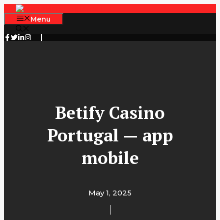
Skip
to
Menu
content
Betify Casino
Portugal — app
mobile
May 1, 2025