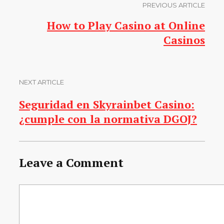
PREVIOUS ARTICLE
How to Play Casino at Online
Casinos
NEXT ARTICLE
Seguridad en Skyrainbet Casino:
¿cumple con la normativa DGOJ?
Leave a Comment
Comment