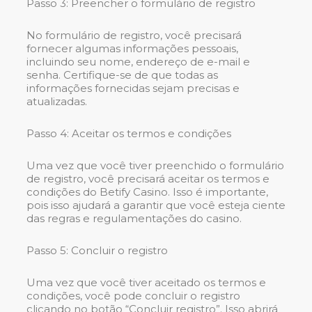
Passo 3: Preencher o formulário de registro
No formulário de registro, você precisará
fornecer algumas informações pessoais,
incluindo seu nome, endereço de e-mail e
senha. Certifique-se de que todas as
informações fornecidas sejam precisas e
atualizadas.
Passo 4: Aceitar os termos e condições
Uma vez que você tiver preenchido o formulário
de registro, você precisará aceitar os termos e
condições do Betify Casino. Isso é importante,
pois isso ajudará a garantir que você esteja ciente
das regras e regulamentações do casino.
Passo 5: Concluir o registro
Uma vez que você tiver aceitado os termos e
condições, você pode concluir o registro
clicando no botão “Concluir registro”. Isso abrirá