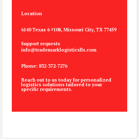
Location
6140 Texas 6 #108, Missouri City, TX 77459
Support requests
info@trademarklogisticslls.com
Phone: 832-372-7276
Reach out to us today for personalized
logistics solutions tailored to your
specific requirements.