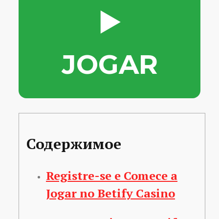
▶️
JOGAR
Содержимое
Registre-se e Comece a
Jogar no Betify Casino