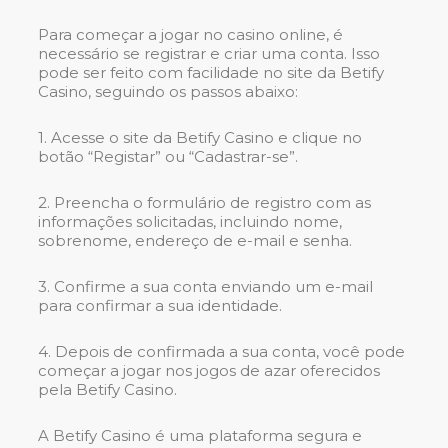
Para começar a jogar no casino online, é
necessário se registrar e criar uma conta. Isso
pode ser feito com facilidade no site da Betify
Casino, seguindo os passos abaixo:
1. Acesse o site da Betify Casino e clique no
botão “Registar” ou “Cadastrar-se”.
2. Preencha o formulário de registro com as
informações solicitadas, incluindo nome,
sobrenome, endereço de e-mail e senha.
3. Confirme a sua conta enviando um e-mail
para confirmar a sua identidade.
4. Depois de confirmada a sua conta, você pode
começar a jogar nos jogos de azar oferecidos
pela Betify Casino.
A Betify Casino é uma plataforma segura e