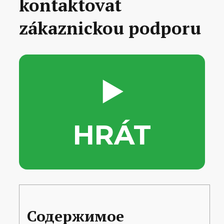
kontaktovat
zákaznickou podporu
▶️
HRÁT
Содержимое