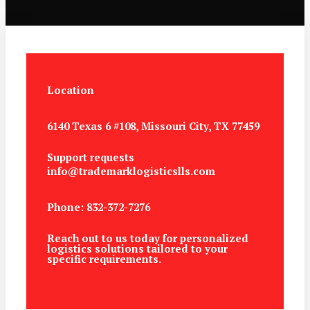
Location
6140 Texas 6 #108, Missouri City, TX 77459
Support requests
info@trademarklogisticslls.com
Phone: 832-372-7276
Reach out to us today for personalized
logistics solutions tailored to your
specific requirements.