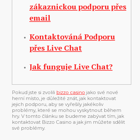
zákaznickou podporu přes
email
Kontaktováná Podporu
přes Live Chat
Jak funguje Live Chat?
Pokud jste si zvolili
bizzo casino
jako své nové
herní místo, je důležité znát, jak kontaktovat
jejich podporu, aby se vyřešily jakékoliv
problémy, které se mohou vyskytnout během
hry. V tomto článku se budeme zabývat tím, jak
kontaktovat Bizzo Casino a jak jim můžete sdělit
své problémy.