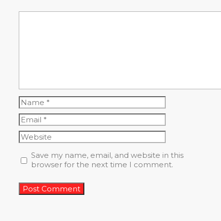
Comment
Name
Email
Website
Save my name, email, and website in this
browser for the next time I comment.