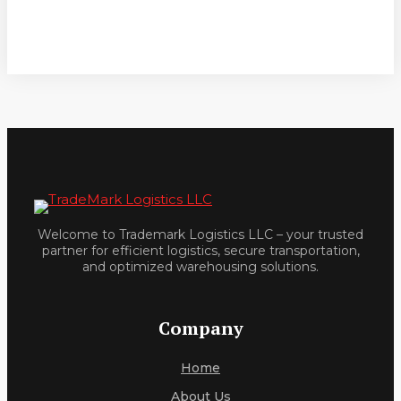
Welcome to Trademark Logistics LLC – your trusted
partner for efficient logistics, secure transportation,
and optimized warehousing solutions.
Company
Home
About Us