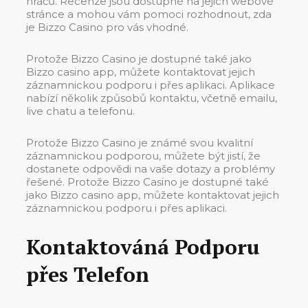
hráčů. Recenze jsou dostupné na jejich webové
stránce a mohou vám pomoci rozhodnout, zda
je Bizzo Casino pro vás vhodné.
Protože Bizzo Casino je dostupné také jako
Bizzo casino app, můžete kontaktovat jejich
záznamnickou podporu i přes aplikaci. Aplikace
nabízí několik způsobů kontaktu, včetně emailu,
live chatu a telefonu.
Protože Bizzo Casino je známé svou kvalitní
záznamnickou podporou, můžete být jistí, že
dostanete odpovědi na vaše dotazy a problémy
řešené. Protože Bizzo Casino je dostupné také
jako Bizzo casino app, můžete kontaktovat jejich
záznamnickou podporu i přes aplikaci.
Kontaktováná Podporu
přes Telefon