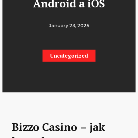
Android a iOS
January 23, 2025
Uncategorized
Bizzo Casino – jak