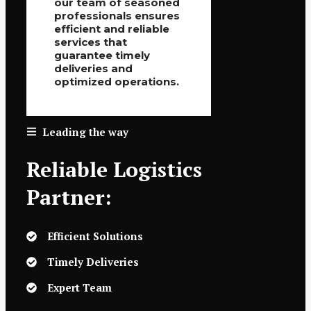
our team of seasoned
professionals ensures
efficient and reliable
services that
guarantee timely
deliveries and
optimized operations.
Leading the way
Reliable Logistics
Partner:
Efficient Solutions
Timely Deliveries
Expert Team