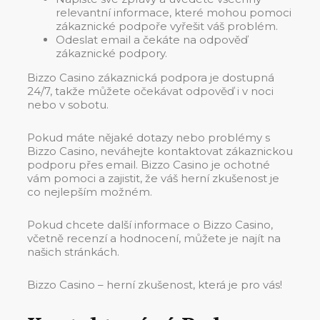
relevantní informace, které mohou pomoci
zákaznické podpoře vyřešit váš problém.
Odeslat email a čekáte na odpověď
zákaznické podpory.
Bizzo Casino zákaznická podpora je dostupná
24/7, takže můžete očekávat odpověď i v noci
nebo v sobotu.
Pokud máte nějaké dotazy nebo problémy s
Bizzo Casino, neváhejte kontaktovat zákaznickou
podporu přes email. Bizzo Casino je ochotné
vám pomoci a zajistit, že váš herní zkušenost je
co nejlepším možném.
Pokud chcete další informace o Bizzo Casino,
včetně recenzí a hodnocení, můžete je najít na
našich stránkách.
Bizzo Casino – herní zkušenost, která je pro vás!