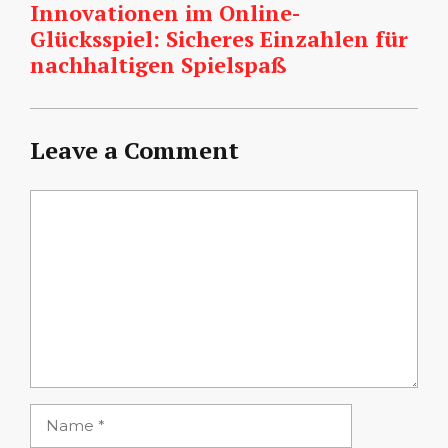
Innovationen im Online-
Glücksspiel: Sicheres Einzahlen für
nachhaltigen Spielspaß
Leave a Comment
Comment
Name