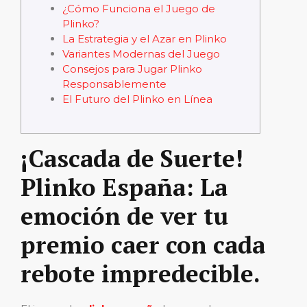
¿Cómo Funciona el Juego de
Plinko?
La Estrategia y el Azar en Plinko
Variantes Modernas del Juego
Consejos para Jugar Plinko
Responsablemente
El Futuro del Plinko en Línea
¡Cascada de Suerte!
Plinko España: La
emoción de ver tu
premio caer con cada
rebote impredecible.