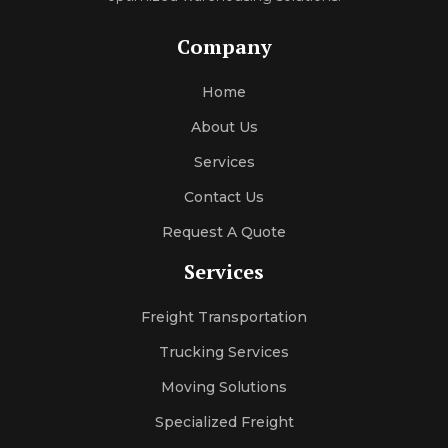
Company
Home
About Us
Services
Contact Us
Request A Quote
Services
Freight Transportation
Trucking Services
Moving Solutions
Specialized Freight