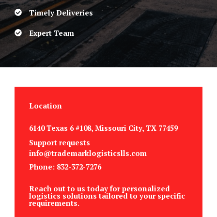
Timely Deliveries
Expert Team
Location
6140 Texas 6 #108, Missouri City, TX 77459
Support requests
info@trademarklogisticslls.com
Phone: 832-372-7276
Reach out to us today for personalized
logistics solutions tailored to your specific
requirements.