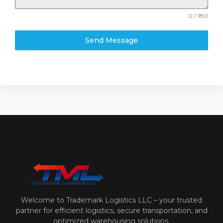
0 / 180
Send Message
Welcome to Trademark Logistics LLC – your trusted
partner for efficient logistics, secure transportation, and
optimized warehousing solutions.