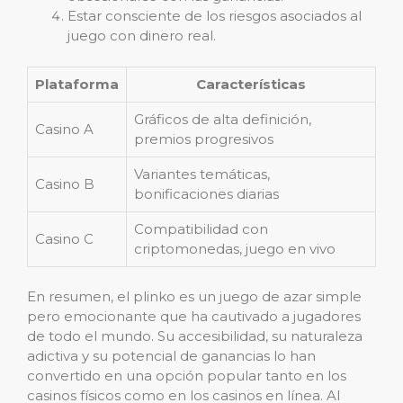
Estar consciente de los riesgos asociados al
juego con dinero real.
Plataforma
Características
Gráficos de alta definición,
Casino A
premios progresivos
Variantes temáticas,
Casino B
bonificaciones diarias
Compatibilidad con
Casino C
criptomonedas, juego en vivo
En resumen, el plinko es un juego de azar simple
pero emocionante que ha cautivado a jugadores
de todo el mundo. Su accesibilidad, su naturaleza
adictiva y su potencial de ganancias lo han
convertido en una opción popular tanto en los
casinos físicos como en los casinos en línea. Al