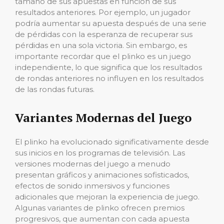
tamaño de sus apuestas en función de sus
resultados anteriores. Por ejemplo, un jugador
podría aumentar su apuesta después de una serie
de pérdidas con la esperanza de recuperar sus
pérdidas en una sola victoria. Sin embargo, es
importante recordar que el plinko es un juego
independiente, lo que significa que los resultados
de rondas anteriores no influyen en los resultados
de las rondas futuras.
Variantes Modernas del Juego
El plinko ha evolucionado significativamente desde
sus inicios en los programas de televisión. Las
versiones modernas del juego a menudo
presentan gráficos y animaciones sofisticados,
efectos de sonido inmersivos y funciones
adicionales que mejoran la experiencia de juego.
Algunas variantes de plinko ofrecen premios
progresivos, que aumentan con cada apuesta