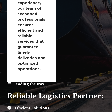
experience,
our team of
seasoned
professionals
ensures
efficient and
reliable
services that
guarantee
timely
deliveries and
optimized
operations.
Leading the way
Reliable Logistics Partner:
Efficient Solutions