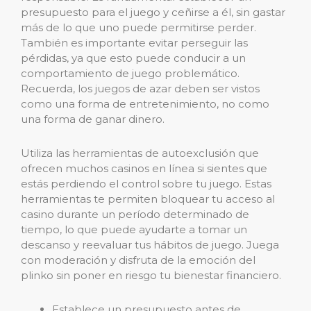
presupuesto para el juego y ceñirse a él, sin gastar
más de lo que uno puede permitirse perder.
También es importante evitar perseguir las
pérdidas, ya que esto puede conducir a un
comportamiento de juego problemático.
Recuerda, los juegos de azar deben ser vistos
como una forma de entretenimiento, no como
una forma de ganar dinero.
Utiliza las herramientas de autoexclusión que
ofrecen muchos casinos en línea si sientes que
estás perdiendo el control sobre tu juego. Estas
herramientas te permiten bloquear tu acceso al
casino durante un período determinado de
tiempo, lo que puede ayudarte a tomar un
descanso y reevaluar tus hábitos de juego. Juega
con moderación y disfruta de la emoción del
plinko sin poner en riesgo tu bienestar financiero.
Establece un presupuesto antes de