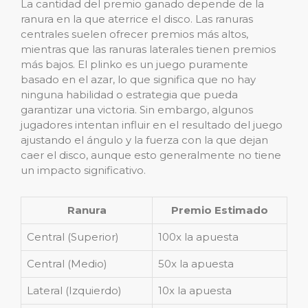
La cantidad del premio ganado depende de la
ranura en la que aterrice el disco. Las ranuras
centrales suelen ofrecer premios más altos,
mientras que las ranuras laterales tienen premios
más bajos. El plinko es un juego puramente
basado en el azar, lo que significa que no hay
ninguna habilidad o estrategia que pueda
garantizar una victoria. Sin embargo, algunos
jugadores intentan influir en el resultado del juego
ajustando el ángulo y la fuerza con la que dejan
caer el disco, aunque esto generalmente no tiene
un impacto significativo.
Ranura
Premio Estimado
Central (Superior)
100x la apuesta
Central (Medio)
50x la apuesta
Lateral (Izquierdo)
10x la apuesta