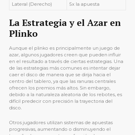
Lateral (Derecho)
5x la apuesta
La Estrategia y el Azar en
Plinko
Aunque el plinko es principalmente un juego de
azar, algunos jugadores creen que pueden influir
en el resultado a través de ciertas estrategias. Una
de las estrategias más comunes es intentar dejar
caer el disco de manera que se dirija hacia el
centro del tablero, ya que las ranuras centrales
ofrecen los premios más altos. Sin embargo,
debido a la naturaleza aleatoria de los rebotes, es
difícil predecir con precisión la trayectoria del
disco.
Otros jugadores utilizan sistemas de apuestas
progresivas, aumentando o disminuyendo el