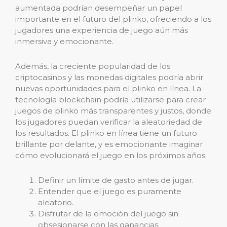
aumentada podrían desempeñar un papel
importante en el futuro del plinko, ofreciendo a los
jugadores una experiencia de juego aún más
inmersiva y emocionante.
Además, la creciente popularidad de los
criptocasinos y las monedas digitales podría abrir
nuevas oportunidades para el plinko en línea. La
tecnología blockchain podría utilizarse para crear
juegos de plinko más transparentes y justos, donde
los jugadores puedan verificar la aleatoriedad de
los resultados. El plinko en línea tiene un futuro
brillante por delante, y es emocionante imaginar
cómo evolucionará el juego en los próximos años.
Definir un límite de gasto antes de jugar.
Entender que el juego es puramente
aleatorio.
Disfrutar de la emoción del juego sin
obsesionarse con las ganancias.