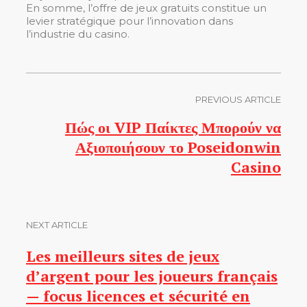
En somme, l’offre de jeux gratuits constitue un
levier stratégique pour l’innovation dans
l’industrie du casino.
PREVIOUS ARTICLE
Πώς οι VIP Παίκτες Μπορούν να
Αξιοποιήσουν το Poseidonwin
Casino
NEXT ARTICLE
Les meilleurs sites de jeux
d’argent pour les joueurs français
— focus licences et sécurité en