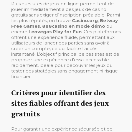
Plusieurs sites de jeux en ligne permettent de
jouer immédiatement à des jeux de casino
gratuits sans exiger d’inscription préalable. Parmi
les plus réputés, on trouve
Casino.org
,
Betway
Free Games
,
888casino en mode démo
ou
encore
Leovegas Play for Fun
. Ces plateformes
offrent une expérience fluide, permettant aux
utilisateurs de lancer des parties sans avoir à
créer un compte, ce qui facilite l’accès
instantané. L’objectif principal de ces sites est de
proposer une expérience d’essai accessible
rapidement, idéale pour découvrir les jeux ou
tester des stratégies sans engagement ni risque
financier.
Critères pour identifier des
sites fiables offrant des jeux
gratuits
Pour garantir une expérience sécurisée et de