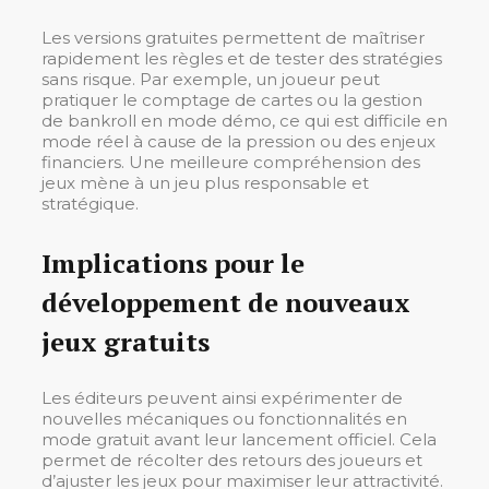
Les versions gratuites permettent de maîtriser
rapidement les règles et de tester des stratégies
sans risque. Par exemple, un joueur peut
pratiquer le comptage de cartes ou la gestion
de bankroll en mode démo, ce qui est difficile en
mode réel à cause de la pression ou des enjeux
financiers. Une meilleure compréhension des
jeux mène à un jeu plus responsable et
stratégique.
Implications pour le
développement de nouveaux
jeux gratuits
Les éditeurs peuvent ainsi expérimenter de
nouvelles mécaniques ou fonctionnalités en
mode gratuit avant leur lancement officiel. Cela
permet de récolter des retours des joueurs et
d’ajuster les jeux pour maximiser leur attractivité.