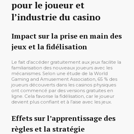
pour le joueur et
l’industrie du casino
Impact sur la prise en main des
jeux et la fidélisation
Le fait d’accéder gratuitement aux jeux facilite la
familiarisation des nouveaux joueurs avec les
mécanismes. Selon une étude de la World
Gaming and Amusement Association, 65 % des
joueurs découverts dans les casinos physiques
ont commencé par des versions gratuites en
ligne. Cela favorise la fidélisation, car le joueur
devient plus confiant et à l’aise avec les jeux.
Effets sur l’apprentissage des
règles et la stratégie