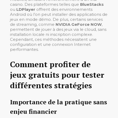
casino. Des plateformes telles que
BlueStacks
ou
LDPlayer
offrent des environnements
Android où l’on peut installer des applications de
jeux en mode démo. De plus, certains services
de streaming, comme
NVIDIA GeForce NOW
,
permettent de jouer à des jeux via le cloud, sans
installation locale ni inscription complexe.
Cependant, ces méthodes nécessitent une
configuration et une connexion Internet
performantes.
Comment profiter de
jeux gratuits pour tester
différentes stratégies
Importance de la pratique sans
enjeu financier