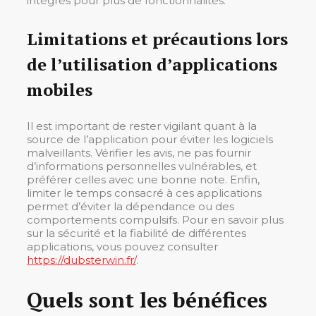
intégrés pour plus de fonctionnalités.
Limitations et précautions lors
de l’utilisation d’applications
mobiles
Il est important de rester vigilant quant à la
source de l’application pour éviter les logiciels
malveillants. Vérifier les avis, ne pas fournir
d’informations personnelles vulnérables, et
préférer celles avec une bonne note. Enfin,
limiter le temps consacré à ces applications
permet d’éviter la dépendance ou des
comportements compulsifs. Pour en savoir plus
sur la sécurité et la fiabilité de différentes
applications, vous pouvez consulter
https://dubsterwin.fr/
.
Quels sont les bénéfices