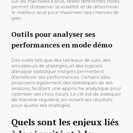
Sur les machines à sous, tester différentes mises
permet d’observer la volatilité et de déterminer
le meilleur seuil pour maximiser ses chances de
gain.
Outils pour analyser ses
performances en mode démo
Des outils tels que des tableaux de suivi, des
simulateurs de stratégies, et des logiciels
d’analyse statistique intégrés permettent
d’améliorer ses performances. Certains sites
proposent également des statistiques de ses
sessions, facilitant une approche analytique pour
optimiser ses choix futurs. La clé est de pratiquer
de manière régulière, en notant ses résultats
pour ajuster ses stratégies.
Quels sont les enjeux liés