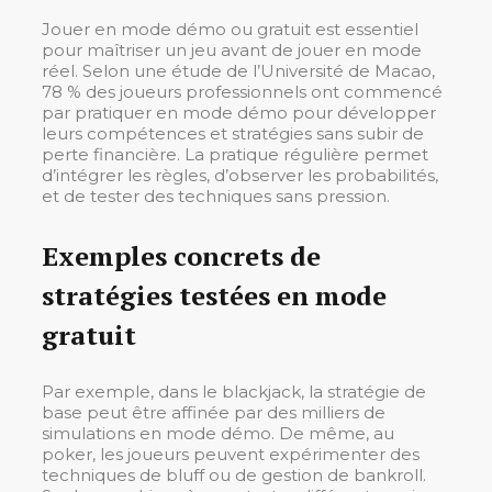
Jouer en mode démo ou gratuit est essentiel
pour maîtriser un jeu avant de jouer en mode
réel. Selon une étude de l’Université de Macao,
78 % des joueurs professionnels ont commencé
par pratiquer en mode démo pour développer
leurs compétences et stratégies sans subir de
perte financière. La pratique régulière permet
d’intégrer les règles, d’observer les probabilités,
et de tester des techniques sans pression.
Exemples concrets de
stratégies testées en mode
gratuit
Par exemple, dans le blackjack, la stratégie de
base peut être affinée par des milliers de
simulations en mode démo. De même, au
poker, les joueurs peuvent expérimenter des
techniques de bluff ou de gestion de bankroll.