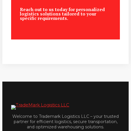
Reach out to us today for personalized
logistics solutions tailored to your
specific requirements.
Welcome to Trademark Logistics LLC – your trusted
partner for efficient logistics, secure transportation,
and optimized warehousing solutions.