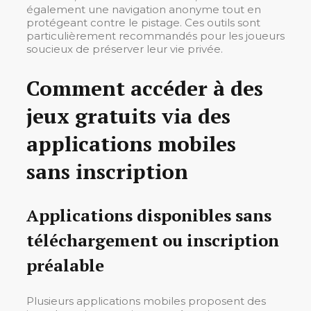
également une navigation anonyme tout en
protégeant contre le pistage. Ces outils sont
particulièrement recommandés pour les joueurs
soucieux de préserver leur vie privée.
Comment accéder à des
jeux gratuits via des
applications mobiles
sans inscription
Applications disponibles sans
téléchargement ou inscription
préalable
Plusieurs applications mobiles proposent des