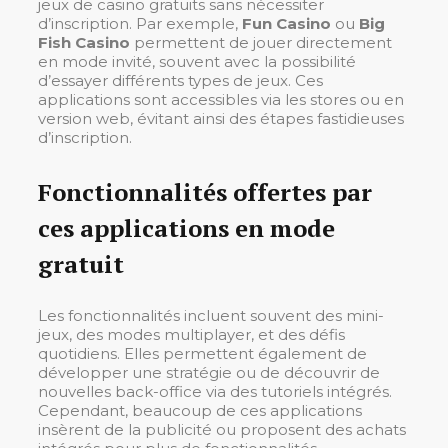
jeux de casino gratuits sans nécessiter
d’inscription. Par exemple,
Fun Casino
ou
Big
Fish Casino
permettent de jouer directement
en mode invité, souvent avec la possibilité
d’essayer différents types de jeux. Ces
applications sont accessibles via les stores ou en
version web, évitant ainsi des étapes fastidieuses
d’inscription.
Fonctionnalités offertes par
ces applications en mode
gratuit
Les fonctionnalités incluent souvent des mini-
jeux, des modes multiplayer, et des défis
quotidiens. Elles permettent également de
développer une stratégie ou de découvrir de
nouvelles back-office via des tutoriels intégrés.
Cependant, beaucoup de ces applications
insèrent de la publicité ou proposent des achats