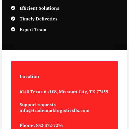
Efficient Solutions
Timely Deliveries
Expert Team
Location
6140 Texas 6 #108, Missouri City, TX 77459
Support requests
info@trademarklogisticslls.com
Phone: 832-372-7276