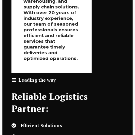
warehousing, and
supply chain solutions.
With over 20 years of
industry experience,
our team of seasoned
professionals ensures
efficient and reliable
services that
guarantee timely
deliveries and
optimized operations.
Leading the way
Reliable Logistics
Partner:
Efficient Solutions