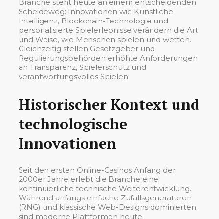
Branche steht heute an einem entscheidenden
Scheideweg: Innovationen wie Künstliche
Intelligenz, Blockchain-Technologie und
personalisierte Spielerlebnisse verändern die Art
und Weise, wie Menschen spielen und wetten.
Gleichzeitig stellen Gesetzgeber und
Regulierungsbehörden erhöhte Anforderungen
an Transparenz, Spielerschutz und
verantwortungsvolles Spielen.
Historischer Kontext und
technologische
Innovationen
Seit den ersten Online-Casinos Anfang der
2000er Jahre erlebt die Branche eine
kontinuierliche technische Weiterentwicklung.
Während anfangs einfache Zufallsgeneratoren
(RNG) und klassische Web-Designs dominierten,
sind moderne Plattformen heute