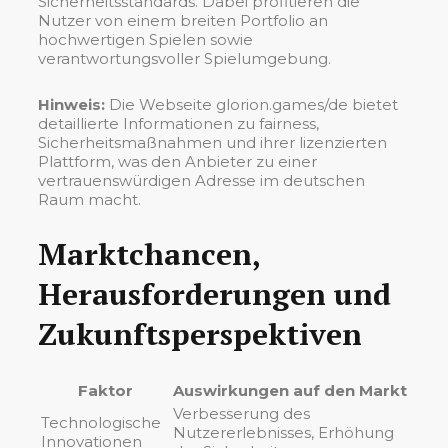
Sicherheitsstandards. Dabei profitieren die
Nutzer von einem breiten Portfolio an
hochwertigen Spielen sowie
verantwortungsvoller Spielumgebung.
Hinweis:
Die Webseite glorion.games/de bietet
detaillierte Informationen zu fairness,
Sicherheitsmaßnahmen und ihrer lizenzierten
Plattform, was den Anbieter zu einer
vertrauenswürdigen Adresse im deutschen
Raum macht.
Marktchancen,
Herausforderungen und
Zukunftsperspektiven
Faktor
Auswirkungen auf den Markt
Verbesserung des
Technologische
Nutzererlebnisses, Erhöhung
Innovationen