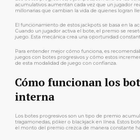
acumulativos aumentan cada vez que un jugador reali
millonarias que cambian la vida de quienes logran lle
El funcionamiento de estos jackpots se basa en la a
Cuando un jugador activa el bote, el premio se re
juego. Esta mecánica crea una oportunidad constan
Para entender mejor cómo funciona, es recomendab
juegos con botes progresivos y cómo estos increment
de esta modalidad de juego con confianza.
Cómo funcionan los bot
interna
Los botes progresivos son un tipo de premio acumu
tragamonedas, póker o blackjack en línea. Estos bot
el monto del premio crezca de manera constante has