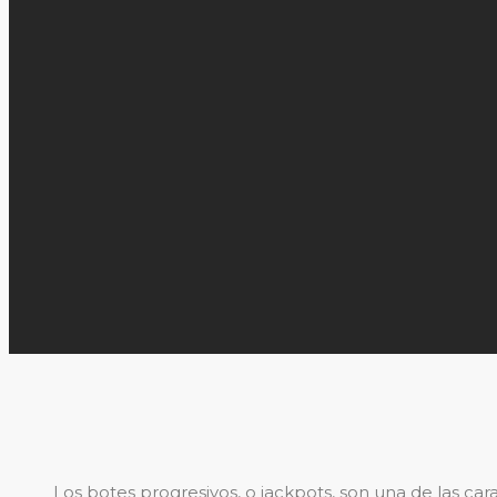
Los botes progresivos, o jackpots, son una de las ca