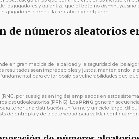
de los jugadores y garantiza que el bote no disminuya, si
los jugadores como a la rentabilidad del juego.
n de números aleatorios en
nde en gran medida de la calidad y la seguridad de los algor
s resultados sean impredecibles y justos, manteniendo la e
fundamental para evitar posibles vulnerabilidades que pued
(RNG, por sus siglas en inglés) empleados en estos sistema
ros pseudoaleatorios (PRNG). Los
PRNG
generan secuencia
ara tener una distribución uniforme y un ciclo largo, dificu
ts de entropía y de aleatoriedad para validar continuament
neración de números aleatorios