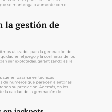
no que se mantenga o aumente con el
 la gestión de
itmos utilizados para la generación de
quidad en el juego y la confianza de los
an ser explotadas, garantizando así la
s suelen basarse en técnicas
s de números que parecen aleatorias
ltando su predicción. Además, en los
e la calidad de la generación de
 en jackpots