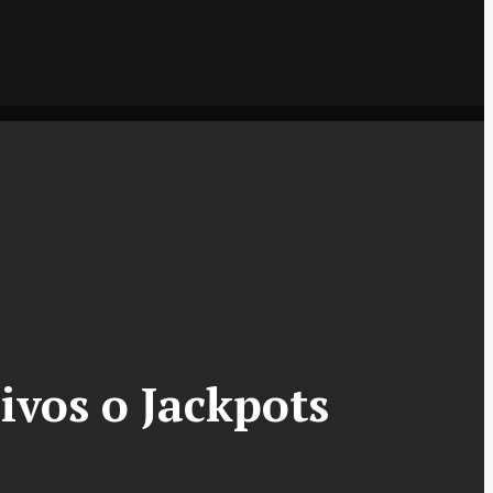
ivos o Jackpots