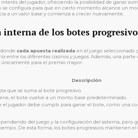
nterés del jugador, ofreciendo la posibilidad de ganar sum
ivo se configura para que en cierto momento alcance un m
nicia a un valor base y comienza a crecer nuevamente.
interna de los botes progresivo
, donde
cada apuesta realizada
en el juego seleccionado 
a entre los diferentes casinos y juegos.
Además, una parte 
ina únicamente para el premio mayor.
Descripción
ta que se suma al bote progresivo.
iene, el bote vuelve a un monto base predeterminado.
ue el jugador debe cumplir para ganar el bote, como una c
ependiendo del juego y la configuración del sistema, pero 
empo. De esta forma, los botes progresivos mantienen el i