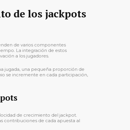
o de los jackpots
ependen de varios componentes
iempo. La integración de estos
ción a los jugadores.
una jugada, una pequeña proporción de
o se incremente en cada participación,
kpots
locidad de crecimiento del jackpot.
as contribuciones de cada apuesta al