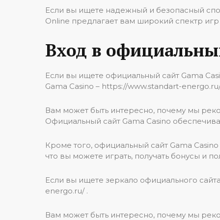
Если вы ищете надежный и безопасный спос
Online предлагает вам широкий спектр игр
Вход в официальный
Если вы ищете официальный сайт Gama Casin
Gama Casino – https://www.standart-energo.ru/
Вам может быть интересно, почему мы реко
Официальный сайт Gama Casino обеспечива
Кроме того, официальный сайт Gama Casino 
что вы можете играть, получать бонусы и по
Если вы ищете зеркало официального сайта G
energo.ru/ .
Вам может быть интересно, почему мы реко