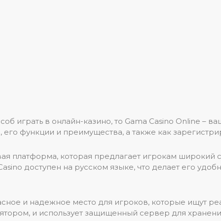
б играть в онлайн-казино, то Gama Casino Online – в
его функции и преимущества, а также как зарегистрир
вая платформа, которая предлагает игрокам широкий с
asino доступен на русском языке, что делает его удобн
асное и надежное место для игроков, которые ищут ре
ятором, и использует защищенный сервер для хранени