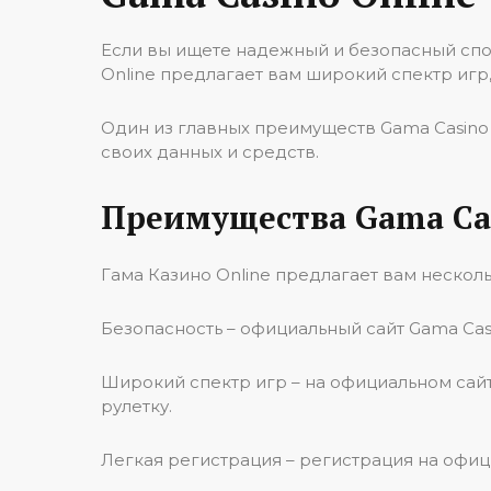
Если вы ищете надежный и безопасный спос
Online предлагает вам широкий спектр игр,
Один из главных преимуществ Gama Casino O
своих данных и средств.
Преимущества Gama Cas
Гама Казино Online предлагает вам нескол
Безопасность – официальный сайт Gama Cas
Широкий спектр игр – на официальном сайт
рулетку.
Легкая регистрация – регистрация на офиц