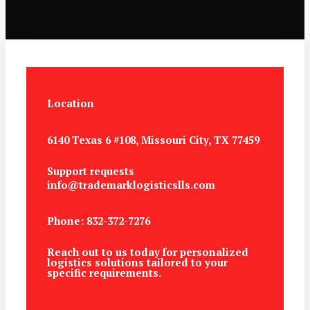
Location
6140 Texas 6 #108, Missouri City, TX 77459
Support requests
info@trademarklogisticslls.com
Phone: 832-372-7276
Reach out to us today for personalized
logistics solutions tailored to your
specific requirements.