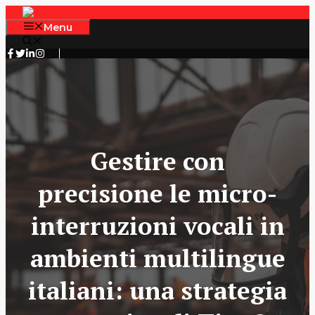
Skip
to
Menu
content
Gestire con
precisione le micro-
interruzioni vocali in
ambienti multilingue
italiani: una strategia