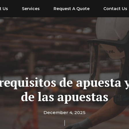
t Us
Services
Request A Quote
Contact Us
requisitos de apuesta y
de las apuestas
December 4, 2025