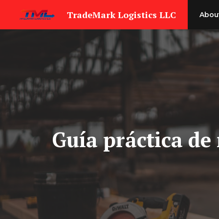
Skip
TradeMark Logistics LLC
Abou
to
content
Guía práctica de 