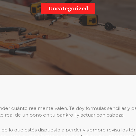
Uncategorized
ender cuánto realmente valen. Te doy fórmulas sencillas y p
to real de un bono en tu bankroll y actuar con cabeza.
de lo que estés dispuesto a perder y siempre revisa los té