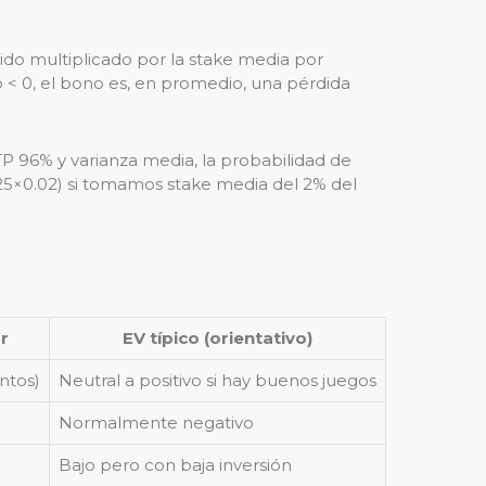
ido multiplicado por la stake media por
o < 0, el bono es, en promedio, una pérdida
TP 96% y varianza media, la probabilidad de
25×0.02) si tomamos stake media del 2% del
ar
EV típico (orientativo)
ntos)
Neutral a positivo si hay buenos juegos
Normalmente negativo
Bajo pero con baja inversión