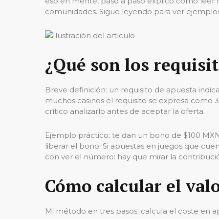
eso en mente, paso a paso explico cómo leer r
comunidades. Sigue leyendo para ver ejemplos
¿Qué son los requisi
Breve definición: un requisito de apuesta indi
muchos casinos el requisito se expresa como 35×
crítico analizarlo antes de aceptar la oferta.
Ejemplo práctico: te dan un bono de $100 MXN 
liberar el bono. Si apuestas en juegos que cue
con ver el número: hay que mirar la contribució
Cómo calcular el val
Mi método en tres pasos: calcula el coste en ap