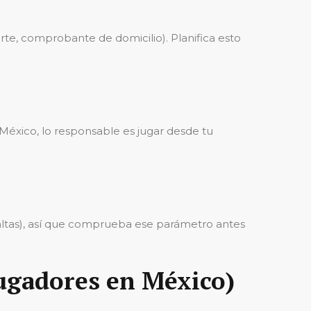
te, comprobante de domicilio). Planifica esto
 México, lo responsable es jugar desde tu
altas), así que comprueba ese parámetro antes
jugadores en México)