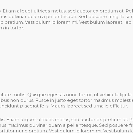
is. Etiam aliquet ultrices metus, sed auctor ex pretium at. Pe
s pulvinar quam a pellentesque. Sed posuere fringilla sem
nunc pretium. Vestibulum id lorem mi. Vestibulum laoreet, leo
m in tortor.
ate mollis. Quisque egestas nunc tortor, ut vehicula ligul
apibus non purus. Fusce in justo eget tortor maximus molest
incidunt placerat felis. Mauris laoreet sed urna id efficitur.
lis. Etiam aliquet ultrices metus, sed auctor ex pretium at. 
mus maximus pulvinar quam a pellentesque. Sed posuere frin
 porttitor nunc pretium. Vestibulum id lorem mi. Vestibulum l