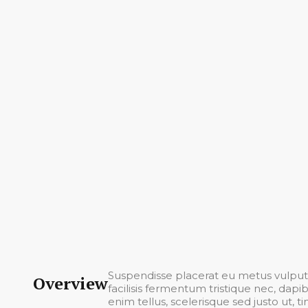
Suspendisse placerat eu metus vulputa
Overview
facilisis fermentum tristique nec, dap
enim tellus, scelerisque sed justo ut, ti