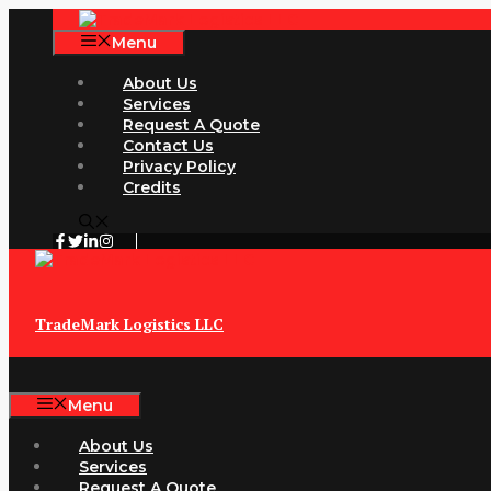
Skip
to
Menu
content
About Us
Services
Request A Quote
Contact Us
Privacy Policy
Credits
TradeMark Logistics LLC
Menu
About Us
Services
Request A Quote