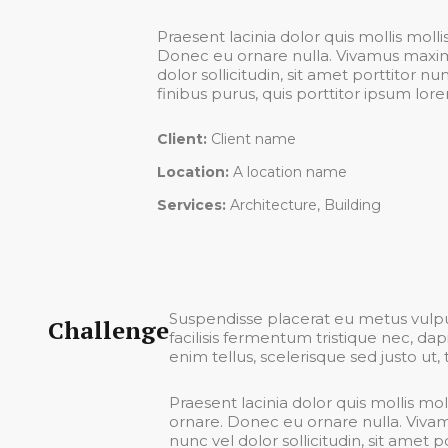
Praesent lacinia dolor quis mollis moll
Donec eu ornare nulla. Vivamus maximu
dolor sollicitudin, sit amet porttitor 
finibus purus, quis porttitor ipsum lore
Client:
Client name
Location:
A location name
Services:
Architecture, Building
Suspendisse placerat eu metus vulput
Challenge
facilisis fermentum tristique nec, d
enim tellus, scelerisque sed justo ut, t
Praesent lacinia dolor quis mollis mol
ornare. Donec eu ornare nulla. Viva
nunc vel dolor sollicitudin, sit amet