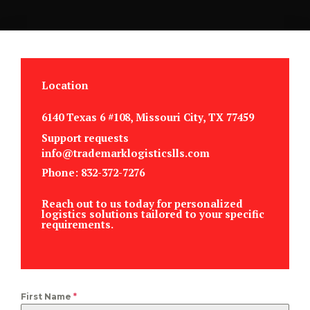
Location
6140 Texas 6 #108, Missouri City, TX 77459
Support requests
info@trademarklogisticslls.com
Phone: 832-372-7276
Reach out to us today for personalized
logistics solutions tailored to your specific
requirements.
First Name
*