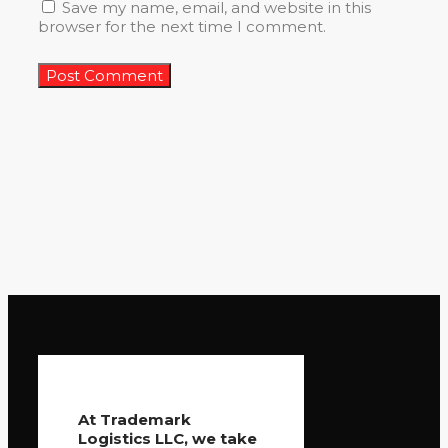
Save my name, email, and website in this
browser for the next time I comment.
At Trademark
Logistics LLC, we take