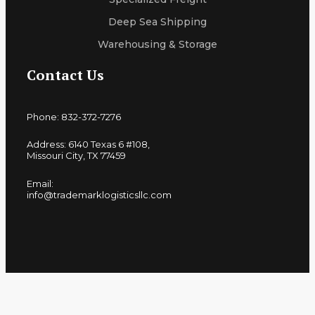
Deep Sea Shipping
Warehousing & Storage
Contact Us
Phone: 832-372-7276
Address: 6140 Texas 6 #108,
Missouri City, TX 77459
Email:
info@trademarklogisticsllc.com