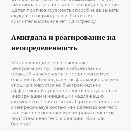
эмоционального впечатления предвкушения.
Целая прогнозируемость способна вызывать
скуку, в то период как избыточная
сомнительность влечет к дистрессу.
Амигдала и реагирование на
неопределенность
Миндалевидное тело выполняет
центральную функцию в образовании
реакций на неясность и предполагаемую
опасность. Этакая древняя формация разума
специализируется на быстрой оценке
аффективной существенности поступающей
информации и инициации надлежащих
физиологических ответов. При столкновении
с непредсказуемостью миндалевидное тело
включает симпатическую нервную систему,
подготавливая тело к реакции “бой или
бегство”.