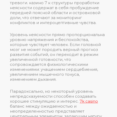
тревоги. казино 7 к структуры проработки
неясности содержат в себя пробуждение
передней поясной области и островковой
доли, что отвечают за мониторинг
конфликтов и интероцептивные чувства.
Уровень неясности прямо пропорциональна
уровню напряжения и беспокойства,
которые чувствует человек. Если головной
мозг не может породить верный прогноз
развития событий, он переходит в режим
увеличенной готовности, что
сопровождается физиологическими
изменениями: учащением сердцебиения,
увеличением мышечного тонуса,
изменением дыхания.
Парадоксально, но некоторый уровень
непредсказуемости способен создавать
хорошее стимуляцию и интерес.
7k casino
баланс между ожидаемостью и
неопределенностью представляет
центральным элементом, задающим натуру