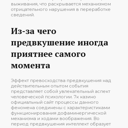
выживания, что раскрывается механизмом
отрицательного нарушения в переработке
сведений.
Из-за чего
предвкушение иногда
приятнее самого
момента
Эффект превосходства предвкушения над
действительным опытом события
представляет собой увлекательный аспект
человеческой психологии. 7к казино
официальный сайт процессы данного
феномена соединены с характеристиками
функционирования дофаминергической
механизма и ходами воображения. Во
период предвкушения интеллект образует