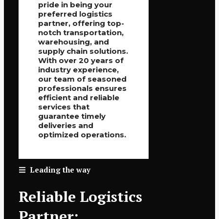
pride in being your
preferred logistics
partner, offering top-
notch transportation,
warehousing, and
supply chain solutions.
With over 20 years of
industry experience,
our team of seasoned
professionals ensures
efficient and reliable
services that
guarantee timely
deliveries and
optimized operations.
Leading the way
Reliable Logistics
Partner: