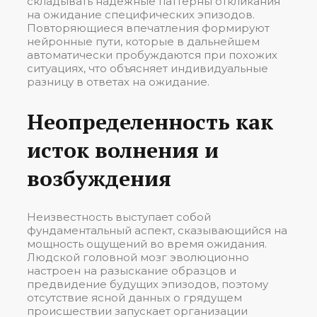
складывать надежные паттерны откликания
на ожидание специфических эпизодов.
Повторяющиеся впечатления формируют
нейронные пути, которые в дальнейшем
автоматически пробуждаются при похожих
ситуациях, что объясняет индивидуальные
разницу в ответах на ожидание.
Неопределенность как
исток волнения и
возбуждения
Неизвестность выступает собой
фундаментальный аспект, сказывающийся на
мощность ощущений во время ожидания.
Людской головной мозг эволюционно
настроен на разыскание образцов и
предвидение будущих эпизодов, поэтому
отсутствие ясной данных о грядущем
происшествии запускает организации