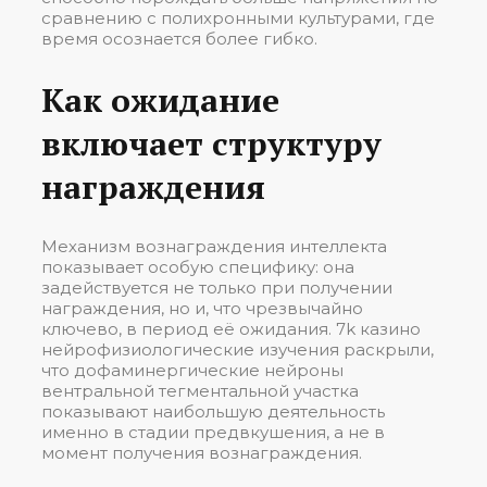
сравнению с полихронными культурами, где
время осознается более гибко.
Как ожидание
включает структуру
награждения
Механизм вознаграждения интеллекта
показывает особую специфику: она
задействуется не только при получении
награждения, но и, что чрезвычайно
ключево, в период её ожидания. 7k казино
нейрофизиологические изучения раскрыли,
что дофаминергические нейроны
вентральной тегментальной участка
показывают наибольшую деятельность
именно в стадии предвкушения, а не в
момент получения вознаграждения.