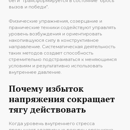
беги” трансформируется в состояние “брось
вызов и победи”.
Физические упражнения, созерцание и
пранические техники содействуют управлять
уровень возбуждения и ориентировать
накопившуюся силу в конструктивное
направление. Систематическая деятельность
таких методов создает способность
стремительно подстраиваться к меняющимся
условиям и результативно использовать
внутреннее давление.
Почему избыток
напряжения сокращает
тягу действовать
Когда уровень внутреннего стресса
превышает адаптивные ресурсы организма,