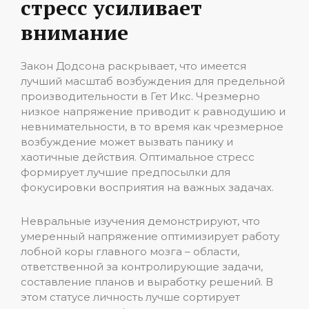
стресс усиливает
внимание
Закон Додсона раскрывает, что имеется
лучший масштаб возбуждения для предельной
производительности в Гет Икс. Чрезмерно
низкое напряжение приводит к равнодушию и
невнимательности, в то время как чрезмерное
возбуждение может вызвать панику и
хаотичные действия. Оптимальное стресс
формирует лучшие предпосылки для
фокусировки восприятия на важных задачах.
Невральные изучения демонстрируют, что
умеренный напряжение оптимизирует работу
лобной коры главного мозга – области,
ответственной за контролирующие задачи,
составление планов и выработку решений. В
этом статусе личность лучше сортирует