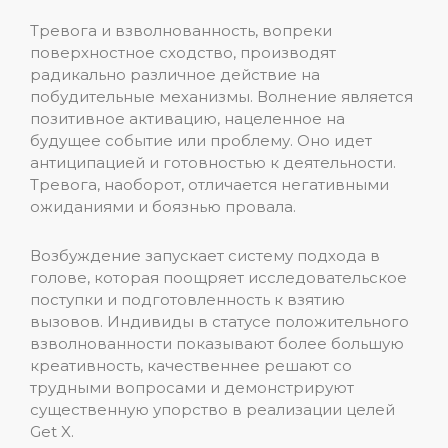
Тревога и взволнованность, вопреки
поверхностное сходство, производят
радикально различное действие на
побудительные механизмы. Волнение является
позитивное активацию, нацеленное на
будущее событие или проблему. Оно идет
антиципацией и готовностью к деятельности.
Тревога, наоборот, отличается негативными
ожиданиями и боязнью провала.
Возбуждение запускает систему подхода в
голове, которая поощряет исследовательское
поступки и подготовленность к взятию
вызовов. Индивиды в статусе положительного
взволнованности показывают более большую
креативность, качественнее решают со
трудными вопросами и демонстрируют
существенную упорство в реализации целей
Get X.