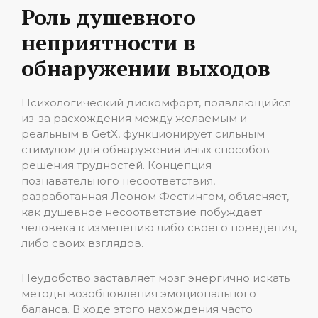
Роль душевного
неприятности в
обнаружении выходов
Психологический дискомфорт, появляющийся
из-за расхождения между желаемым и
реальным в GetX, функционирует сильным
стимулом для обнаружения иных способов
решения трудностей. Концепция
познавательного несоответствия,
разработанная Леоном Фестингом, объясняет,
как душевное несоответствие побуждает
человека к изменению либо своего поведения,
либо своих взглядов.
Неудобство заставляет мозг энергично искать
методы возобновления эмоционального
баланса. В ходе этого нахождения часто