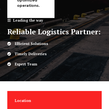
optimized
operations.
Leading the way
Reliable Logistics Partner:
Efficient Solutions
Timely Deliveries
Expert Team
Location