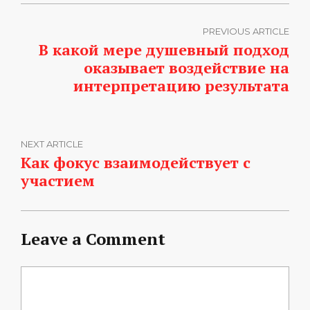
PREVIOUS ARTICLE
В какой мере душевный подход
оказывает воздействие на
интерпретацию результата
NEXT ARTICLE
Как фокус взаимодействует с
участием
Leave a Comment
Comment