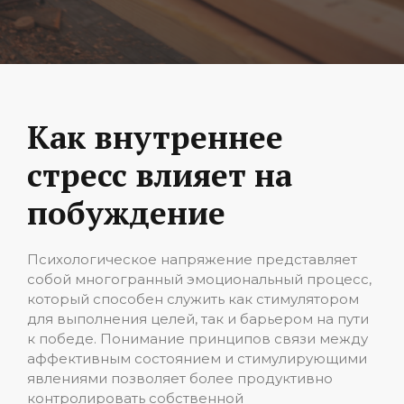
Как внутреннее
стресс влияет на
побуждение
Психологическое напряжение представляет
собой многогранный эмоциональный процесс,
который способен служить как стимулятором
для выполнения целей, так и барьером на пути
к победе. Понимание принципов связи между
аффективным состоянием и стимулирующими
явлениями позволяет более продуктивно
контролировать собственной