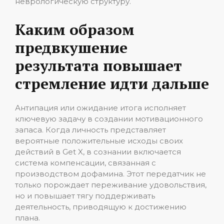
неврологическую структуру.
Каким образом
предвкушение
результата повышает
стремление идти дальше
Антипация или ожидание итога исполняет
ключевую задачу в создании мотивационного
запаса. Когда личность представляет
вероятные положительные исходы своих
действий в Get X, в сознании включается
система компенсации, связанная с
производством дофамина. Этот передатчик не
только порождает переживание удовольствия,
но и повышает тягу поддерживать
деятельность, приводящую к достижению
плана.