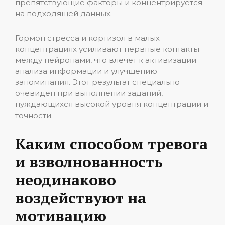
препятствующие факторы и концентрируется
на подходящей данных.
Гормон стресса и кортизол в малых
концентрациях усиливают нервные контакты
между нейронами, что влечет к активизации
анализа информации и улучшению
запоминания. Этот результат специально
очевиден при выполнении заданий,
нуждающихся высокой уровня концентрации и
точности.
Каким способом тревога
и взволнованность
неодинаково
воздействуют на
мотивацию