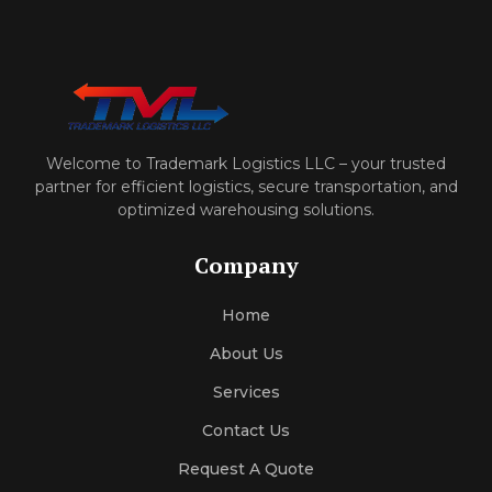
Welcome to Trademark Logistics LLC – your trusted
partner for efficient logistics, secure transportation, and
optimized warehousing solutions.
Company
Home
About Us
Services
Contact Us
Request A Quote