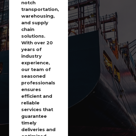
notch
transportation,
warehousing,
and supply
chain
solutions.
With over 20
years of
industry
experience,
our team of
seasoned
professionals
ensures
efficient and
reliable
services that
guarantee
timely
deliveries and