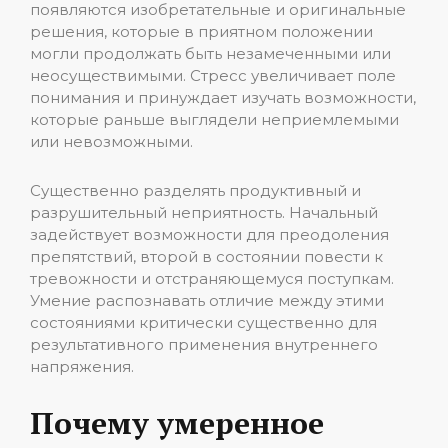
появляются изобретательные и оригинальные
решения, которые в приятном положении
могли продолжать быть незамеченными или
неосуществимыми. Стресс увеличивает поле
понимания и принуждает изучать возможности,
которые раньше выглядели неприемлемыми
или невозможными.
Существенно разделять продуктивный и
разрушительный неприятность. Начальный
задействует возможности для преодоления
препятствий, второй в состоянии повести к
тревожности и отстраняющемуся поступкам.
Умение распознавать отличие между этими
состояниями критически существенно для
результативного применения внутреннего
напряжения.
Почему умеренное