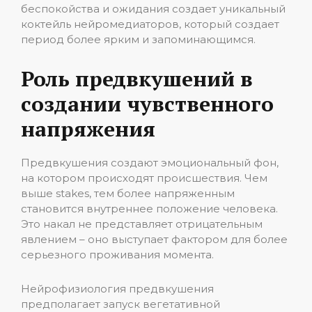
беспокойства и ожидания создает уникальный
коктейль нейромедиаторов, который создает
период более ярким и запоминающимся.
Роль предвкушений в
создании чувственного
напряжения
Предвкушения создают эмоциональный фон,
на котором происходят происшествия. Чем
выше stakes, тем более напряженным
становится внутреннее положение человека.
Это накал не представляет отрицательным
явлением – оно выступает фактором для более
серьезного проживания момента.
Нейрофизиология предвкушения
предполагает запуск вегетативной