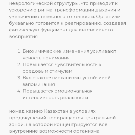
неврологической структуры, что приводит к
ускорению ритма, трансформации дыхания и
увеличению телесного готовности. Организм
буквально готовится к реагированию, создавая
физическую фундамент для интенсивного
восприятия.
Биохимические изменения усиливают
ясность понимания
Повышается чувствительность к
средовым стимулам
Включаются механизмы устойчивой
запоминания
Повышается эмоциональная
интенсивность реальности
номад казино Казахстан в условиях
предвкушений превращается центральной
зоной, на которой концентрируются все
внутренние возможности организма.