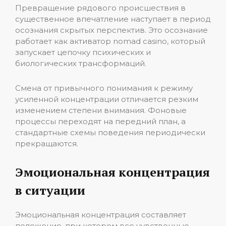
Превращение рядового происшествия в
существенное впечатление наступает в период
осознания скрытых перспектив. Это осознание
работает как активатор nomad casino, который
запускает цепочку психических и
биологических трансформаций.
Смена от привычного понимания к режиму
усиленной концентрации отличается резким
изменением степени внимания. Фоновые
процессы переходят на передний план, а
стандартные схемы поведения периодически
прекращаются.
Эмоциональная концентрация
в ситуации
Эмоциональная концентрация составляет
положение, при котором все чувственные