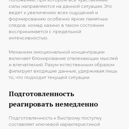
силы направляются на данной ситуации. Это
ведет к увеличению всех ощущений и
формированию особенно ярких памятных
следов. номад казино в таком состоянии
воспринимается с предельной
интенсивностью.
Механизм эмоциональной концентрации
включает блокирование отвлекающих мыслей
и впечатлений. Разум естественным образом
фильтрует входящие данные, удерживая лишь
то, что подходит текущей ситуации.
Подготовленность
реагировать немедленно
Подготовленность к быстрому поступку
составляет ключевой характеристикой