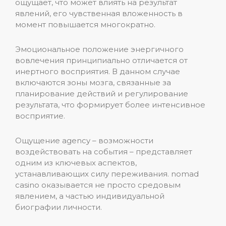
ощущает, что может влиять на результат
явлений, его чувственная вложенность в
момент повышается многократно.
Эмоциональное положение энергичного
вовлечения принципиально отличается от
инертного восприятия. В данном случае
включаются зоны мозга, связанные за
планирование действий и регулирование
результата, что формирует более интенсивное
восприятие.
Ощущение agency – возможности
воздействовать на события – представляет
одним из ключевых аспектов,
устанавливающих силу переживания. nomad
casino оказывается не просто средовым
явлением, а частью индивидуальной
биографии личности.