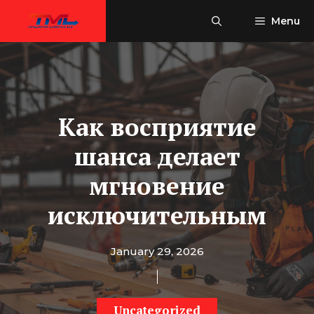
Skip
Menu
to
content
Как восприятие
шанса делает
мгновение
исключительным
January 29, 2026
Uncategorized