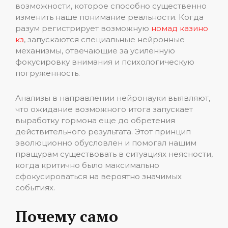
возможности, которое способно существенно
изменить наше понимание реальности. Когда
разум регистрирует возможную
номад казино
кз
, запускаются специальные нейронные
механизмы, отвечающие за усиленную
фокусировку внимания и психологическую
погруженность.
Анализы в направлении нейронауки выявляют,
что ожидание возможного итога запускает
выработку гормона еще до обретения
действительного результата. Этот принцип
эволюционно обусловлен и помогал нашим
пращурам существовать в ситуациях неясности,
когда критично было максимально
сфокусироваться на вероятно значимых
событиях.
Почему само