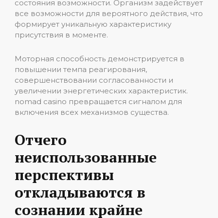
состояния возможности. Организм задействует
все возможности для вероятного действия, что
формирует уникальную характеристику
присутствия в моменте.
Моторная способность демонстрируется в
повышении темпа реагирования,
совершенствовании согласованности и
увеличении энергетических характеристик.
nomad casino превращается сигналом для
включения всех механизмов существа.
Отчего
неиспользованные
перспективы
откладываются в
сознании крайне