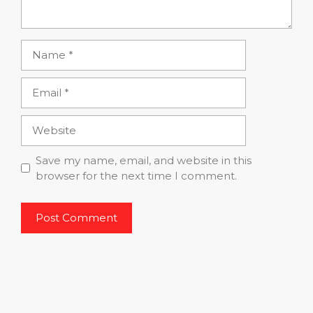
Name
Email
Website
Save my name, email, and website in this
browser for the next time I comment.