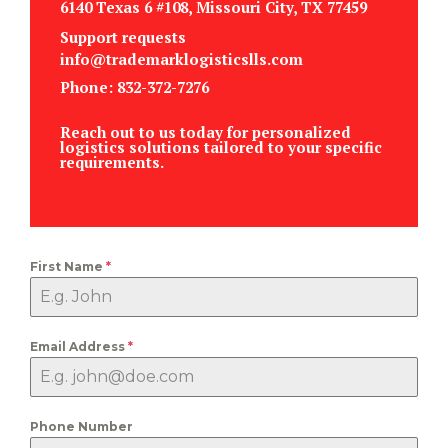
6140 Texas 6 #108, Missouri City, TX 77459
Support requests
info@trademarklogisticslls.com
Phone: 832-372-7276
Reach out to us today for personalized
logistics solutions tailored to your specific
requirements.
First Name
*
Email Address
*
Phone Number