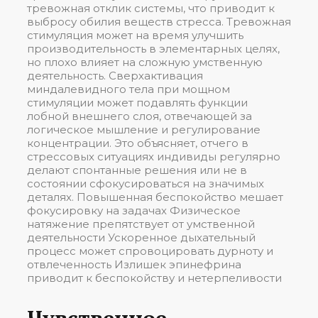
тревожная отклик системы, что приводит к
выбросу обилия веществ стресса. Тревожная
стимуляция может на время улучшить
производительность в элементарных целях,
но плохо влияет на сложную умственную
деятельность. Сверхактивация
миндалевидного тела при мощном
стимуляции может подавлять функции
лобной внешнего слоя, отвечающей за
логическое мышление и регулирование
концентрации. Это объясняет, отчего в
стрессовых ситуациях индивиды регулярно
делают спонтанные решения или не в
состоянии сфокусироваться на значимых
деталях. Повышенная беспокойство мешает
фокусировку на задачах Физическое
натяжение препятствует от умственной
деятельности Ускоренное дыхательный
процесс может спровоцировать дурноту и
отвлеченность Излишек эпинефрина
приводит к беспокойству и нетерпеливости
Чувственное