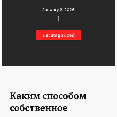
January 2, 2026
Uncategorized
Каким способом
собственное