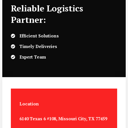
Reliable Logistics
Partner:
Efficient Solutions
Timely Deliveries
Expert Team
Location
6140 Texas 6 #108, Missouri City, TX 77459