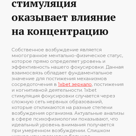
стимуляция
оказывает влияние
на концентрацию
Собственное возбуждение является
многогранное ментально-физическое статус,
которое прямо определяет уровень и
эффективность нашего фокусировки. Данная
взаимосвязь обладает фундаментальное
значение для постижения механизмов
сосредоточения в
1xbet зеркало
, постижения
и когнитивной деятельности. 1xbet
стимуляция фокусировки случается через
сложную сеть нервных образований,
которые откликаются на разные степени
возбуждения организма. Актуальные анализы
в сфере психофизиологии показывают, что
идеальный уровень внимания получается
при умеренном возбуждении. Слишком