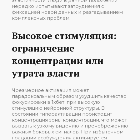
эластичности. Люди в данном положении
нередко испытывают затруднения с
фиксацией новой данных и разгадыванием
комплексных проблем.
Высокое стимуляция:
ограничение
концентрации или
утрата власти
Чрезмерное активация может
парадоксальным образом ухудшить качество
фокусировки в 1хбет, при высокую
стимуляцию нейронной структуры. В
состоянии гиперактивации происходит
концентрация зоны концентрации, что может
вызвать к узкому видению и пренебрежению
важных боковых сигналов. При избыточном
градации возбуждения активируется