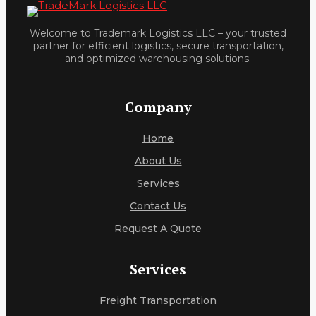
Welcome to Trademark Logistics LLC – your trusted
partner for efficient logistics, secure transportation,
and optimized warehousing solutions.
Company
Home
About Us
Services
Contact Us
Request A Quote
Services
Freight Transportation