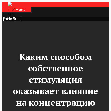
Skip
to
Menu
content
Каким способом
собственное
стимуляция
оказывает влияние
на концентрацию