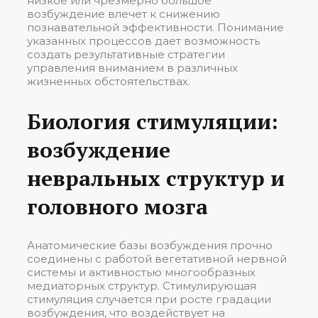
низкое или чрезмерно большое
возбуждение влечет к снижению
познавательной эффективности. Понимание
указанных процессов дает возможность
создать результативные стратегии
управления вниманием в различных
жизненных обстоятельствах.
Биология стимуляции:
возбуждение
невральных структур и
головного мозга
Анатомические базы возбуждения прочно
соединены с работой вегетативной нервной
системы и активностью многообразных
медиаторных структур. Стимулирующая
стимуляция случается при росте градации
возбуждения, что воздействует на