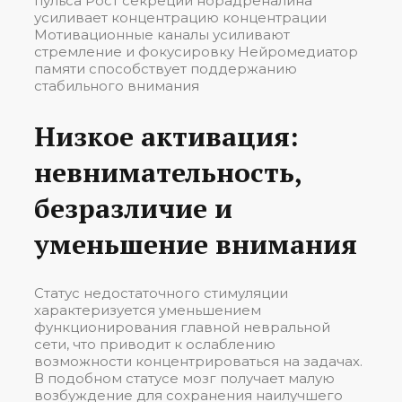
пульса Рост секреции норадреналина
усиливает концентрацию концентрации
Мотивационные каналы усиливают
стремление и фокусировку Нейромедиатор
памяти способствует поддержанию
стабильного внимания
Низкое активация:
невнимательность,
безразличие и
уменьшение внимания
Статус недостаточного стимуляции
характеризуется уменьшением
функционирования главной невральной
сети, что приводит к ослаблению
возможности концентрироваться на задачах.
В подобном статусе мозг получает малую
возбуждение для сохранения наилучшего