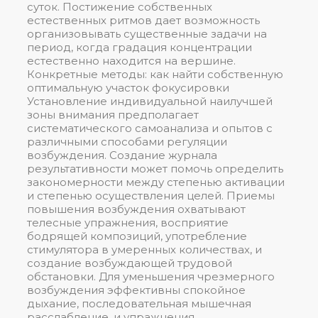
суток. Постижение собственных
естественных ритмов дает возможность
организовывать существенные задачи на
период, когда градация концентрации
естественно находится на вершине.
Конкретные методы: как найти собственную
оптимальную участок фокусировки
Установление индивидуальной наилучшей
зоны внимания предполагает
систематического самоанализа и опытов с
различными способами регуляции
возбуждения. Создание журнала
результативности может помочь определить
закономерности между степенью активации
и степенью осуществления целей. Приемы
повышения возбуждения охватывают
телесные упражнения, восприятие
бодрящей композиций, употребление
стимулятора в умеренных количествах, и
создание возбуждающей трудовой
обстановки. Для уменьшения чрезмерного
возбуждения эффективны спокойное
дыхание, последовательная мышечная
расслабление, и упражнения