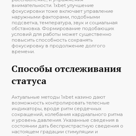
внимательности. 1xbet улучшение
фокусировки тоже включает управление
наружными факторами, подобными
подсветка, температура, звук и социальная
обстановка. Формирование подобающих
условий для работы может существенно
повысить способность сохранять
фокусировку в продолжение долгого
времени.
Способы отслеживания
статуса
Актуальные методы 1xbet казино дают
возможность контролировать телесные
индикаторы, вроде ритм сердечных
сокращений, колебания кардиального ритма
и уровень давления. Указанные сведения в
состоянии дать беспристрастную сведения о
настоящем градации стимуляции и