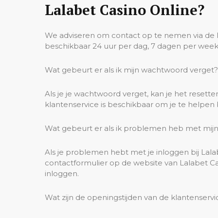
Lalabet Casino Online?
We adviseren om contact op te nemen via de la
beschikbaar 24 uur per dag, 7 dagen per week
Wat gebeurt er als ik mijn wachtwoord verget?
Als je je wachtwoord verget, kan je het resette
klantenservice is beschikbaar om je te helpen 
Wat gebeurt er als ik problemen heb met mijn 
Als je problemen hebt met je inloggen bij Lala
contactformulier op de website van Lalabet Ca
inloggen.
Wat zijn de openingstijden van de klantenservi