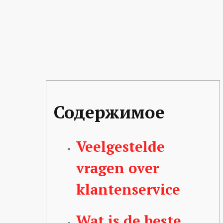
Содержимое
Veelgestelde
vragen over
klantenservice
Wat is de beste