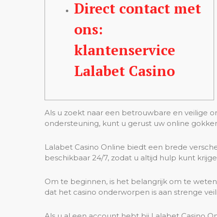
Direct contact met
ons:
klantenservice
Lalabet Casino
Als u zoekt naar een betrouwbare en veilige onl
ondersteuning, kunt u gerust uw online gokken
Lalabet Casino Online biedt een brede versche
beschikbaar 24/7, zodat u altijd hulp kunt krijge
Om te beginnen, is het belangrijk om te weten 
dat het casino onderworpen is aan strenge veili
Als u al een account hebt bij Lalabet Casino 