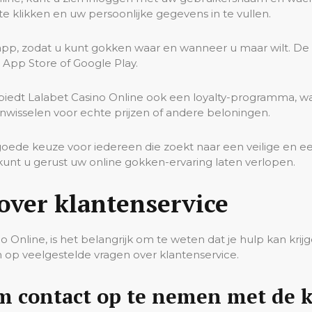
te klikken en uw persoonlijke gegevens in te vullen.
pp, zodat u kunt gokken waar en wanneer u maar wilt. De 
App Store of Google Play.
edt Lalabet Casino Online ook een loyalty-programma, wa
inwisselen voor echte prijzen of andere beloningen.
goede keuze voor iedereen die zoekt naar een veilige en ee
kunt u gerust uw online gokken-ervaring laten verlopen.
over klantenservice
Online, is het belangrijk om te weten dat je hulp kan krijg
n op veelgestelde vragen over klantenservice.
om contact op te nemen met de k