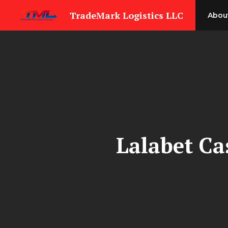
Skip
TradeMark Logistics LLC
Abou
to
content
Lalabet Ca