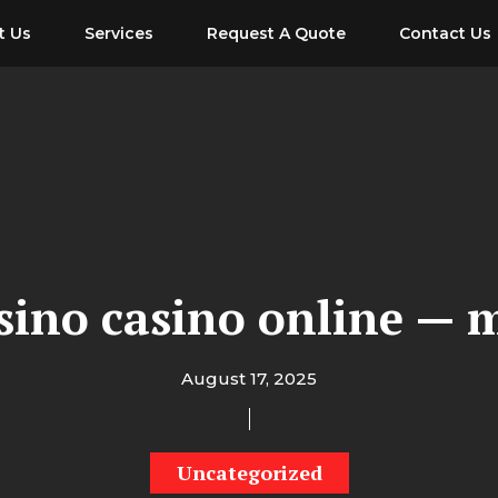
t Us
Services
Request A Quote
Contact Us
sino casino online — 
August 17, 2025
Uncategorized