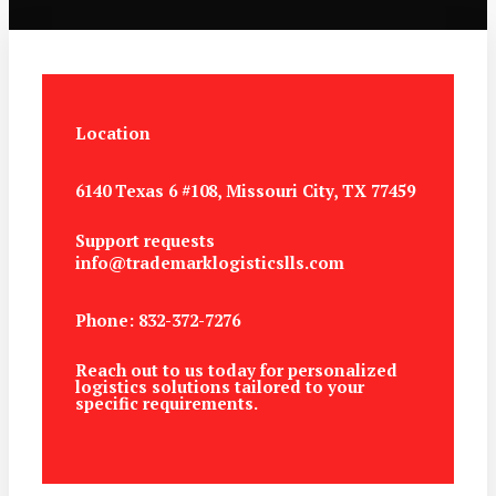
Location
6140 Texas 6 #108, Missouri City, TX 77459
Support requests
info@trademarklogisticslls.com
Phone: 832-372-7276
Reach out to us today for personalized
logistics solutions tailored to your
specific requirements.