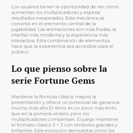
Los usuarios tienen la oportunidad de ver cómo
aumentan los multiplicadores y esperar
resultados inesperados. Esta mecánica se
convirtió en el elemento central de la
jugabilidad. Las animaciones son más fluidas, la
interfaz más moderna y la experiencia más
interactiva. Esta combinación de elementos
hace que la experiencia sea accesible para el
público.
Lo que pienso sobre la
serie Fortune Gems
Mantiene la fórmula clásica, mejora la
presentación y ofrece un potencial de ganancia
mucho más alto.El ritmo es un poco más lento
que en la primera versión, pero los
multiplicadores compensan. El juego mantiene
el formato clásico 3 × 3 con símbolos grandes y
brillantes. Esta evolución demuestra cómo los