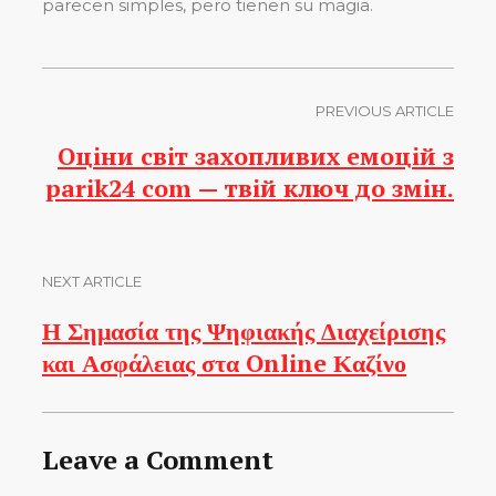
parecen simples, pero tienen su magia.
PREVIOUS ARTICLE
Оціни світ захопливих емоцій з
parik24 com — твій ключ до змін.
NEXT ARTICLE
Η Σημασία της Ψηφιακής Διαχείρισης
και Ασφάλειας στα Online Καζίνο
Leave a Comment