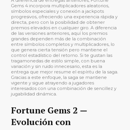
A diferencia de entregas anteriores, Fortune
Gems 4 incorpora multiplicadores aleatorios,
símbolos especiales y conexión a jackpots
progresivos, ofreciendo una experiencia rápida y
directa, pero con la posibilidad de obtener
premios elevados en cualquier giro. A diferencia
de las versiones anteriores, aquí los premios
grandes dependen más de la combinación
entre símbolos completos y multiplicadores, lo
que genera cierta tensión pero mantiene el
control estadístico del retorno. Si te gustan las
tragamonedas de estilo simple, con buena
variación y sin ruido innecesario, esta es la
entrega que mejor resume el espíritu de la saga.
Gracias a este enfoque, la saga se mantiene
vigente y sigue atrayendo a jugadores
interesados ​​con una combinación de sencillez y
jugabilidad dinámica.
Fortune Gems 2 —
Evolución con