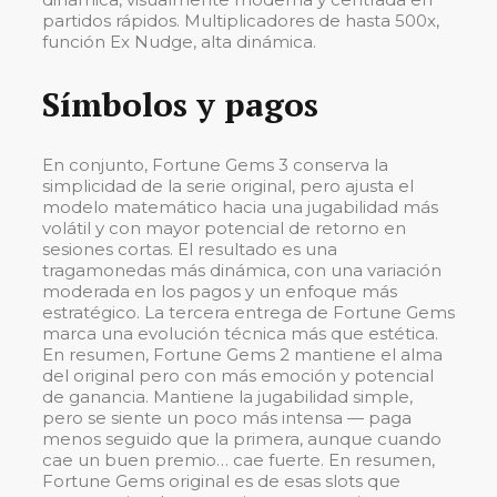
partidos rápidos. Multiplicadores de hasta 500x,
función Ex Nudge, alta dinámica.
Símbolos y pagos
En conjunto, Fortune Gems 3 conserva la
simplicidad de la serie original, pero ajusta el
modelo matemático hacia una jugabilidad más
volátil y con mayor potencial de retorno en
sesiones cortas. El resultado es una
tragamonedas más dinámica, con una variación
moderada en los pagos y un enfoque más
estratégico. La tercera entrega de Fortune Gems
marca una evolución técnica más que estética.
En resumen, Fortune Gems 2 mantiene el alma
del original pero con más emoción y potencial
de ganancia. Mantiene la jugabilidad simple,
pero se siente un poco más intensa — paga
menos seguido que la primera, aunque cuando
cae un buen premio… cae fuerte. En resumen,
Fortune Gems original es de esas slots que