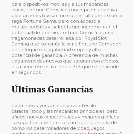
para dispositivos móviles y a sus mecánicas
claras, Fortune Gems 4 es una opción atractiva
para quienes buscan un slot sencillo dentro de la
saga Fortune Gems, pero con acceso a
multiplicadores y jackpots que incrementan el
potencial de premio. Fortune Gems 4 es una
tragamonedas desarrollada por Royal Slot
Gaming que continúa la serie Fortune Gems con
un enfoque en jugabilidad simple y alto
potencial de ganancia. A diferencia de muchas
tragamonedas nuevas que saturan con efectos,
esta tiene ese estilo limpio 3×3 que se entiende
en segundos.
Últimas Ganancias
Cada nueva versión conserva el estilo
característico y las mecánicas principales, pero
añade nuevas características y mejores gráficos.
La saga Fortune Gems es un buen ejemplo de
cómo los desarrolladores de videojuegos
evolucionan gradualmente hasta
fortune gems 2