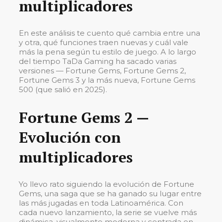
multiplicadores
En este análisis te cuento qué cambia entre una
y otra, qué funciones traen nuevas y cuál vale
más la pena según tu estilo de juego. A lo largo
del tiempo TaDa Gaming ha sacado varias
versiones — Fortune Gems, Fortune Gems 2,
Fortune Gems 3 y la más nueva, Fortune Gems
500 (que salió en 2025).
Fortune Gems 2 —
Evolución con
multiplicadores
Yo llevo rato siguiendo la evolución de Fortune
Gems, una saga que se ha ganado su lugar entre
las más jugadas en toda Latinoamérica. Con
cada nuevo lanzamiento, la serie se vuelve más
dinámica, visualmente moderna y centrada en