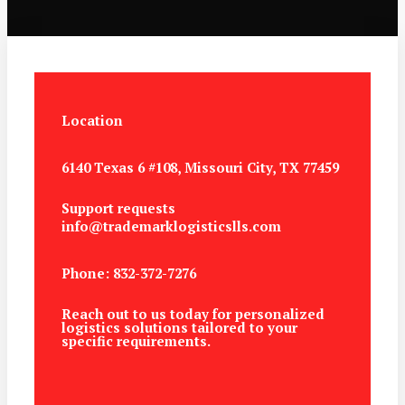
Location
6140 Texas 6 #108, Missouri City, TX 77459
Support requests
info@trademarklogisticslls.com
Phone: 832-372-7276
Reach out to us today for personalized
logistics solutions tailored to your
specific requirements.