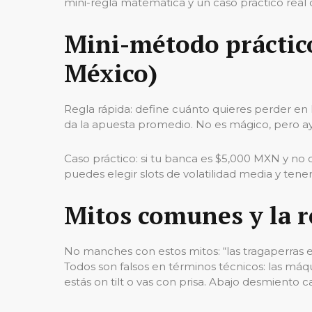
mini-regla matemática y un caso práctico rea
Mini-método práctico
México)
Regla rápida: define cuánto quieres perder en 
da la apuesta promedio. No es mágico, pero a
Caso práctico: si tu banca es $5,000 MXN y no 
puedes elegir slots de volatilidad media y ten
Mitos comunes y la 
No manches con estos mitos: “las tragaperras est
Todos son falsos en términos técnicos: las má
estás on tilt o vas con prisa. Abajo desmiento 