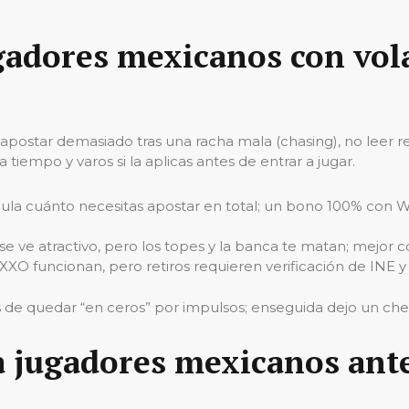
ugadores mexicanos con vol
on apostar demasiado tras una racha mala (chasing), no leer
a tiempo y varos si la aplicas antes de entrar a jugar.
alcula cuánto necesitas apostar en total; un bono 100% con
 se ve atractivo, pero los topes y la banca te matan; mejor
 OXXO funcionan, pero retiros requieren verificación de INE 
es de quedar “en ceros” por impulsos; enseguida dejo un che
a jugadores mexicanos ante