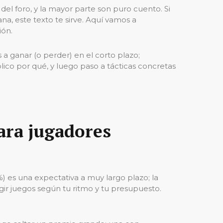
del foro, y la mayor parte son puro cuento. Si
na, este texto te sirve. Aquí vamos a
ión.
as a ganar (o perder) en el corto plazo;
ico por qué, y luego paso a tácticas concretas
para jugadores
) es una expectativa a muy largo plazo; la
egir juegos según tu ritmo y tu presupuesto.