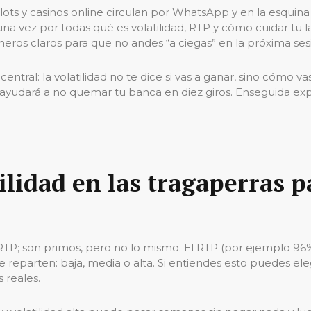
ots y casinos online circulan por WhatsApp y en la esquina 
a vez por todas qué es volatilidad, RTP y cómo cuidar tu la
ros claros para que no andes “a ciegas” en la próxima ses
 central: la volatilidad no te dice si vas a ganar, sino cómo v
yudará a no quemar tu banca en diez giros. Enseguida expl
tilidad en las tragaperras 
 RTP; son primos, pero no lo mismo. El RTP (por ejemplo 96%
se reparten: baja, media o alta. Si entiendes esto puedes el
 reales.