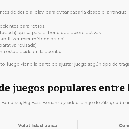
es de darle al play, para evitar cagarla desde el arranque.
cientes para retiros.
Cash) aplica para el bono que quiero activar.
roll (ver mini-método arriba).
arativa revisada).
na establecido en la cuenta.
to; luego viene la parte de ajustar juego según tipo de traga
e juegos populares entre 
onanza, Big Bass Bonanza y video-bingo de Zitro; cada uno 
Volatilidad típica
Con