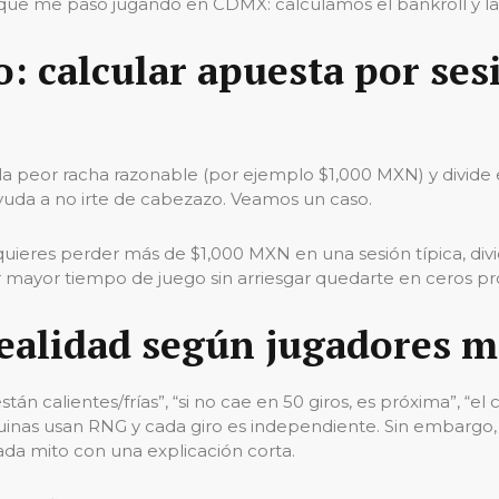
l que me pasó jugando en CDMX: calculamos el bankroll y l
: calcular apuesta por ses
la peor racha razonable (por ejemplo $1,000 MXN) y divide e
yuda a no irte de cabezazo. Veamos un caso.
quieres perder más de $1,000 MXN en una sesión típica, divi
er mayor tiempo de juego sin arriesgar quedarte en ceros pr
realidad según jugadores 
án calientes/frías”, “si no cae en 50 giros, es próxima”, “el 
quinas usan RNG y cada giro es independiente. Sin embargo
cada mito con una explicación corta.