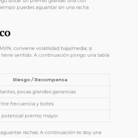
uego soltar un premio grande; una con
o tiempo puedes aguantar sin una racha
ico
MXN, conviene volatilidad baja/media; si
 tiene sentido. A continuación pongo una tabla
Riesgo / Recompensa
tantes, pocas grandes ganancias
entre frecuencia y botes
, potencial premio mayor
r aguantar rachas. A continuación te doy una