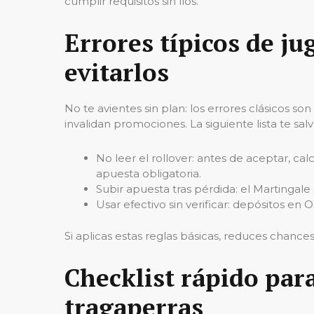
cumplir requisitos sin líos.
Errores típicos de j
evitarlos
No te avientes sin plan: los errores clásicos s
invalidan promociones. La siguiente lista te salv
No leer el rollover: antes de aceptar, c
apuesta obligatoria.
Subir apuesta tras pérdida: el Martingale
Usar efectivo sin verificar: depósitos en
Si aplicas estas reglas básicas, reduces chanc
Checklist rápido par
tragaperras