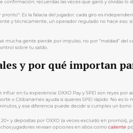
de confirmación; recuerdas las veces que ganó y olvidas lo
ronto”: Es la falacia del jugador; cada giro es independien
mente y técnicamente, un operador regulado no hace eso; s
ué mucha gente pierde por impulso, no por “maldad” del cas
ntrol sobre tu saldo.
les y por qué importan par
 influir en tu experiencia: OXXO Pay y SPEI son reyes por a
orte o Citibanamex ayuda si quieres SPEI rápido. No es lo
inutos, y esa diferencia puede decidir si cumples un bono 
 20× y depositas por OXXO (a veces excluido en promos), pod
chos jugadores revisan opciones en sitios como
caliente
por