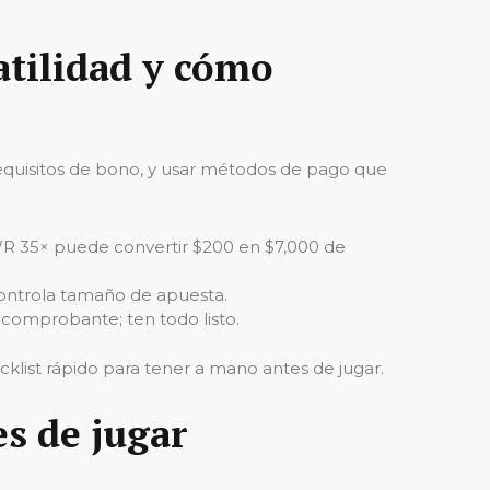
atilidad y cómo
 requisitos de bono, y usar métodos de pago que
 WR 35× puede convertir $200 en $7,000 de
 controla tamaño de apuesta.
y comprobante; ten todo listo.
cklist rápido para tener a mano antes de jugar.
s de jugar