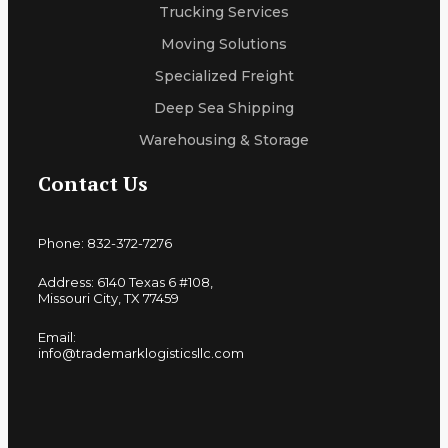
Trucking Services
Moving Solutions
Specialized Freight
Deep Sea Shipping
Warehousing & Storage
Contact Us
Phone: 832-372-7276
Address: 6140 Texas 6 #108,
Missouri City, TX 77459
Email:
info@trademarklogisticsllc.com