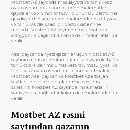
Mostbet AZ saytında məsuliyyətli və təhlükəsiz
oyun oynamanıza kömək edən məlumatlar,
qaydalar və xidmətlər təsvir olunur. Bu platforma
qeydiyyatdan keçirərkən, məlumatların sərfiyyəsi
və təhlükəsizlik əsaslı bir dəstək sistemine
malikdir. Mostbet AZ saytında məlumatların
sərfiyyəsi ilə bağlı təhlükələrə dair məlumatlar da
verilir.
Azerbaycanda riyazi qazanlar üçün Mostbet AZ
saytının məqsədi, məlumatların sərfiyyəsi ilə bağlı
təhlükələrə dair məlumat verərək, məsuliyyətli və
təhlükəsiz oyun oynamanıza kömək etməkdir.
Mostbet Azerbaycan və Mostbet Azerbaijan
saytları ilə birlikdə, bu platforma giriş edə
bilərsiniz. Mostbet AZ saytında məlumatların
sərfiyyəsi ilə bağlı təhlükələrə dair məlumatlar da
verilir.
Mostbet AZ rəsmi
saytından qazanın