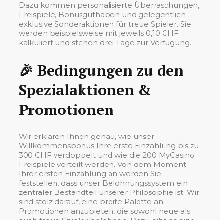
Dazu kommen personalisierte Überraschungen,
Freispiele, Bonusguthaben und gelegentlich
exklusive Sonderaktionen für treue Spieler. Sie
werden beispielsweise mit jeweils 0,10 CHF
kalkuliert und stehen drei Tage zur Verfügung.
🎉 Bedingungen zu den
Spezialaktionen &
Promotionen
Wir erklären Ihnen genau, wie unser
Willkommensbonus Ihre erste Einzahlung bis zu
300 CHF verdoppelt und wie die 200 MyCasino
Freispiele verteilt werden. Von dem Moment
Ihrer ersten Einzahlung an werden Sie
feststellen, dass unser Belohnungssystem ein
zentraler Bestandteil unserer Philosophie ist. Wir
sind stolz darauf, eine breite Palette an
Promotionen anzubieten, die sowohl neue als