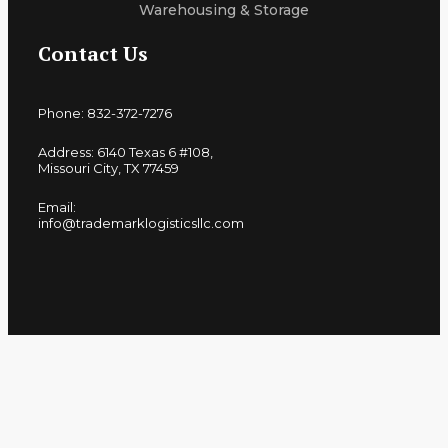
Warehousing & Storage
Contact Us
Phone: 832-372-7276
Address: 6140 Texas 6 #108,
Missouri City, TX 77459
Email:
info@trademarklogisticsllc.com