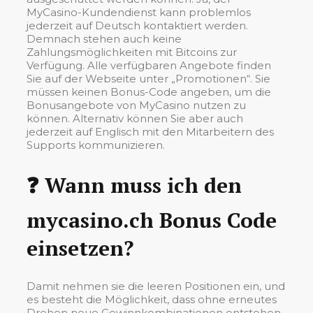
MyCasino-Kundendienst kann problemlos
jederzeit auf Deutsch kontaktiert werden.
Demnach stehen auch keine
Zahlungsmöglichkeiten mit Bitcoins zur
Verfügung. Alle verfügbaren Angebote finden
Sie auf der Webseite unter „Promotionen“. Sie
müssen keinen Bonus-Code angeben, um die
Bonusangebote von MyCasino nutzen zu
können. Alternativ können Sie aber auch
jederzeit auf Englisch mit den Mitarbeitern des
Supports kommunizieren.
❓ Wann muss ich den
mycasino.ch Bonus Code
einsetzen?
Damit nehmen sie die leeren Positionen ein, und
es besteht die Möglichkeit, dass ohne erneutes
Drehen neue Gewinnkombinationen entstehen.