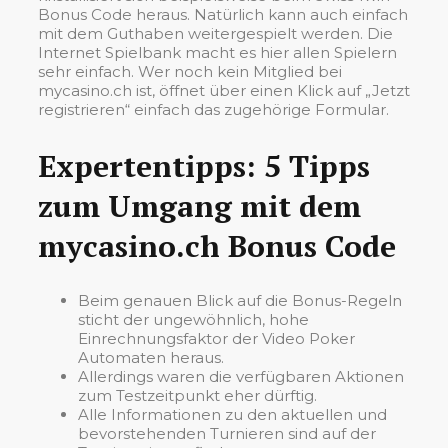
Bonus Code heraus. Natürlich kann auch einfach
mit dem Guthaben weitergespielt werden. Die
Internet Spielbank macht es hier allen Spielern
sehr einfach. Wer noch kein Mitglied bei
mycasino.ch ist, öffnet über einen Klick auf „Jetzt
registrieren“ einfach das zugehörige Formular.
Expertentipps: 5 Tipps
zum Umgang mit dem
mycasino.ch Bonus Code
Beim genauen Blick auf die Bonus-Regeln
sticht der ungewöhnlich, hohe
Einrechnungsfaktor der Video Poker
Automaten heraus.
Allerdings waren die verfügbaren Aktionen
zum Testzeitpunkt eher dürftig.
Alle Informationen zu den aktuellen und
bevorstehenden Turnieren sind auf der