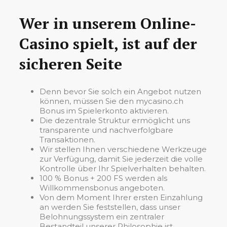
Wer in unserem Online-
Casino spielt, ist auf der
sicheren Seite
Denn bevor Sie solch ein Angebot nutzen
können, müssen Sie den mycasino.ch
Bonus im Spielerkonto aktivieren.
Die dezentrale Struktur ermöglicht uns
transparente und nachverfolgbare
Transaktionen.
Wir stellen Ihnen verschiedene Werkzeuge
zur Verfügung, damit Sie jederzeit die volle
Kontrolle über Ihr Spielverhalten behalten.
100 % Bonus + 200 FS werden als
Willkommensbonus angeboten.
Von dem Moment Ihrer ersten Einzahlung
an werden Sie feststellen, dass unser
Belohnungssystem ein zentraler
Bestandteil unserer Philosophie ist.