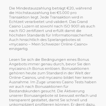
Die Mindestauszahlung beträgt €20, während
die Höchstauszahlung bei €5.000 pro
Transaktion liegt. Jede Transaktion wird in
Echtzeit verarbeitet und validiert. Das Grand
Casino Luzern ist sowohl nach ISO 9001 als auch
nach ISO zertifiziert und erfüllt damit die
höchsten Standards für Informationssicherheit.
Auch hinsichtlich des Spielangebotes ist
«mycasino – Mein Schweizer Online-Casino»
einzigartig.
Lesen Sie sich die Bedingungen eines Bonus
Angebots immer genau durch, bevor Sie den
mycasino.ch Bonus einlösen. Bonusaktionen
gehören heute zum Standard in der Welt der
Online-Casinos, und mycasino bildet hier keine
Ausnahme. Im Zuge unseres Casino Tests haben
wir auch nach Bonusaktionen für
Bestandskunden gesucht. Die Aktivierung
unserer Bonusangebote ist bewusst einfach und
transparent gestaltet, damit Sie schnell und
unkompliziert profitieren können. Er dient dazu,