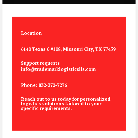
Location
6140 Texas 6 #108, Missouri City, TX 77459
Support requests
info@trademarklogisticslls.com
Phone: 832-372-7276
Reach out to us today for personalized
logistics solutions tailored to your
specific requirements.