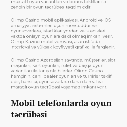
müxtəlif oyun variantları və bonus təklifləri ilə
zəngin bir oyun təcrübəsi təqdim edir.
Olimp Casino mobil aplikasiyası, Android və iOS
əməliyyat sistemləri üçün mövcuddur və
oyunsevərlərə, istədikləri yerdən və istədikləri
vaxtda onlayn oyunlara daxil olmaq imkanı verir.
Olimp Kazino mobil versiyası, asan istifadə
interfeysi və yüksək keyfiyyətli qrafika ilə fərqlənir.
Olimp Casino Azerbaijan saytında, müştərilər, slot
maşınları, kart oyunları, rulet və başqa oyun
variantları ilə tanış ola bilərlər. Olimp Casino
həmçinin, canlı dealer oyunları və turnirlər təklif
edir, hansı ki, oyunsevərlərə daha da real və
maraqlı oyun təcrübəsi yaşamaq imkanı verir.
Mobil telefonlarda oyun
təcrübəsi