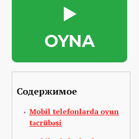
▶️
OYNA
Содержимое
Mobil telefonlarda oyun
təcrübəsi