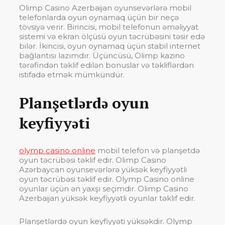
Olimp Casino Azerbaijan oyunsevərlərə mobil
telefonlarda oyun oynamaq üçün bir neçə
tövsiyə verir. Birincisi, mobil telefonun əməliyyat
sistemi və ekran ölçüsü oyun təcrübəsini təsir edə
bilər. İkincisi, oyun oynamaq üçün stabil internet
bağlantısı lazımdır. Üçüncüsü, Olimp kazino
tərəfindən təklif edilən bonuslar və təkliflərdən
istifadə etmək mümkündür.
Planşetlərdə oyun
keyfiyyəti
olymp casino online
mobil telefon və planşetdə
oyun təcrübəsi təklif edir. Olimp Casino
Azərbaycan oyunsevərlərə yüksək keyfiyyətli
oyun təcrübəsi təklif edir. Olymp Casino online
oyunlar üçün ən yaxşı seçimdir. Olimp Casino
Azerbaijan yüksək keyfiyyətli oyunlar təklif edir.
Planşetlərdə oyun keyfiyyəti yüksəkdir. Olymp