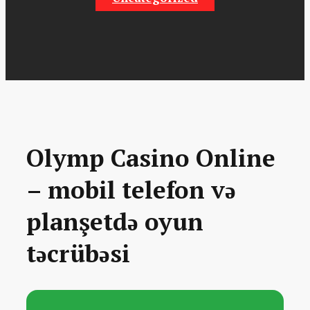
Olymp Casino Online
– mobil telefon və
planşetdə oyun
təcrübəsi