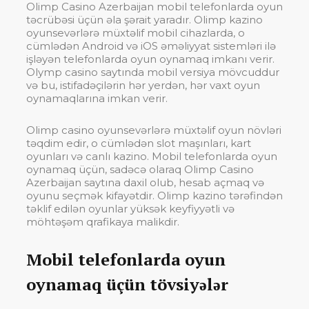
Olimp Casino Azerbaijan mobil telefonlarda oyun
təcrübəsi üçün əla şərait yaradır. Olimp kazino
oyunsevərlərə müxtəlif mobil cihazlarda, o
cümlədən Android və iOS əməliyyat sistemləri ilə
işləyən telefonlarda oyun oynamaq imkanı verir.
Olymp casino saytında mobil versiya mövcuddur
və bu, istifadəçilərin hər yerdən, hər vaxt oyun
oynamaqlarına imkan verir.
Olimp casino oyunsevərlərə müxtəlif oyun növləri
təqdim edir, o cümlədən slot maşınları, kart
oyunları və canlı kazino. Mobil telefonlarda oyun
oynamaq üçün, sadəcə olaraq Olimp Casino
Azerbaijan saytına daxil olub, hesab açmaq və
oyunu seçmək kifayətdir. Olimp kazino tərəfindən
təklif edilən oyunlar yüksək keyfiyyətli və
möhtəşəm qrafikaya malikdir.
Mobil telefonlarda oyun
oynamaq üçün tövsiyələr