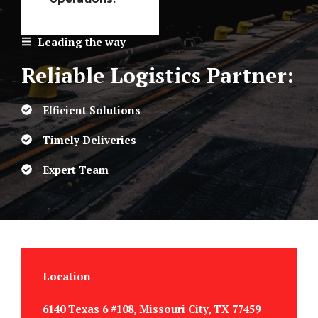
Leading the way
Reliable Logistics Partner:
Efficient Solutions
Timely Deliveries
Expert Team
Location
6140 Texas 6 #108, Missouri City, TX 77459