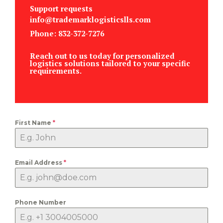
Support requests
info@trademarklogisticslls.com
Phone: 832-372-7276
Reach out to us today for personalized
logistics solutions tailored to your specific
requirements.
First Name
*
Email Address
*
Phone Number