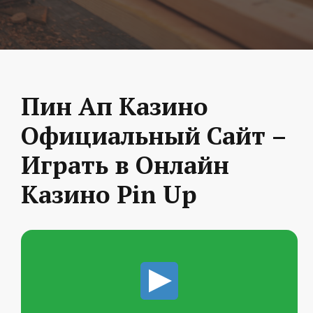
Пин Ап Казино
Официальный Сайт –
Играть в Онлайн
Казино Pin Up