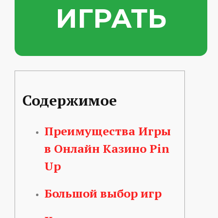
ИГРАТЬ
Содержимое
Преимущества Игры
в Онлайн Казино Pin
Up
Большой выбор игр