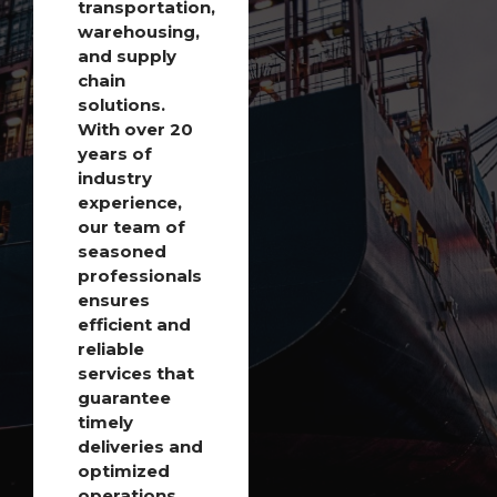
transportation,
warehousing,
and supply
chain
solutions.
With over 20
years of
industry
experience,
our team of
seasoned
professionals
ensures
efficient and
reliable
services that
guarantee
timely
deliveries and
optimized
operations.