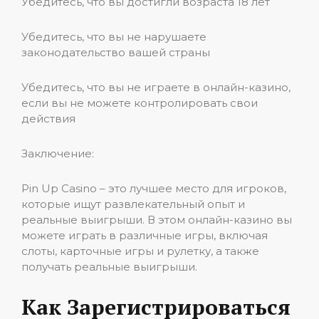
Убедитесь, что вы достигли возраста 18 лет
Убедитесь, что вы не нарушаете
законодательство вашей страны
Убедитесь, что вы не играете в онлайн-казино,
если вы не можете контролировать свои
действия
Заключение:
Pin Up Casino – это лучшее место для игроков,
которые ищут развлекательный опыт и
реальные выигрыши. В этом онлайн-казино вы
можете играть в различные игры, включая
слоты, карточные игры и рулетку, а также
получать реальные выигрыши.
Как Зарегистрироваться