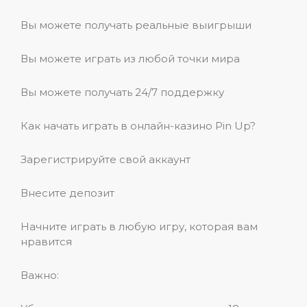
Вы можете получать реальные выигрыши
Вы можете играть из любой точки мира
Вы можете получать 24/7 поддержку
Как начать играть в онлайн-казино Pin Up?
Зарегистрируйте свой аккаунт
Внесите депозит
Начните играть в любую игру, которая вам
нравится
Важно: