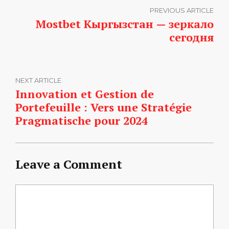
PREVIOUS ARTICLE
Mostbet Кыргызстан — зеркало
сегодня
NEXT ARTICLE
Innovation et Gestion de
Portefeuille : Vers une Stratégie
Pragmatische pour 2024
Leave a Comment
Comment