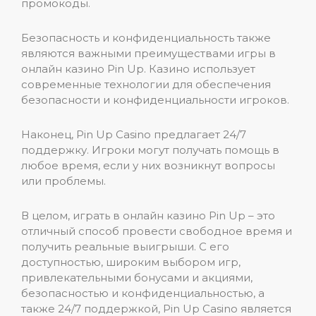
промокоды.
Безопасность и конфиденциальность также
являются важными преимуществами игры в
онлайн казино Pin Up. Казино использует
современные технологии для обеспечения
безопасности и конфиденциальности игроков.
Наконец, Pin Up Casino предлагает 24/7
поддержку. Игроки могут получать помощь в
любое время, если у них возникнут вопросы
или проблемы.
В целом, играть в онлайн казино Pin Up – это
отличный способ провести свободное время и
получить реальные выигрыши. С его
доступностью, широким выбором игр,
привлекательными бонусами и акциями,
безопасностью и конфиденциальностью, а
также 24/7 поддержкой, Pin Up Casino является