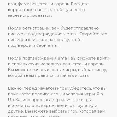
имя, фамилия, email и пароль. Введите
корректные данные, чтобы успешно
зарегистрироваться.
После регистрации, вам будет отправлено
письмо с подтверждением email. Откройте это
письмо и кликните на ссылку, чтобы
подтвердить свой email.
После подтверждения email, вы сможете войти
в свой аккаунт, используя ваш email и пароль.
Вы можете начать играть в игры, выбрать игру,
которая вам нравится, и начать играть.
Важно: перед началом игры, убедитесь, что вы
понимаете правила игры и условия игры. Pin
Up Казино предлагает различные игры,
включая слоты, карточные игры, рулетку и
другие. Вы можете выбрать игру, которая вам
нравится, и начать играть.