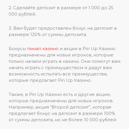
2. Сделайте депозит в размере от 1 000 до 25
000 рублей.
3. Вам будет предоставлен бонус на депозит в
размере 125% от суммы депозита.
Бонусы
пинап казино
и акции в Pin Up Казино
предназначены для новых игроков, которые
только начали играть в казино. Они помогут вам
начать играть с преимуществом и дадут вам
возможность испытать все преимущества,
которые предлагает Pin Up Казино.
Также, в Pin Up Казино есть и другие акции,
которые предназначены для новых игроков.
Например, акция “Второй депозит”, которая
предлагает бонус на депозит в размере 100%
от суммы депозита, но не более 10 000 рублей.