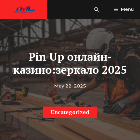
Skip
Menu
to
content
Pin Up онлайн-
казино:зеркало 2025
May 22, 2025
Uncategorized