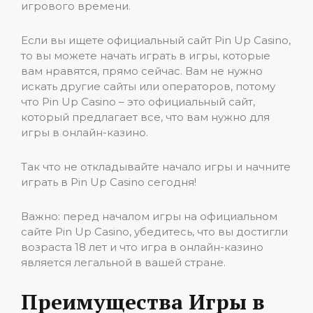
игрового времени.
Если вы ищете официальный сайт Pin Up Casino,
то вы можете начать играть в игры, которые
вам нравятся, прямо сейчас. Вам не нужно
искать другие сайты или операторов, потому
что Pin Up Casino – это официальный сайт,
который предлагает все, что вам нужно для
игры в онлайн-казино.
Так что не откладывайте начало игры и начните
играть в Pin Up Casino сегодня!
Важно: перед началом игры на официальном
сайте Pin Up Casino, убедитесь, что вы достигли
возраста 18 лет и что игра в онлайн-казино
является легальной в вашей стране.
Преимущества Игры в