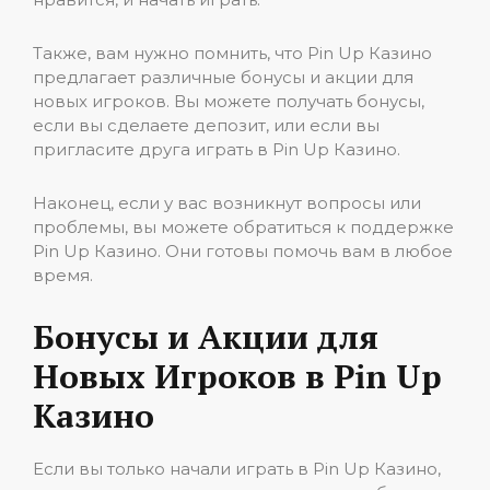
Также, вам нужно помнить, что Pin Up Казино
предлагает различные бонусы и акции для
новых игроков. Вы можете получать бонусы,
если вы сделаете депозит, или если вы
пригласите друга играть в Pin Up Казино.
Наконец, если у вас возникнут вопросы или
проблемы, вы можете обратиться к поддержке
Pin Up Казино. Они готовы помочь вам в любое
время.
Бонусы и Акции для
Новых Игроков в Pin Up
Казино
Если вы только начали играть в Pin Up Казино,