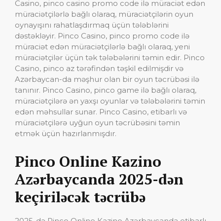
Casino, pinco casino promo code ilə müraciət edən
müraciətçilərlə bağlı olaraq, müraciətçilərin oyun
oynayışını rahatlaşdırmaq üçün tələblərini
dəstəkləyir. Pinco Casino, pinco promo code ilə
müraciət edən müraciətçilərlə bağlı olaraq, yeni
müraciətçilər üçün tək tələbələrini təmin edir. Pinco
Casino, pinco az tərəfindən təşkil edilmişdir və
Azərbaycan-da məşhur olan bir oyun təcrübəsi ilə
tanınır. Pinco Casino, pinco game ilə bağlı olaraq,
müraciətçilərə ən yaxşı oyunlar və tələbələrini təmin
edən məhsullar sunar. Pinco Casino, etibarlı və
müraciətçilərə uyğun oyun təcrübəsini təmin
etmək üçün hazırlanmışdır.
Pinco Online Kazino
Azərbaycanda 2025-dən
keçiriləcək təcrübə
2025-də Pinco Online Kazino Azərbaycanda etibarlı