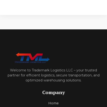
Welcome to Trademark Logistics LLC – your trusted
partner for efficient logistics, secure transportation, and
optimized warehousing solutions.
Company
Home