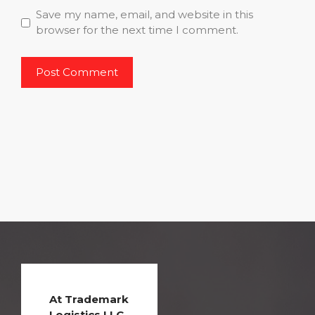
Save my name, email, and website in this
browser for the next time I comment.
At Trademark
Logistics LLC,