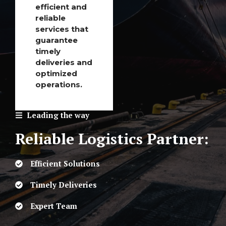
efficient and
reliable
services that
guarantee
timely
deliveries and
optimized
operations.
Leading the way
Reliable Logistics Partner:
Efficient Solutions
Timely Deliveries
Expert Team