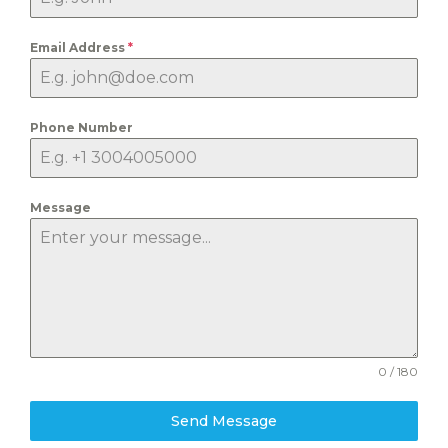
Email Address
*
Phone Number
Message
0 / 180
Send Message