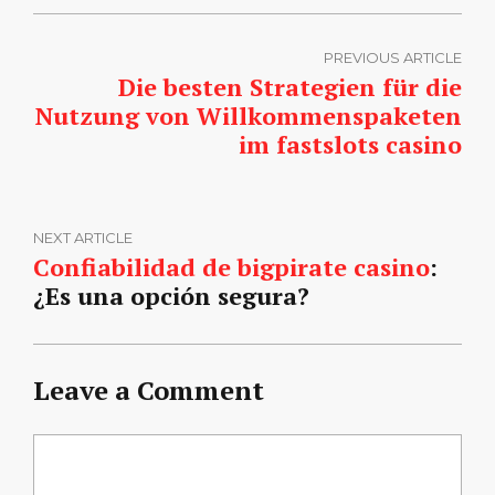
PREVIOUS ARTICLE
Die besten Strategien für die
Nutzung von Willkommenspaketen
im fastslots casino
NEXT ARTICLE
Confiabilidad de
bigpirate casino
:
¿Es una opción segura?
Leave a Comment
Comment