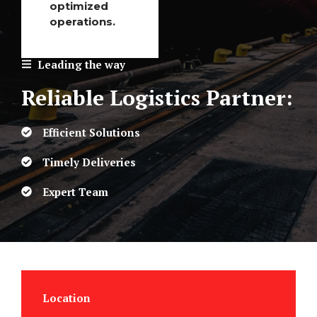
optimized
operations.
Leading the way
Reliable Logistics Partner:
Efficient Solutions
Timely Deliveries
Expert Team
Location