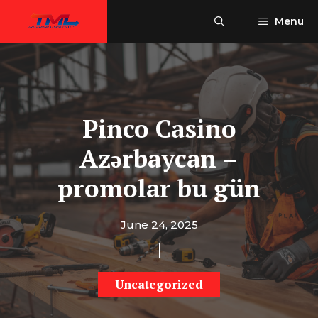
Skip
Menu
to
content
Pinco Casino
Azərbaycan –
promolar bu gün
June 24, 2025
Uncategorized