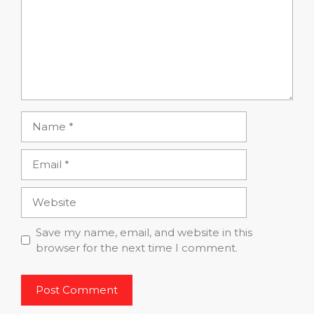
Name
Email
Website
Save my name, email, and website in this
browser for the next time I comment.