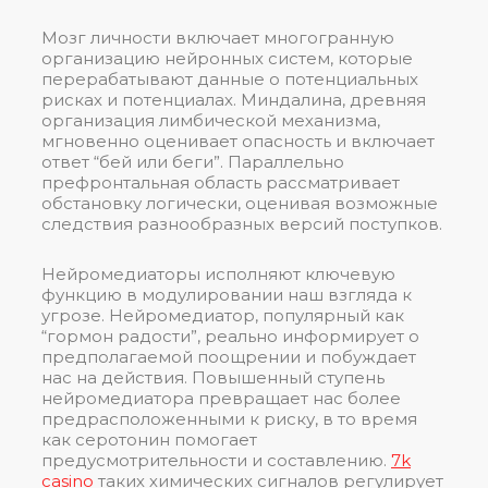
Мозг личности включает многогранную
организацию нейронных систем, которые
перерабатывают данные о потенциальных
рисках и потенциалах. Миндалина, древняя
организация лимбической механизма,
мгновенно оценивает опасность и включает
ответ “бей или беги”. Параллельно
префронтальная область рассматривает
обстановку логически, оценивая возможные
следствия разнообразных версий поступков.
Нейромедиаторы исполняют ключевую
функцию в модулировании наш взгляда к
угрозе. Нейромедиатор, популярный как
“гормон радости”, реально информирует о
предполагаемой поощрении и побуждает
нас на действия. Повышенный ступень
нейромедиатора превращает нас более
предрасположенными к риску, в то время
как серотонин помогает
предусмотрительности и составлению.
7k
casino
таких химических сигналов регулирует