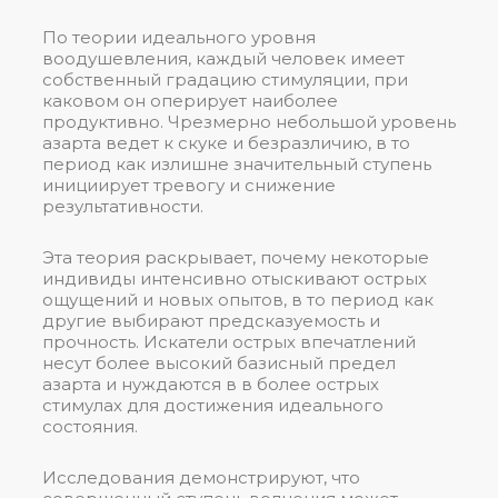
По теории идеального уровня
воодушевления, каждый человек имеет
собственный градацию стимуляции, при
каковом он оперирует наиболее
продуктивно. Чрезмерно небольшой уровень
азарта ведет к скуке и безразличию, в то
период как излишне значительный ступень
инициирует тревогу и снижение
результативности.
Эта теория раскрывает, почему некоторые
индивиды интенсивно отыскивают острых
ощущений и новых опытов, в то период как
другие выбирают предсказуемость и
прочность. Искатели острых впечатлений
несут более высокий базисный предел
азарта и нуждаются в в более острых
стимулах для достижения идеального
состояния.
Исследования демонстрируют, что