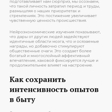
подготавливает нам сюрприз, мы осознаем,
что такой личность затратил период и труды,
размышляя о наших приоритетах и
стремлениях. Это постижение увеличивает
чувственную ценность происшествия.
Нейроэкономические изучения показывают,
что дары от других людей задействуют
идентичные области мозга, что и осязаемые
награды, но добавочно стимулируют
общественные очаги. Это создает более
богатый и многослойный аффективный
впечатление, каковой фиксируется лучше и
продолжительнее влияет на настроение.
Как сохранить
интенсивность опытов
в быту