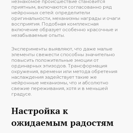
незнакомое происшествие становится
приятным, включаются согласованно ряд
нейронных сетей: определители
оригинальности, механизмы награды и очаги
восприятия. Подобная комплексная
включение образует особенно красочные и
незабываемые опыты.
Эксперименты выявляют, что даже малые
элементы свежести способны значительно
повысить положительные эмоции от
ординарных эпизодов. Трансформация
окружения, времени или метода обретения
наслаждения задействует такие же
нейронные механизмы, что и абсолютно
свежие переживания, хотя и в меньшей
градусе.
Настройка к
ожидаемым радостям