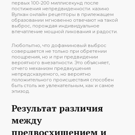
первых 100-200 миллисекунд после
постижения непредвиденности. казино
Вулкан онлайн рецепторы в прилежащем
образовании мгновенно отвечают на такой
выброс, порождая индивидуальное
впечатление мощной ликования и радости.
Любопытно, что дофаминовый выброс
совершается не только при обретении
поощрения, но и при предвидении
вероятного внезапности. Это объясняет,
отчего механизм предвкушения
непредсказуемого, но вероятно
положительного происшествия способен
быть столь же увлекательным, как и самое
эпизод.
Результат различия
между
предвосхищением и