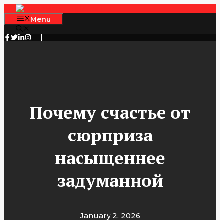
Skip
to
Menu
content
Почему счастье от
сюрприза
насыщеннее
задуманной
January 2, 2026