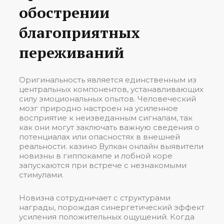
обострении
благоприятных
переживаний
Оригинальность является единственным из
центральных компонентов, устанавливающих
силу эмоциональных опытов. Человеческий
мозг природно настроен на усиленное
восприятие к неизведанным сигналам, так
как они могут заключать важную сведения о
потенциалах или опасностях в внешней
реальности. казино Вулкан онлайн выявители
новизны в гиппокампе и лобной коре
запускаются при встрече с незнакомыми
стимулами.
Новизна сотрудничает с структурами
награды, порождая синергетический эффект
усиления положительных ощущений. Когда