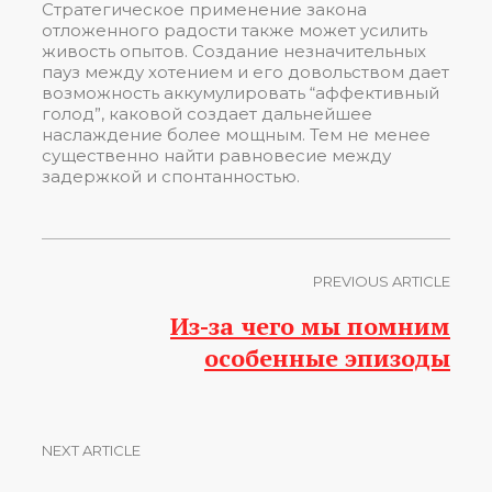
Стратегическое применение закона
отложенного радости также может усилить
живость опытов. Создание незначительных
пауз между хотением и его довольством дает
возможность аккумулировать “аффективный
голод”, каковой создает дальнейшее
наслаждение более мощным. Тем не менее
существенно найти равновесие между
задержкой и спонтанностью.
PREVIOUS ARTICLE
Из-за чего мы помним
особенные эпизоды
NEXT ARTICLE