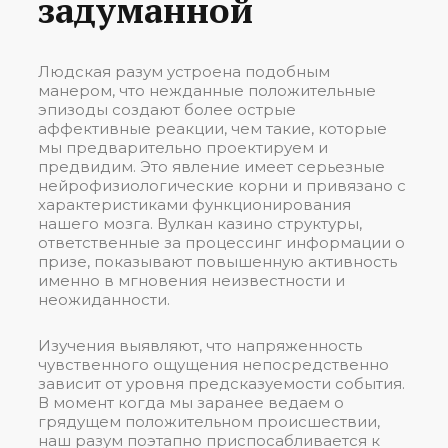
задуманной
Людская разум устроена подобным
манером, что нежданные положительные
эпизоды создают более острые
аффективные реакции, чем такие, которые
мы предварительно проектируем и
предвидим. Это явление имеет серьезные
нейрофизиологические корни и привязано с
характеристиками функционирования
нашего мозга. Вулкан казино структуры,
ответственные за процессинг информации о
призе, показывают повышенную активность
именно в мгновения неизвестности и
неожиданности.
Изучения выявляют, что напряженность
чувственного ощущения непосредственно
зависит от уровня предсказуемости события.
В момент когда мы заранее ведаем о
грядущем положительном происшествии,
наш разум поэтапно приспосабливается к