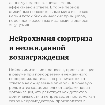
данному ведению, снижая мощь
аффективной ответа. В то же период
стихийные положительные мига включают
целый поток биохимических принципов,
порождая красочные и запоминающиеся
ощущения.
Нейрохимия сюрприза
и неожиданной
вознаграждения
Нейрохимические процессы, происходящие
в разуме при приобретении нежданного
поощрения, радикально различаются от
ответов на ожидаемые эпизоды. Ключевую
роль в этих ходах исполняет дофаминовая
организация, что действует как детектор
оригинальности и непредвиденности. Vulkan
casino нейромедиаторы производятся в