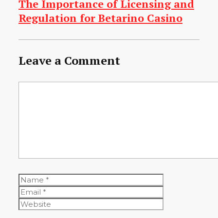
The Importance of Licensing and
Regulation for Betarino Casino
Leave a Comment
Comment
Name
Email
Website