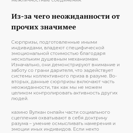
Из-за чего неожиданности от
прочих значимее
Сюрпризы, подготовленные иными
индивидами, владеют специфической
эмоциональной стоимостью благодаря
нескольким душевным механизмам.
Изначально, они демонстрируют внимание и
заботу со грани дарителя, что задействует
системы коллективного приза в разуме. Во-
вторых, данные сюрпризы включают часть
неожиданности, так как мы не можем
целиком контролировать активность других
людей.
казино Вулкан онлайн части социального
сцепления охватывают в себя доктрину
разума – умение осмысливать намерения и
эмоции иных индивидов. Если некто