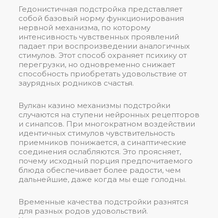
Гедонистичная подстройка представляет
собой базовый норму функционирования
нервной механизма, по которому
интенсивность чувственных проявлений
падает при воспроизведении аналогичных
стимулов. Этот способ охраняет психику от
перегрузки, но одновременно снижает
способность приобретать удовольствие от
заурядных родников счастья.
Вулкан казино механизмы подстройки
случаются на ступени нейронных рецепторов
и синапсов. При многократном воздействии
идентичных стимулов чувствительность
приемников понижается, а синаптические
соединения ослабляются. Это проясняет,
почему исходный порция предпочитаемого
блюда обеспечивает более радости, чем
дальнейшие, даже когда мы еще голодны.
Временные качества подстройки разнятся
для разных родов удовольствий.