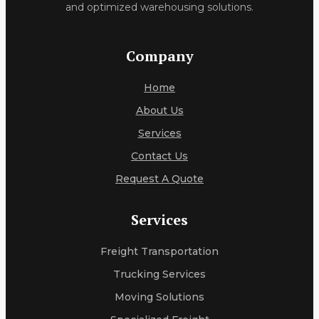
and optimized warehousing solutions.
Company
Home
About Us
Services
Contact Us
Request A Quote
Services
Freight Transportation
Trucking Services
Moving Solutions