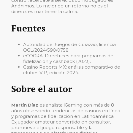
control, acércate a servicios como Jugadores
Anónimos. Lo mejor de un retorno no es el
dinero: es mantener la calma.
Fuentes
Autoridad de Juegos de Curazao, licencia
OGL/2024/590/0758.
eCOGRA: Directrices para programas de
fidelización y cashback (2023).
Casino Reports MX: análisis comparativo de
clubes VIP, edición 2024.
Sobre el autor
Martín Díaz
es analista iGaming con más de 8
años observando tendencias de casinos en línea
y programas de fidelización en Latinoamérica.
Exjugador amateur convertido en consultor,
promueve el juego responsable y la