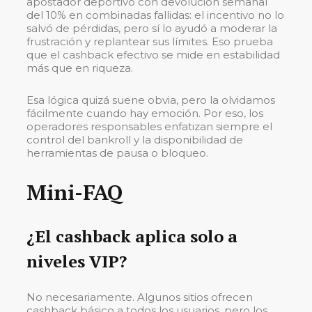
apostador deportivo con devolución semanal
del 10% en combinadas fallidas: el incentivo no lo
salvó de pérdidas, pero sí lo ayudó a moderar la
frustración y replantear sus límites. Eso prueba
que el cashback efectivo se mide en estabilidad
más que en riqueza.
Esa lógica quizá suene obvia, pero la olvidamos
fácilmente cuando hay emoción. Por eso, los
operadores responsables enfatizan siempre el
control del bankroll y la disponibilidad de
herramientas de pausa o bloqueo.
Mini-FAQ
¿El cashback aplica solo a
niveles VIP?
No necesariamente. Algunos sitios ofrecen
cashback básico a todos los usuarios, pero los