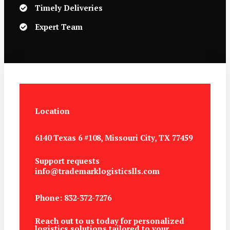
Timely Deliveries
Expert Team
Location
6140 Texas 6 #108, Missouri City, TX 77459
Support requests
info@trademarklogisticslls.com
Phone: 832-372-7276
Reach out to us today for personalized
logistics solutions tailored to your