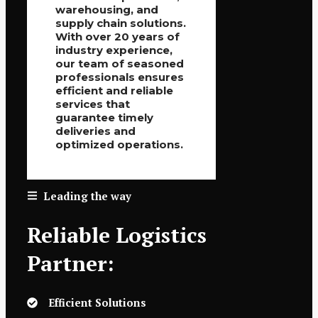
warehousing, and
supply chain solutions.
With over 20 years of
industry experience,
our team of seasoned
professionals ensures
efficient and reliable
services that
guarantee timely
deliveries and
optimized operations.
Leading the way
Reliable Logistics
Partner:
Efficient Solutions