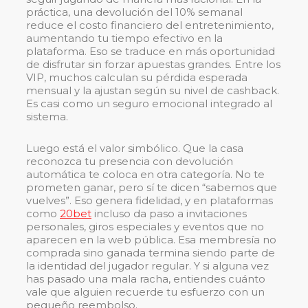
práctica, una devolución del 10% semanal
reduce el costo financiero del entretenimiento,
aumentando tu tiempo efectivo en la
plataforma. Eso se traduce en más oportunidad
de disfrutar sin forzar apuestas grandes. Entre los
VIP, muchos calculan su pérdida esperada
mensual y la ajustan según su nivel de cashback.
Es casi como un seguro emocional integrado al
sistema.
Luego está el valor simbólico. Que la casa
reconozca tu presencia con devolución
automática te coloca en otra categoría. No te
prometen ganar, pero sí te dicen “sabemos que
vuelves”. Eso genera fidelidad, y en plataformas
como
20bet
incluso da paso a invitaciones
personales, giros especiales y eventos que no
aparecen en la web pública. Esa membresía no
comprada sino ganada termina siendo parte de
la identidad del jugador regular. Y si alguna vez
has pasado una mala racha, entiendes cuánto
vale que alguien recuerde tu esfuerzo con un
pequeño reembolso.