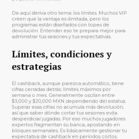
De aquí deriva otro tema: los límites. Muchos VIP
creen que la ventaja es ilimitada, pero los
programas están diseñados con topes de
devolución. Entender eso te prepara mejor para
administrar tus sesiones y tus expectativas.
Límites, condiciones y
estrategias
El cashback, aunque parezca automático, tiene
cifras cerradas detrás: límites máximos por
semana o mes. Generalmente oscilan entre
$3,000 y $20,000 MXN dependiendo del estatus.
Superar esas cifras no acumula más devolución,
así que saber dónde cortar tus sesiones evita
desperdiciar jugadas. Por eso muchos jugadores
expertos fragmentan su banca, apostando en
bloques semanales. Es básicamente gestionar tu
expectativa de cashback en períodos cortos.