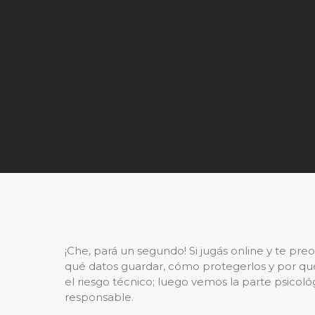
¡Che, pará un segundo! Si jugás online y te preo
qué datos guardar, cómo protegerlos y por qué 
el riesgo técnico; luego vemos la parte psico
responsable.