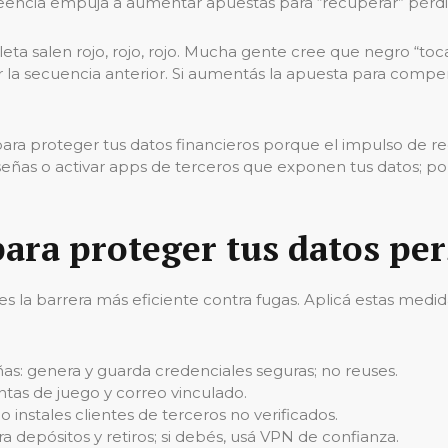
creencia empuja a aumentar apuestas para “recuperar” pérdi
a salen rojo, rojo, rojo. Mucha gente cree que negro “toca” 
la secuencia anterior. Si aumentás la apuesta para compens
ara proteger tus datos financieros porque el impulso de r
as o activar apps de terceros que exponen tus datos; por 
para proteger tus datos pe
es la barrera más eficiente contra fugas. Aplicá estas medid
as: genera y guarda credenciales seguras; no reuses.
entas de juego y correo vinculado.
 instales clientes de terceros no verificados.
a depósitos y retiros; si debés, usá VPN de confianza.