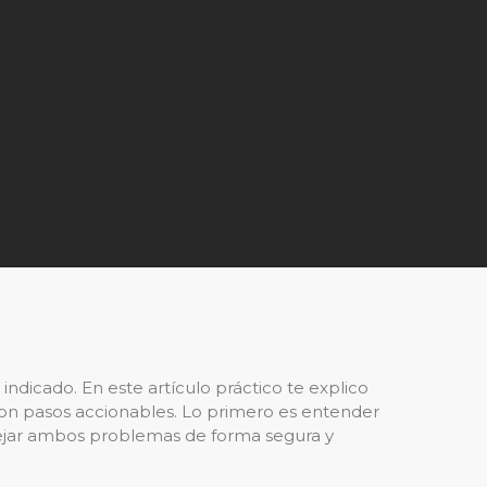
indicado. En este artículo práctico te explico
 con pasos accionables. Lo primero es entender
nejar ambos problemas de forma segura y