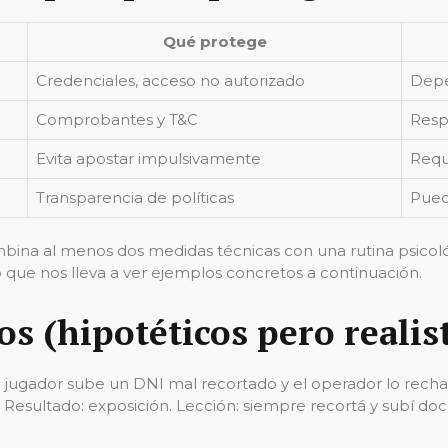
Qué protege
Credenciales, acceso no autorizado
Depe
Comprobantes y T&C
Resp
Evita apostar impulsivamente
Requi
Transparencia de políticas
Pued
ina al menos dos medidas técnicas con una rutina psicológi
que nos lleva a ver ejemplos concretos a continuación.
os (hipotéticos pero realis
un jugador sube un DNI mal recortado y el operador lo rech
sultado: exposición. Lección: siempre recortá y subí docum