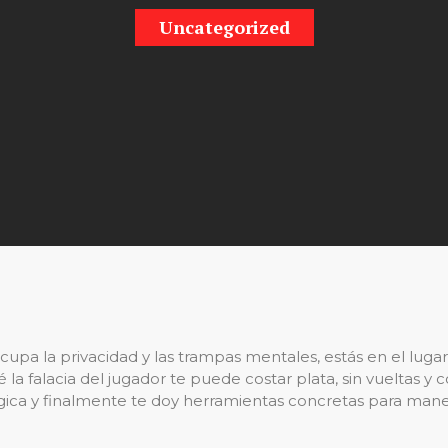
Uncategorized
cupa la privacidad y las trampas mentales, estás en el lugar 
la falacia del jugador te puede costar plata, sin vueltas y
lógica y finalmente te doy herramientas concretas para ma