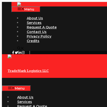
Skip
to
Menu
content
About Us
Services
Request A Quote
Contact Us
Privacy Policy
Credits
TradeMark Logistics LLC
Menu
About Us
Services
Request A Quote