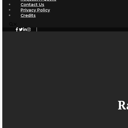
Contact Us
Privacy Policy
Credits
R