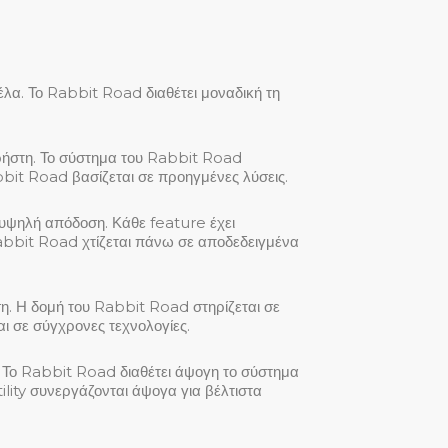
λα. Το Rabbit Road διαθέτει μοναδική τη
χρήστη. Το σύστημα του Rabbit Road
bbit Road βασίζεται σε προηγμένες λύσεις.
 υψηλή απόδοση. Κάθε feature έχει
Rabbit Road χτίζεται πάνω σε αποδεδειγμένα
η. Η δομή του Rabbit Road στηρίζεται σε
ι σε σύγχρονες τεχνολογίες.
. Το Rabbit Road διαθέτει άψογη το σύστημα
lity συνεργάζονται άψογα για βέλτιστα