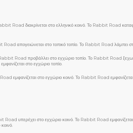
abbit Road διακρίνεται στο ελληνικό κοινό. Το Rabbit Road καταφ
t Road απογειώνεται στο τοπικό τοπίο. Το Rabbit Road λάμπει στ
 Rabbit Road προβάλλει στο εγχώριο τοπίο. Το Rabbit Road ξεχωρ
εμφανίζεται στο εγχώριο τοπίο.
 Road εμφανίζεται στο εγχώριο κοινό. Το Rabbit Road εμφανίζετα
it Road υπερέχει στο εγχώριο κοινό. Το Rabbit Road εμφανίζεται
 κοινό.