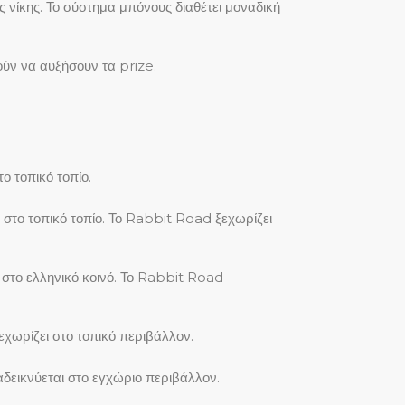
 νίκης. Το σύστημα μπόνους διαθέτει μοναδική
ύν να αυξήσουν τα prize.
ο τοπικό τοπίο.
στο τοπικό τοπίο. Το Rabbit Road ξεχωρίζει
στο ελληνικό κοινό. Το Rabbit Road
χωρίζει στο τοπικό περιβάλλον.
εικνύεται στο εγχώριο περιβάλλον.