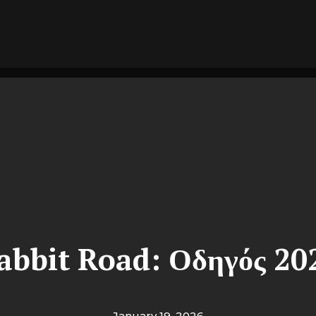
abbit Road: Οδηγός 20
January 19, 2026