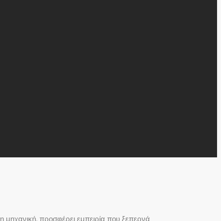
νη μηχανική, προσφέρει εμπειρία που ξεπερνά