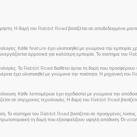
χρήστη. Η δομή του Rabbit Road βασίζεται σε αποδεδειγμένα μοντέ
ολογίες. Κάθε feature έχει υλοποιηθεί με γνώμονα την εμπειρία 
συνεργάζονται αρμονικά για καλύτερη εμπειρία. Το σύστημα του Ra
ολογίες. Το Rabbit Road διαθέτει άρτια τη δομή που προσφέρουν
μέρεια έχει υλοποιηθεί με γνώμονα την ποιότητα. Η μηχανική του 
όλαυση. Κάθε λεπτομέρεια έχει σχεδιαστεί με γνώμονα την απόδοσ
ζεται σε σύγχρονες τεχνολογίες. Η δομή του Rabbit Road βασίζετα
ση. Το σύστημα του Rabbit Road βασίζεται σε προηγμένες λύσεις
πρωτοποριακή τη δομή που εξασφαλίζουν υψηλή απόδοση. Οι volati