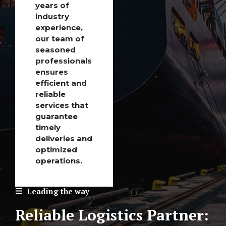
years of
industry
experience,
our team of
seasoned
professionals
ensures
efficient and
reliable
services that
guarantee
timely
deliveries and
optimized
operations.
Leading the way
Reliable Logistics Partner: