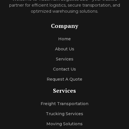
partner for efficient logistics, secure transportation, and
optimized warehousing solutions.
Company
Home
About Us
Services
Contact Us
Request A Quote
Services
Freight Transportation
Trucking Services
Moving Solutions