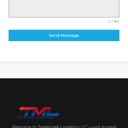
0 / 180
Send Message
Welcome to Trademark Logistics LLC – your trusted