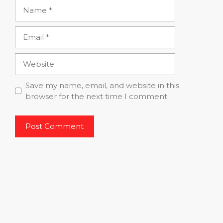
Name
Email
Website
Save my name, email, and website in this
browser for the next time I comment.