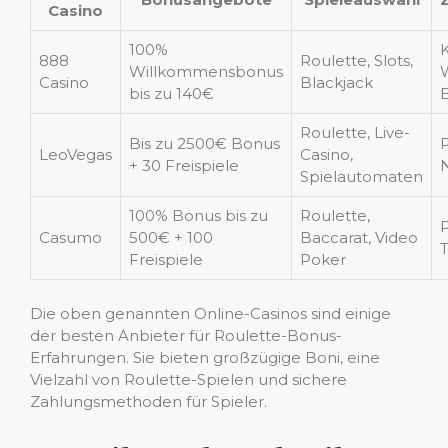
Casino
100%
K
888
Roulette, Slots,
Willkommensbonus
W
Casino
Blackjack
bis zu 140€
Roulette, Live-
Bis zu 2500€ Bonus
P
LeoVegas
Casino,
+ 30 Freispiele
N
Spielautomaten
100% Bonus bis zu
Roulette,
P
Casumo
500€ + 100
Baccarat, Video
T
Freispiele
Poker
Die oben genannten Online-Casinos sind einige
der besten Anbieter für Roulette-Bonus-
Erfahrungen. Sie bieten großzügige Boni, eine
Vielzahl von Roulette-Spielen und sichere
Zahlungsmethoden für Spieler.