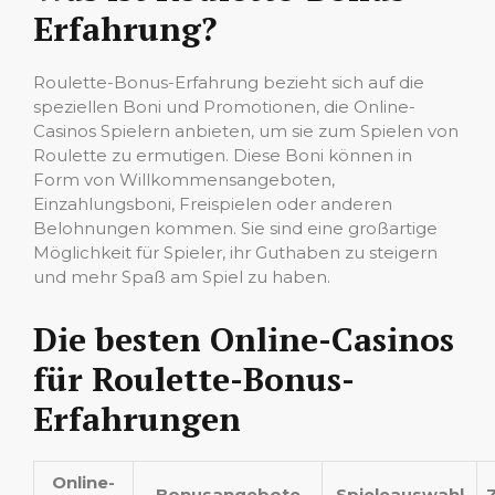
Erfahrung?
Roulette-Bonus-Erfahrung bezieht sich auf die
speziellen Boni und Promotionen, die Online-
Casinos Spielern anbieten, um sie zum Spielen von
Roulette zu ermutigen. Diese Boni können in
Form von Willkommensangeboten,
Einzahlungsboni, Freispielen oder anderen
Belohnungen kommen. Sie sind eine großartige
Möglichkeit für Spieler, ihr Guthaben zu steigern
und mehr Spaß am Spiel zu haben.
Die besten Online-Casinos
für Roulette-Bonus-
Erfahrungen
Online-
Bonusangebote
Spieleauswahl