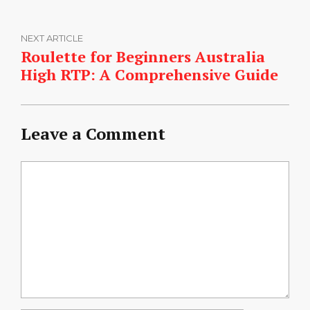
NEXT ARTICLE
Roulette for Beginners Australia
High RTP: A Comprehensive Guide
Leave a Comment
Comment