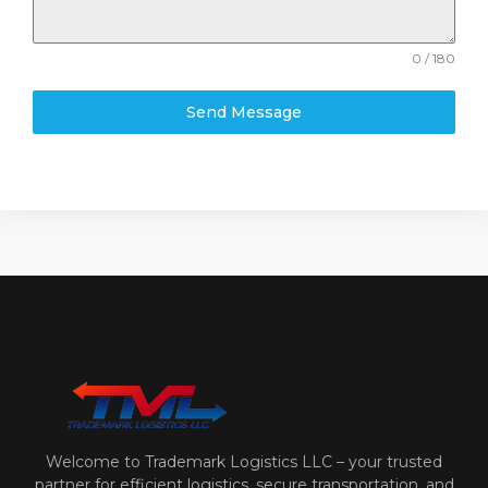
0 / 180
Send Message
Welcome to Trademark Logistics LLC – your trusted
partner for efficient logistics, secure transportation, and