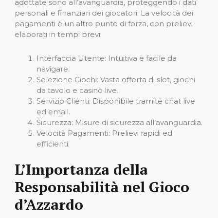
adottate sono all’avanguardia, proteggendo i dati
personali e finanziari dei giocatori. La velocità dei
pagamenti è un altro punto di forza, con prelievi
elaborati in tempi brevi.
Interfaccia Utente: Intuitiva e facile da
navigare.
Selezione Giochi: Vasta offerta di slot, giochi
da tavolo e casinò live.
Servizio Clienti: Disponibile tramite chat live
ed email.
Sicurezza: Misure di sicurezza all’avanguardia.
Velocità Pagamenti: Prelievi rapidi ed
efficienti.
L’Importanza della
Responsabilità nel Gioco
d’Azzardo