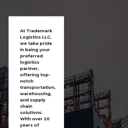
At Trademark
Logistics LLC,
we take pride
in being your
preferred
logistics
partner,
offering top-
notch
transportation,
warehousing,
and supply
chain
solutions.
With over 20
years of