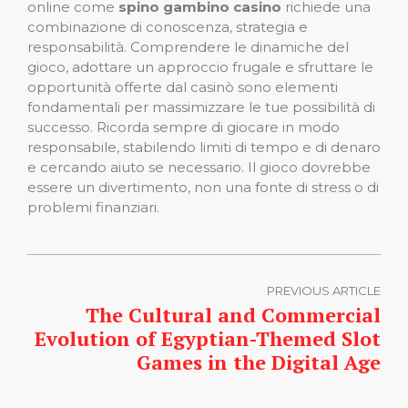
online come
spino gambino casino
richiede una
combinazione di conoscenza, strategia e
responsabilità. Comprendere le dinamiche del
gioco, adottare un approccio frugale e sfruttare le
opportunità offerte dal casinò sono elementi
fondamentali per massimizzare le tue possibilità di
successo. Ricorda sempre di giocare in modo
responsabile, stabilendo limiti di tempo e di denaro
e cercando aiuto se necessario. Il gioco dovrebbe
essere un divertimento, non una fonte di stress o di
problemi finanziari.
PREVIOUS ARTICLE
The Cultural and Commercial
Evolution of Egyptian-Themed Slot
Games in the Digital Age