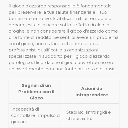
Il gioco d’azzardo responsabile è fondamentale
per preservare la tua salute finanziaria e il tuo
benessere emotivo. Stabilisci limiti di tempo e di
denaro, evita di giocare sotto l’effetto di alcol o
droghe, e non considerare il gioco d’azzardo come
una fonte di reddito. Se senti di avere un problema
con il gioco, non esitare a chiedere aiuto a
professionisti qualificati o a organizzazioni
specializzate in supporto per il gioco d’azzardo
patologico. Ricorda che il gioco dovrebbe essere
un divertimento, non una fonte di stress o di ansia.
Segnali di un
Azioni da
Problema con il
Intraprendere
Gioco
Incapacità di
Stabilisci limiti rigidi e
controllare l’impulso di
chiedi aiuto.
giocare