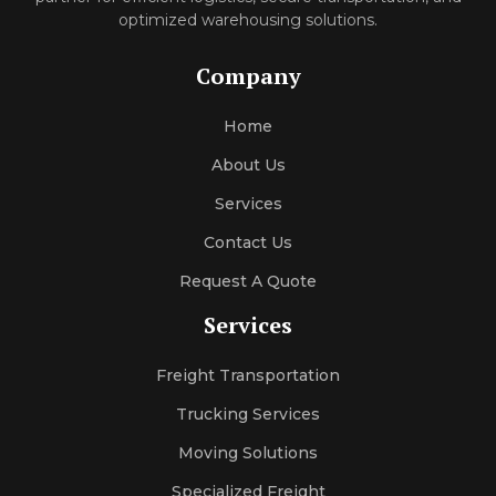
optimized warehousing solutions.
Company
Home
About Us
Services
Contact Us
Request A Quote
Services
Freight Transportation
Trucking Services
Moving Solutions
Specialized Freight