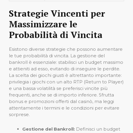
Strategie Vincenti per
Massimizzare le
Probabilità di Vincita
Esistono diverse strategie che possono aumentare
le tue probabilità di vincita. La gestione del
bankroll è essenziale: stabilisci un budget massimo
e attieniti ad esso, evitando di inseguire le perdite.
La scelta dei giochi giusti è altrettanto importante:
privilegia i giochi con un alto RTP (Return to Player)
e una bassa volatilità se preferisci vincite più
frequenti, anche se di importo inferiore. Sfrutta
bonus e promozioni offerti dal casinò, ma leggi
attentamente i termini e le condizioni per evitare
sorprese.
Gestione del Bankroll:
Definisci un budget