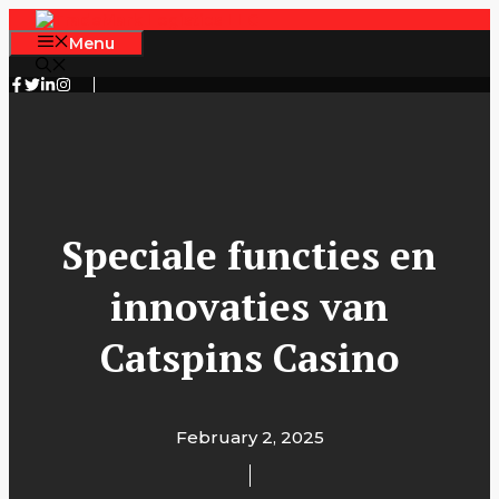
Skip
to
Menu
content
Speciale functies en
innovaties van
Catspins Casino
February 2, 2025