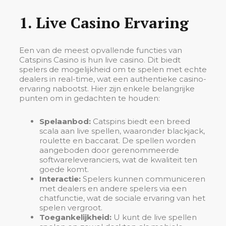
1. Live Casino Ervaring
Een van de meest opvallende functies van
Catspins Casino is hun live casino. Dit biedt
spelers de mogelijkheid om te spelen met echte
dealers in real-time, wat een authentieke casino-
ervaring nabootst. Hier zijn enkele belangrijke
punten om in gedachten te houden:
Spelaanbod:
Catspins biedt een breed
scala aan live spellen, waaronder blackjack,
roulette en baccarat. De spellen worden
aangeboden door gerenommeerde
softwareleveranciers, wat de kwaliteit ten
goede komt.
Interactie:
Spelers kunnen communiceren
met dealers en andere spelers via een
chatfunctie, wat de sociale ervaring van het
spelen vergroot.
Toegankelijkheid:
U kunt de live spellen