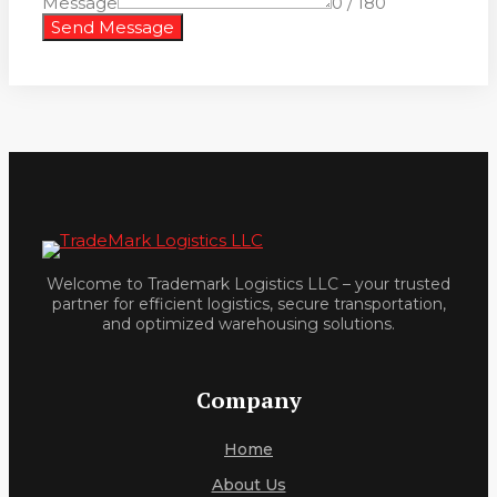
Message
0 / 180
Send Message
Welcome to Trademark Logistics LLC – your trusted
partner for efficient logistics, secure transportation,
and optimized warehousing solutions.
Company
Home
About Us