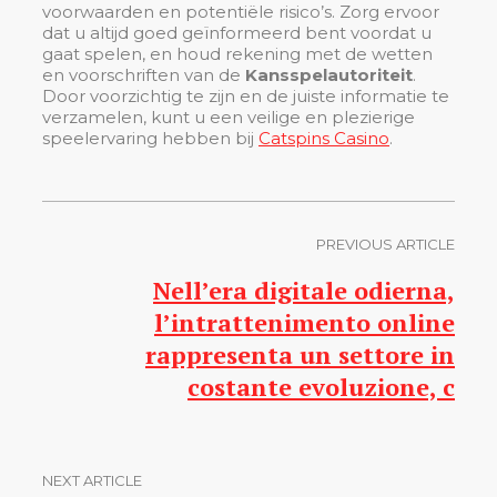
voorwaarden en potentiële risico’s. Zorg ervoor
dat u altijd goed geïnformeerd bent voordat u
gaat spelen, en houd rekening met de wetten
en voorschriften van de
Kansspelautoriteit
.
Door voorzichtig te zijn en de juiste informatie te
verzamelen, kunt u een veilige en plezierige
speelervaring hebben bij
Catspins Casino
.
PREVIOUS ARTICLE
Nell’era digitale odierna,
l’intrattenimento online
rappresenta un settore in
costante evoluzione, c
NEXT ARTICLE