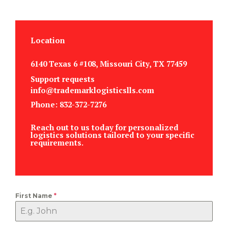
Location
6140 Texas 6 #108, Missouri City, TX 77459
Support requests
info@trademarklogisticslls.com
Phone: 832-372-7276
Reach out to us today for personalized
logistics solutions tailored to your specific
requirements.
First Name
*