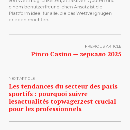
von Wettmöglichkeiten, attraktiven Quoten und
einem benutzerfreundlichen Ansatz ist die
Plattform ideal für alle, die das Wettvergnügen
erleben möchten.
PREVIOUS ARTICLE
Pinco Casino — зеркало 2025
NEXT ARTICLE
Les tendances du secteur des paris
sportifs : pourquoi suivre
lesactualités topwagerzest crucial
pour les professionnels