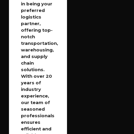
in being your
preferred
logistics
partner,
offering top-
notch
transportation,
warehousing,
and supply
chain
solutions.
With over 20
years of
industry
experience,
our team of
seasoned
professionals
ensures
efficient and