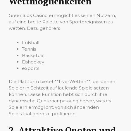
Wettmöglichkeiten
Greenluck Casino ermöglicht es seinen Nutzern,
auf eine breite Palette von Sportereignissen zu
wetten. Dazu gehören:
Fußball
Tennis
Basketball
Eishockey
eSports
Die Plattform bietet **Live-Wetten**, bei denen
Spieler in Echtzeit auf laufende Spiele setzen
können. Diese Funktion hebt sich durch ihre
dynamische Quotenanpassung hervor, was es
Spielern ermöglicht, von sich ändernden
Spielsituationen zu profitieren.
2. Attraktive Quoten und