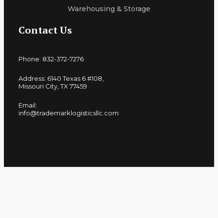
Warehousing & Storage
Contact Us
Phone: 832-372-7276
Address: 6140 Texas 6 #108,
Missouri City, TX 77459
Email:
info@trademarklogisticsllc.com