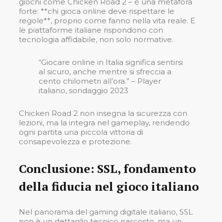
giochi come Chicken Road 2 – è una metafora
forte: **chi gioca online deve rispettare le
regole**, proprio come fanno nella vita reale. E
le piattaforme italiane rispondono con
tecnologia affidabile, non solo normative.
“Giocare online in Italia significa sentirsi
al sicuro, anche mentre si sfreccia a
cento chilometri all’ora.” – Player
italiano, sondaggio 2023
Chicken Road 2 non insegna la sicurezza con
lezioni, ma la integra nel gameplay, rendendo
ogni partita una piccola vittoria di
consapevolezza e protezione.
Conclusione: SSL, fondamento
della fiducia nel gioco italiano
Nel panorama del gaming digitale italiano, SSL
non è un dettaglio tecnico nascosto, ma un