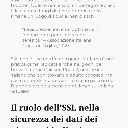
browser. Questo non è solo un dettaglio tecnico:
è la garanzia tangibile che il proprio gioco
rimane un luogo di fiducia, non di rischi.
“La sicurezza non è un optional, è il
fondamento per giocare con
serenità.” – Associazione Italiana
Giocatori Digitali, 2023
SSL non è una novità per i grandi titoli, ma è una
pratica ormai radicata anche nei giochi per
browser come Chicken Road 2, un classico
italiano che ogni giovane e adulto conosce. Ma
cosa rende SSL così essenziale in un gioco in cui
l’azione si svolge a pieno cento km/h sul volante
virtuale?
Il ruolo dell’SSL nella
sicurezza dei dati dei