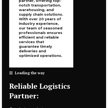
partner, offering top-
notch transportation,
warehousing, and
supply chain solutions.
With over 20 years of
industry experience,
our team of seasoned
professionals ensures
efficient and reliable
services that
guarantee timely
deliveries and
optimized operations.
Leading the way
Reliable Logistics
Partner: