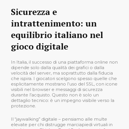
Sicurezza e
intrattenimento: un
equilibrio italiano nel
gioco digitale
In Italia, il successo di una piattaforma online non
dipende solo dalla qualità dei grafici o dalla
velocità del server, ma soprattutto dalla fiducia
che ispira. I giocatori scelgono spesso quelle che
esplicitamente mostrano l’uso del SSL, con icone
visibili nel browser e messaggi di sicurezza
durante l’acquisto. Questo non è solo un
dettaglio tecnico: è un impegno visibile verso la
protezione.
Il “jaywalking” digitale – pensiamo alle multe
elevate per chi distrugge marciapiedi virtuali in