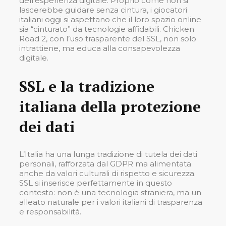
dell’esperienza digitale. Proprio come non si
lascerebbe guidare senza cintura, i giocatori
italiani oggi si aspettano che il loro spazio online
sia “cinturato” da tecnologie affidabili. Chicken
Road 2, con l’uso trasparente del SSL, non solo
intrattiene, ma educa alla consapevolezza
digitale.
SSL e la tradizione
italiana della protezione
dei dati
L’Italia ha una lunga tradizione di tutela dei dati
personali, rafforzata dal GDPR ma alimentata
anche da valori culturali di rispetto e sicurezza.
SSL si inserisce perfettamente in questo
contesto: non è una tecnologia straniera, ma un
alleato naturale per i valori italiani di trasparenza
e responsabilità.