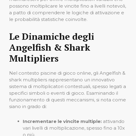
possono moltiplicare le vincite fino a livelli notevoli,
a patto di comprendere le logiche di attivazione e
le probabilità statistiche coinvolte.
Le Dinamiche degli
Angelfish & Shark
Multipliers
Nel contesto piscine di gioco online, gli Angelfish &
shark multipliers rappresentano un innovativo
sistema di moltiplicatori contestuali, spesso legati a
specifici simboli o eventi di gioco. Esaminando il
funzionamento di questi meccanismi, si nota come
siano in grado di:
Incrementare le vincite multiple:
attivando
vari livelli di moltiplicazione, spesso fino a 10x
o più.