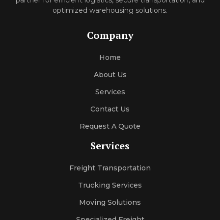
partner for efficient logistics, secure transportation, and
optimized warehousing solutions.
Company
Home
About Us
Services
Contact Us
Request A Quote
Services
Freight Transportation
Trucking Services
Moving Solutions
Specialized Freight