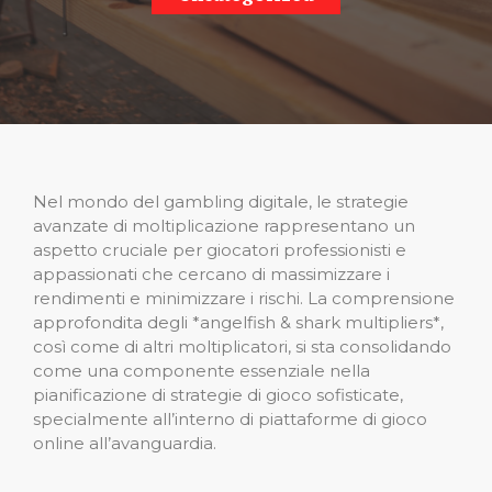
Nel mondo del gambling digitale, le strategie
avanzate di moltiplicazione rappresentano un
aspetto cruciale per giocatori professionisti e
appassionati che cercano di massimizzare i
rendimenti e minimizzare i rischi. La comprensione
approfondita degli *angelfish & shark multipliers*,
così come di altri moltiplicatori, si sta consolidando
come una componente essenziale nella
pianificazione di strategie di gioco sofisticate,
specialmente all’interno di piattaforme di gioco
online all’avanguardia.