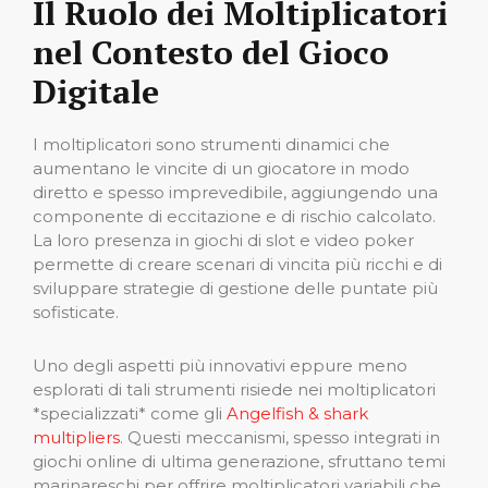
Il Ruolo dei Moltiplicatori
nel Contesto del Gioco
Digitale
I moltiplicatori sono strumenti dinamici che
aumentano le vincite di un giocatore in modo
diretto e spesso imprevedibile, aggiungendo una
componente di eccitazione e di rischio calcolato.
La loro presenza in giochi di slot e video poker
permette di creare scenari di vincita più ricchi e di
sviluppare strategie di gestione delle puntate più
sofisticate.
Uno degli aspetti più innovativi eppure meno
esplorati di tali strumenti risiede nei moltiplicatori
*specializzati* come gli
Angelfish & shark
multipliers
. Questi meccanismi, spesso integrati in
giochi online di ultima generazione, sfruttano temi
marinareschi per offrire moltiplicatori variabili che