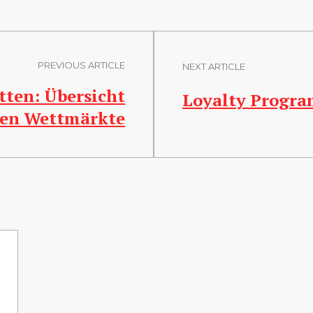
PREVIOUS ARTICLE
NEXT ARTICLE
tten: Übersicht
Loyalty Progra
ren Wettmärkte