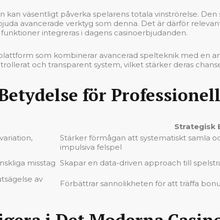
ion kan väsentligt påverka spelarens totala vinströrelse. Den
bjuda avancerade verktyg som denna. Det är därför relevant 
unktioner integreras i dagens casinoerbjudanden.
plattform som kombinerar avancerad spelteknik med en an
rollerat och transparent system, vilket stärker deras chanser 
Betydelse för Professionel
Strategisk 
ariation,
Stärker förmågan att systematiskt samla oc
impulsiva felspel
nskliga misstag
Skapar en data-driven approach till spelstr
rutsägelse av
Förbättrar sannolikheten för att träffa bon
vigera i Det Moderna Casi