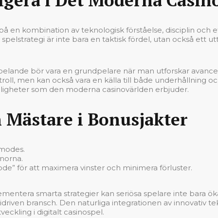
en kombination av teknologisk förståelse, disciplin och ett
spelstrategi är inte bara en taktisk fördel, utan också ett u
 spelande bör vara en grundpelare när man utforskar avance
roll, men kan också vara en källa till både underhållning o
öjligheter som den moderna casinovärlden erbjuder.
 Mästare i Bonusjakter
 modes.
anorna.
de” för att maximera vinster och minimera förluster.
mentera smarta strategier kan seriösa spelare inte bara öka
gidriven bransch. Den naturliga integrationen av innovativ 
eckling i digitalt casinospel.