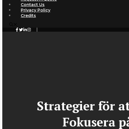
Contact Us
Privacy Policy
Credits
Strategier för 
Fokusera p