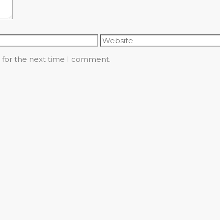
Website
 for the next time I comment.